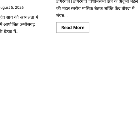
डोंगरगांव। डोंगरगांव विधानसभा क्षेत्र के अर्जुनी मंडल
ugust 5, 2026
की मंडल स्तरीय मासिक बैठक शक्ति केंद्र घोरदा में
संपन्न...
णुदेव साय की अध्यक्षता में
में आयोजित छत्तीसगढ़
Read
Read More
ी बैठक में...
more
about
अर्जुनी
ad
मंडल
re
की
ut
मासिक
बैठक
inet
संपन्न,
संगठन
ीसगढ़
मजबूती
नेट
और
तिरंगा
यात्रा
े,
को
लेकर
़
बनी
रणनीति
न
र
ML
ट
म