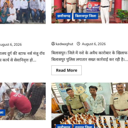
छत्तीसगढ़
बिलासपुर जिला
CG : बिलासपुर पुलिस का नशे पर बड़ा प्रहार, तीन
 मुस्कान लाने वाली नर्स
आरोपी गिरफ्तार …
्टाफ …
kadwaghut
August 6, 2026
ugust 6, 2026
बिलासपुर। जिले में नशे के अवैध कारोबार के खिलाफ
य दुर्ग की स्टाफ नर्स मंजू रॉय
बिलासपुर पुलिस लगातार सख्त कार्रवाई कर रही है।..
र्य से सेवानिवृत्त हो...
Read
Read More
ad
more
re
about
ut
CG
:
बिलासपुर
ों
पुलिस
ं
का
नशे
कान
पर
बड़ा
ी
िला
प्रहार,
तीन
यर,
आरोपी
ुक
गिरफ्तार
ं कूदकर ढाबा संचालक ने दी
छत्तीसगढ़
रायगढ जिला