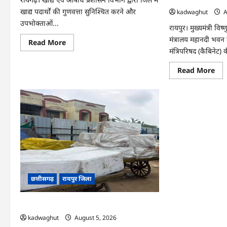
खाद्य पदार्थों की गुणवत्ता सुनिश्चित करने और
kadwaghut
A
उपभोक्ताओं...
रायपुर। मुख्यमंत्री विष्
मंत्रालय महानदी भवन 
Read
Read More
more
मंत्रिपरिषद (कैबिनेट) क
about
CG
Re
Read More
:
mo
खाद्य
abo
सुरक्षा
CG
अभियान
Cab
के
:
तहत
छत्त
डेयरी,
कैबि
होटल
के
और
बड़े
बेकरी
फैसल
की
500
सघन
करोड
जांच
के
…
AI
मिश
छत्तीसगढ़
रायपुर जिला
से
लेक
BE
प्लां
CG : रेलवे पार्सल गोदाम से 5 क्विंटल पनीर जब्त …
तक
kadwaghut
August 5, 2026
कई
अह