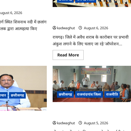
…
फ
ाला शव …
ugust 6, 2026
CG : स्कूटी से 69 पाव अंग्रेजी शराब की तस्करी,
आरोपी गिरफ्तार …
 मार्ग स्थित शिवनाथ नदी में छलांग
kadwaghut
August 6, 2026
क द्वारा आत्महत्या किए
रायगढ़। जिले में अवैध शराब के कारोबार पर प्रभावी
अंकुश लगाने के लिए चलाए जा रहे ‘ऑपरेशन...
ad
re
ut
Read
Read More
more
about
नाथ
CG
:
स्कूटी
कर
से
ा
69
ालक
पाव
अंग्रेजी
छत्तीसगढ़
राजनांदगांव जिला
राजनीति
शराब
ाचार
छत्तीसगढ़
,
की
RF
तस्करी,
आरोपी
अर्जुनी मंडल की मासिक बैठक संपन्न, संगठन
ाला
गिरफ्तार
…
मजबूती और तिरंगा यात्रा को लेकर बनी रणनीति
गढ़ कैबिनेट के बड़े फैसले,
kadwaghut
August 5, 2026
शन से लेकर BEML प्लांट तक
मंजूरी