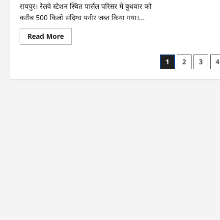
प्रस्त
रायपुर। रेलवे स्टेशन स्थित पार्सल परिसर में बुधवार को
को
करीब 500 किलो संदिग्ध पनीर जब्त किया गया।...
मंजू
Read
Read More
more
about
CG
Posts
1
2
3
4
:
रेलवे
pagination
पार्सल
गोदाम
से
5
क्विंटल
पनीर
जब्त
…