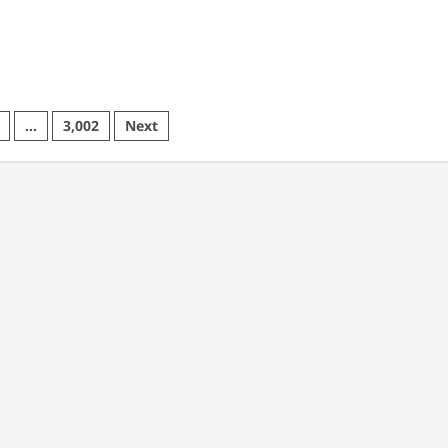
ावों
री
…
3,002
Next