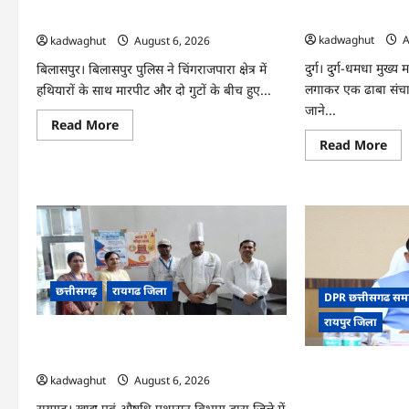
स्टा
जान, SDRF ने निक
आरोपी गिरफ्तार …
…
kadwaghut
A
kadwaghut
August 6, 2026
दुर्ग। दुर्ग-धमधा मुख्य
बिलासपुर। बिलासपुर पुलिस ने चिंगराजपारा क्षेत्र में
लगाकर एक ढाबा संचाल
हथियारों के साथ मारपीट और दो गुटों के बीच हुए...
जाने...
Read
Read More
more
Re
Read More
about
mo
CG
abo
:
CG
फरसा-
:
चापड़
शिव
लेकर
नदी
खूनी
में
संघर्ष
कूद
करने
ढाब
वाले
संच
तीन
ने
आरोपी
छत्तीसगढ़
रायगढ जिला
दी
DPR छत्तीसगढ सम
गिरफ्तार
जान
…
SD
रायपुर जिला
ने
CG : खाद्य सुरक्षा अभियान के तहत डेयरी, होटल
निक
और बेकरी की सघन जांच …
शव
CG Cabinet : छत्तीस
…
kadwaghut
August 6, 2026
500 करोड़ के AI मि
कई अहम प्रस्तावों को 
रायगढ़। खाद्य एवं औषधि प्रशासन विभाग द्वारा जिले में