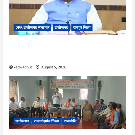
DPR छत्तीसगढ समाचार
छत्तीसगढ़
रायपुर जिला
CG Cabinet : छत्तीसगढ़ कैबिनेट के बड़े फैसले, 500
करोड़ के AI मिशन से लेकर BEML प्लांट तक कई अहम
प्रस्तावों को मंजूरी
kadwaghut
August 5, 2026
छत्तीसगढ़
राजनांदगांव जिला
राजनीति