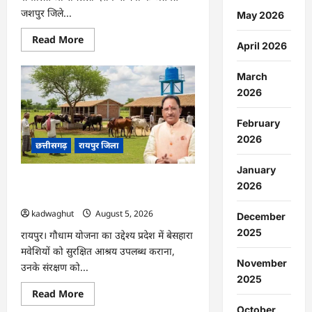
जशपुर जिले...
May 2026
Read
Read More
April 2026
more
about
CG
March
:
जशपुर
2026
से
204
श्रद्धालु
February
प्रभु
रामलला
2026
छत्तीसगढ़
रायपुर जिला
दर्शन
के
लिए
January
अयोध्या
CG : प्रदेश में 1460 गौधामों की होगी स्थापना
रवाना
2026
…
…
kadwaghut
August 5, 2026
December
2025
रायपुर। गौधाम योजना का उद्देश्य प्रदेश में बेसहारा
मवेशियों को सुरक्षित आश्रय उपलब्ध कराना,
November
उनके संरक्षण को...
2025
Read
Read More
more
October