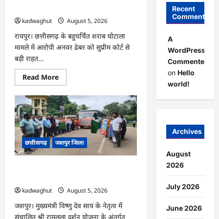
बाहर रहने के शर्त के साथ …
Recent
Comments
kadwaghut
August 5, 2026
रायपुर। छत्तीसगढ़ के बहुचर्चित शराब घोटाला
A
मामले में आरोपी अनवर ढेबर को सुप्रीम कोर्ट से
WordPress
बड़ी राहत...
Commenter
on
Hello
Read
Read More
more
world!
about
CG
:
अनवर
ढेबर
को
जमानत,
Archives
छत्तीसगढ़
छत्तीसगढ़
जशपुर जिला
से
बाहर
August
रहने
के
2026
CG : जशपुर से 204 श्रद्धालु प्रभु रामलला
शर्त
दर्शन के लिए अयोध्या रवाना …
के
साथ
July 2026
kadwaghut
August 5, 2026
…
जशपुर। मुख्यमंत्री विष्णु देव साय के नेतृत्व में
June 2026
संचालित श्री रामलला दर्शन योजना के अंतर्गत