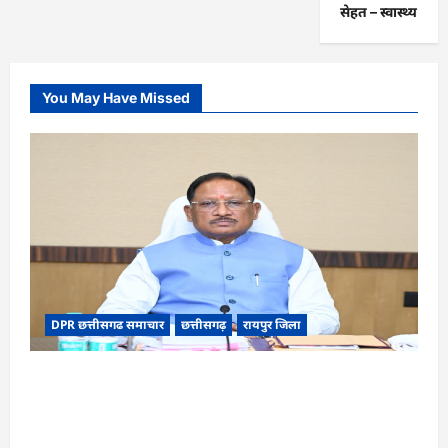
सेहत – स्‍वास्‍थ्‍य
You May Have Missed
DPR छत्तीसगढ समाचार
छत्तीसगढ़
रायपुर जिला
CG Cabinet : छत्तीसगढ़ कैबिनेट के बड़े फैसले, 500
करोड़ के AI मिशन से लेकर BEML प्लांट तक कई अहम
प्रस्तावों को मंजूरी