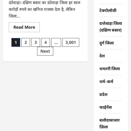
दंतेवाड़ा। दक्षिण बस्तर का दंतेवाड़ा जिला हर साल
करोड़ों रुपये का खनिज राजस्व देता है, लेकिन
टेक्नोलॉजी
जिला...
दन्तेवाड़ा जिला
Read
Read More
(दक्षिण बस्तर)
more
about
CG
Posts
1
2
3
4
…
3,001
:
दुर्ग जिला
खाट
pagination
Next
ही
एक
देश
सहारा,
ग्रामीण
ऐसे
धमतरी जिला
बचा
रहे
अपनों
धर्म-कर्म
की
जान
…
प्रदेश
फाईनेंस
बलौदाबाजार
ज़िला