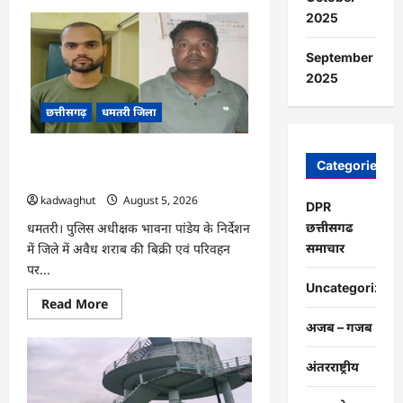
about
CG
2025
:
प्रदेश
में
September
1460
गौधामों
2025
की
होगी
छत्तीसगढ़
धमतरी जिला
स्थापना
…
CG : अवैध शराब के कारोबार पर धमतरी
Categories
पुलिस का प्रहार, दो कोचिए गिरफ्तार …
kadwaghut
August 5, 2026
DPR
छत्तीसगढ
धमतरी। पुलिस अधीक्षक भावना पांडेय के निर्देशन
समाचार
में जिले में अवैध शराब की बिक्री एवं परिवहन
पर...
Uncategorized
Read
Read More
more
अजब – गजब
about
CG
:
अवैध
अंतरराष्ट्रीय
शराब
के