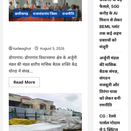
छत्तीसगढ़
कैबिनेट
फैसले, 500
के
करोड़ के AI
बड़े
छत्तीसगढ़
राजनांदगांव जिला
राजनीति
फैसले,
मिशन से लेकर
500
करोड़
BEML प्लांट
अर्जुनी मंडल की मासिक बैठक संपन्न, संगठन
के
तक कई अहम
AI
मजबूती और तिरंगा यात्रा को लेकर बनी
मिशन
प्रस्तावों को
रणनीति
से
लेकर
मंजूरी
kadwaghut
August 5, 2026
BEML
प्लांट
डोंगरगांव। डोंगरगांव विधानसभा क्षेत्र के अर्जुनी
अर्जुनी मंडल
तक
कई
मंडल की मंडल स्तरीय मासिक बैठक शक्ति केंद्र
की मासिक
अहम
घोरदा में संपन्न...
प्रस्तावों
बैठक संपन्न,
को
संगठन
मंजूरी
Read
Read More
मजबूती और
more
about
तिरंगा यात्रा
अर्जुनी
मंडल
को लेकर बनी
की
रणनीति
मासिक
बैठक
संपन्न,
CG : रेलवे
संगठन
मजबूती
पार्सल गोदाम
और
से 5 क्विंटल
तिरंगा