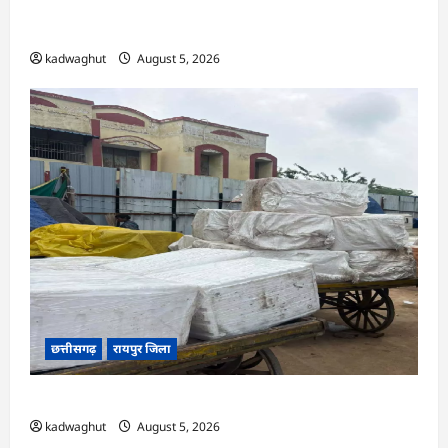
अर्जुनी मंडल की मासिक बैठक संपन्न, संगठन मजबूती और
तिरंगा यात्रा को लेकर बनी रणनीति
kadwaghut
August 5, 2026
छत्तीसगढ़
रायपुर जिला
CG : रेलवे पार्सल गोदाम से 5 क्विंटल पनीर जब्त …
kadwaghut
August 5, 2026