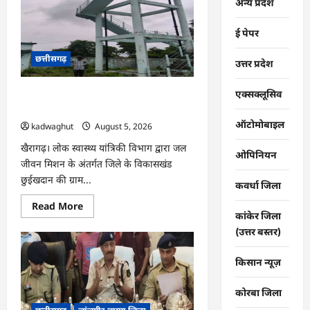
कारोबार
अन्य प्रदेश
पर
धमतरी
पुलिस
ई पेपर
का
प्रहार,
दो
छत्तीसगढ़
उत्तर प्रदेश
कोचिए
गिरफ्तार
…
एक्सक्लूसिव
CG : जल जीवन मिशन से बदली बिड़ौरी गांव
की तस्वीर, हर घर तक पहुंचा स्वच्छ पेयजल …
ऑटोमोबाइल
kadwaghut
August 5, 2026
खैरागढ़। लोक स्वास्थ्य यांत्रिकी विभाग द्वारा जल
ओपिनियन
जीवन मिशन के अंतर्गत जिले के विकासखंड
छुईखदान की ग्राम...
कवर्धा जिला
Read
Read More
more
कांकेर जिला
about
(उत्तर बस्तर)
CG
:
जल
किसान न्यूज़
जीवन
मिशन
से
बदली
कोरबा जिला
बिड़ौरी