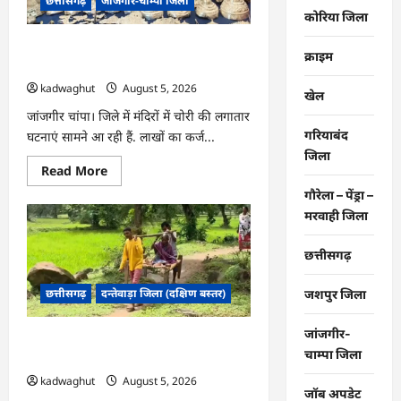
छत्तीसगढ़
जांजगीर-चाम्पा जिला
गांव
की
कोरिया जिला
तस्वीर,
हर
CG : दो भाई लगातार मंदिरों में कर रहे थे चोरी,
घर
क्राइम
तक
जांजगीर पुलिस का खुलासा …
पहुंचा
kadwaghut
August 5, 2026
स्वच्छ
खेल
पेयजल
…
जांजगीर चांपा। जिले में मंदिरों में चोरी की लगातार
गरियाबंद
घटनाएं सामने आ रही हैं. लाखों का कर्ज...
जिला
Read
Read More
more
about
गौरेला – पेंड्रा –
CG
मरवाही जिला
:
दो
भाई
छत्तीसगढ़
लगातार
मंदिरों
में
छत्तीसगढ़
दन्तेवाड़ा जिला (दक्षिण बस्तर)
जशपुर जिला
कर
रहे
थे
चोरी,
जांजगीर-
CG : खाट ही एक सहारा, ग्रामीण ऐसे बचा रहे
जांजगीर
चाम्पा जिला
पुलिस
अपनों की जान …
का
kadwaghut
August 5, 2026
खुलासा
जॉब अपडेट
…