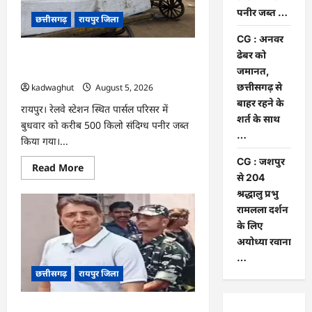
यात्रा
पनीर जब्त …
को
छत्तीसगढ़
रायपुर जिला
लेकर
बनी
CG : अनवर
रणनीति
ढेबर को
CG : रेलवे पार्सल गोदाम से 5 क्विंटल पनीर
जब्त …
जमानत,
छत्तीसगढ़ से
kadwaghut
August 5, 2026
बाहर रहने के
रायपुर। रेलवे स्टेशन स्थित पार्सल परिसर में
शर्त के साथ
बुधवार को करीब 500 किलो संदिग्ध पनीर जब्त
…
किया गया।...
CG : जशपुर
Read
Read More
more
से 204
about
श्रद्धालु प्रभु
CG
:
रामलला दर्शन
रेलवे
पार्सल
के लिए
गोदाम
अयोध्या रवाना
से
5
…
क्विंटल
छत्तीसगढ़
रायपुर जिला
पनीर
जब्त
…
CG : अनवर ढेबर को जमानत, छत्तीसगढ़ से