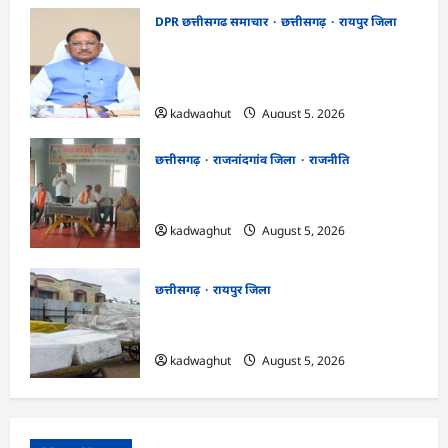
DPR छत्तीसगढ समाचार
छत्तीसगढ़
रायपुर जिला
CG Cabinet : छत्तीसगढ़ कैबिनेट के बड़े फैसले,
500 करोड़ के AI मिशन से लेकर BEML प्लांट
तक कई अहम प्रस्तावों को मंजूरी
kadwaghut
August 5, 2026
छत्तीसगढ़
राजनांदगांव जिला
राजनीति
अर्जुनी मंडल की मासिक बैठक संपन्न, संगठन
मजबूती और तिरंगा यात्रा को लेकर बनी रणनीति
kadwaghut
August 5, 2026
छत्तीसगढ़
रायपुर जिला
CG : रेलवे पार्सल गोदाम से 5 क्विंटल पनीर जब्त
…
kadwaghut
August 5, 2026