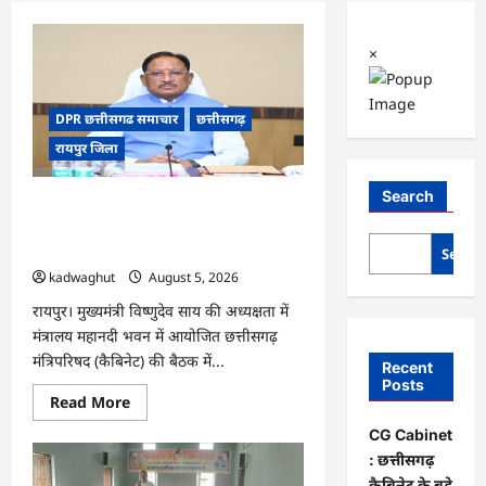
×
DPR छत्तीसगढ समाचार
छत्तीसगढ़
रायपुर जिला
Search
CG Cabinet : छत्तीसगढ़ कैबिनेट के बड़े
फैसले, 500 करोड़ के AI मिशन से लेकर
BEML प्लांट तक कई अहम प्रस्तावों को मंजूरी
Searc
kadwaghut
August 5, 2026
रायपुर। मुख्यमंत्री विष्णुदेव साय की अध्यक्षता में
मंत्रालय महानदी भवन में आयोजित छत्तीसगढ़
मंत्रिपरिषद (कैबिनेट) की बैठक में...
Recent
Posts
Read
Read More
more
about
CG Cabinet
CG
: छत्तीसगढ़
Cabinet
:
कैबिनेट के बड़े