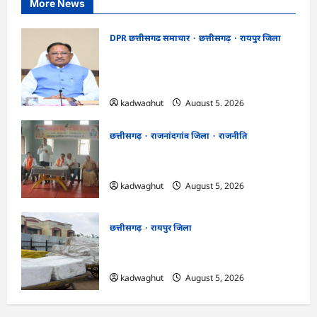
More News
DPR छत्तीसगढ समाचार
छत्तीसगढ़
रायपुर जिला
CG Cabinet : छत्तीसगढ़ कैबिनेट के बड़े फैसले,
500 करोड़ के AI मिशन से लेकर BEML प्लांट
तक कई अहम प्रस्तावों को मंजूरी
kadwaghut
August 5, 2026
छत्तीसगढ़
राजनांदगांव जिला
राजनीति
अर्जुनी मंडल की मासिक बैठक संपन्न, संगठन
मजबूती और तिरंगा यात्रा को लेकर बनी रणनीति
kadwaghut
August 5, 2026
छत्तीसगढ़
रायपुर जिला
CG : रेलवे पार्सल गोदाम से 5 क्विंटल पनीर जब्त
…
kadwaghut
August 5, 2026