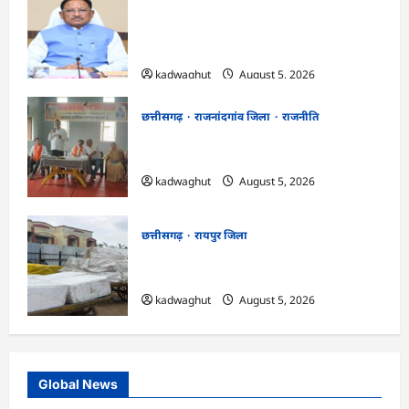
CG Cabinet : छत्तीसगढ़ कैबिनेट के बड़े फैसले,
500 करोड़ के AI मिशन से लेकर BEML प्लांट
तक कई अहम प्रस्तावों को मंजूरी
kadwaghut
August 5, 2026
छत्तीसगढ़
राजनांदगांव जिला
राजनीति
अर्जुनी मंडल की मासिक बैठक संपन्न, संगठन
मजबूती और तिरंगा यात्रा को लेकर बनी रणनीति
kadwaghut
August 5, 2026
छत्तीसगढ़
रायपुर जिला
CG : रेलवे पार्सल गोदाम से 5 क्विंटल पनीर जब्त
…
kadwaghut
August 5, 2026
Global News