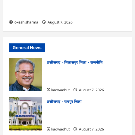
एक्सरसाइज का वीडियो कान्फ्रेंसिंग के जरिए कार्यशाला
आयोजित
lokesh sharma
August 7, 2026
General News
छत्तीसगढ़
बिलासपुर जिला
राजनीति
CG News: पाटन सीट पर फंसे भूपेश बघेल!
सुप्रीम कोर्ट ने हाईकोर्ट के फैसले में दखल से किया
इनकार
kadwaghut
August 7, 2026
छत्तीसगढ़
रायपुर जिला
CGPSC SI भर्ती रिजल्ट में ‘न्यूज़’, ‘स्पेस रानी’
और ‘हे राम’ जैसे नामों पर बवाल, आयोग ने दी
सफाई
kadwaghut
August 7, 2026