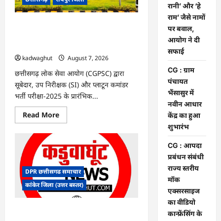
के
रानी’ और ‘हे
फैसले
राम’ जैसे नामों
में
दखल
CGPSC SI भर्ती रिजल्ट में ‘न्यूज़’, ‘स्पेस रानी’
पर बवाल,
से
और ‘हे राम’ जैसे नामों पर बवाल, आयोग ने दी
किया
आयोग ने दी
इनकार
सफाई
सफाई
kadwaghut
August 7, 2026
CG : ग्राम
छत्तीसगढ़ लोक सेवा आयोग (CGPSC) द्वारा
पंचायत
सूबेदार, उप निरीक्षक (SI) और प्लाटून कमांडर
भैंसासुर में
भर्ती परीक्षा-2025 के प्रारंभिक...
नवीन आधार
Read
Read More
केंद्र का हुआ
more
शुभारंभ
about
CGPSC
SI
CG : आपदा
भर्ती
रिजल्ट
प्रबंधन संबंधी
में
राज्य स्तरीय
‘न्यूज़’,
DPR छत्तीसगढ समाचार
‘स्पेस
मॉक
रानी’
कांकेर जिला (उत्तर बस्तर)
और
एक्सरसाइज
‘हे
का वीडियो
राम’
जैसे
CG : ग्राम पंचायत भैंसासुर में नवीन आधार केंद्र
कान्फ्रेंसिंग के
नामों
का हुआ शुभारंभ