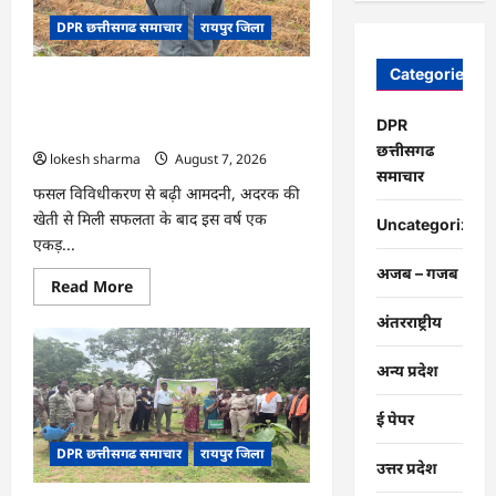
चंद्राकर
ने
DPR छत्तीसगढ समाचार
रायपुर जिला
बढ़ाई
अपनी
आमदनी
Categories
CG : धान के साथ अदरक की खेती ने बदली
किसान की तकदीर, पौन एकड़ से कमाया लाखों
DPR
का मुनाफा
छत्तीसगढ
lokesh sharma
August 7, 2026
समाचार
फसल विविधीकरण से बढ़ी आमदनी, अदरक की
खेती से मिली सफलता के बाद इस वर्ष एक
Uncategorized
एकड़...
अजब – गजब
Read
Read More
more
about
अंतरराष्ट्रीय
CG
:
धान
अन्य प्रदेश
के
साथ
अदरक
ई पेपर
की
खेती
DPR छत्तीसगढ समाचार
रायपुर जिला
ने
उत्तर प्रदेश
बदली
किसान