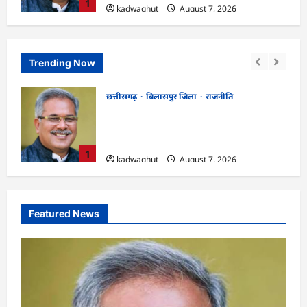
1
kadwaghut
August 7, 2026
Trending Now
छत्तीसगढ़
रायपुर जिला
!
CGPSC SI भर्ती रिजल्ट में ‘न्यूज़’, ‘स्पेस रानी’
 किया
और ‘हे राम’ जैसे नामों पर बवाल, आयोग ने दी
सफाई
2
kadwaghut
August 7, 2026
Featured News