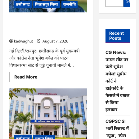
Searc
छत्तीसगढ़
बिलासपुर जिला
राजनीति
CG News: पाटन सीट पर फंसे भूपेश बघेल!
सुप्रीम कोर्ट ने हाईकोर्ट के फैसले में दखल से
Recent
किया इनकार
Posts
kadwaghut
August 7, 2026
नई दिल्ली/रायपुर। छत्तीसगढ़ के पूर्व मुख्यमंत्री
CG News:
और कांग्रेस नेता भूपेश बघेल को पाटन
पाटन सीट पर
विधानसभा सीट से जुड़े चुनावी मामले में...
फंसे भूपेश
बघेल! सुप्रीम
Read
Read More
more
कोर्ट ने
about
हाईकोर्ट के
CG
News:
फैसले में दखल
पाटन
सीट
से किया
पर
इनकार
फंसे
भूपेश
बघेल!
CGPSC SI
सुप्रीम
कोर्ट
भर्ती रिजल्ट में
ने
‘न्यूज़’, ‘स्पेस
हाईकोर्ट
छत्तीसगढ़
रायपुर जिला