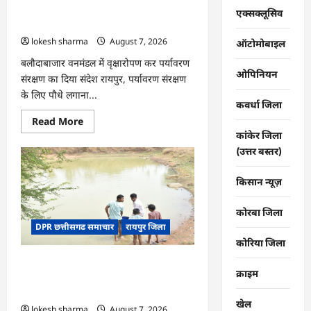
की
CG : वन महोत्सव में ‘एक पेड़ माँ के नाम’
तकदीर,
एक्सक्लूसिव
पौन
अभियान को मिला जनसमर्थन
एकड़
lokesh sharma
August 7, 2026
से
ऑटोमोबाइल
कमाया
लाखों
बलौदाबाजार वनमंडल में वृक्षारोपण कर पर्यावरण
का
ओपिनियन
संरक्षण का दिया संदेश रायपुर, पर्यावरण संरक्षण
मुनाफा
के लिए पौधे लगाना...
कवर्धा जिला
Read
Read More
more
कांकेर जिला
about
CG
(उत्तर बस्तर)
:
वन
महोत्सव
किसान न्यूज़
में
‘एक
पेड़
कोरबा जिला
माँ
DPR छत्तीसगढ समाचार
रायपुर जिला
के
नाम’
कोरिया जिला
अभियान
को
CG : जल संरक्षण से बदला जीवन : धमतरी के
मिला
क्राइम
जनसमर्थन
भोथापारा में आजीविका डबरी बनी आर्थिक
स्वावलंबन का नया आधार
खेल
lokesh sharma
August 7, 2026