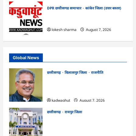
DPR छत्तीसगढ समाचार
कांकेर जिला (उत्तर बस्तर)
CG : ग्राम पंचायत भैंसासुर में नवीन आधार केंद्र
का हुआ शुभारंभ
lokesh sharma
August 7, 2026
Global News
छत्तीसगढ़
बिलासपुर जिला
राजनीति
CG News: पाटन सीट पर फंसे भूपेश बघेल!
सुप्रीम कोर्ट ने हाईकोर्ट के फैसले में दखल से किया
इनकार
kadwaghut
August 7, 2026
छत्तीसगढ़
रायपुर जिला
CGPSC SI भर्ती रिजल्ट में ‘न्यूज़’, ‘स्पेस रानी’
और ‘हे राम’ जैसे नामों पर बवाल, आयोग ने दी
सफाई