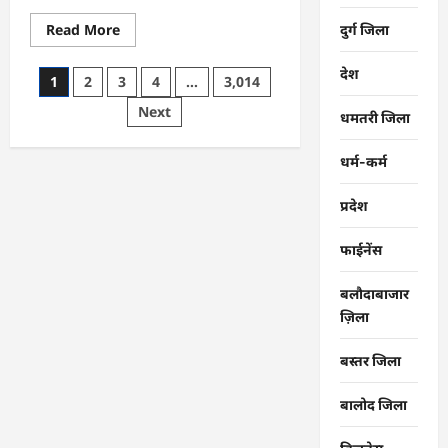
Read
Read More
दुर्ग जिला
more
about
CG
देश
Posts
1
2
3
4
…
3,014
:
समाज
pagination
Next
की
धमतरी जिला
एकजुटता
सामाजिक
विकास
धर्म-कर्म
की
सबसे
बड़ी
प्रदेश
शक्ति
:
राजेश
फाईनेंस
अग्रवाल
बलौदाबाजार
ज़िला
बस्तर जिला
बालोद जिला