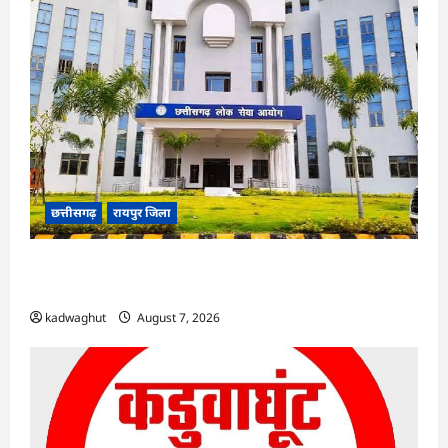
छत्तीसगढ़
रायपुर जिला
CGPSC SI भर्ती रिजल्ट में ‘न्यूज़’, ‘स्पेस रानी’ और ‘हे
राम’ जैसे नामों पर बवाल, आयोग ने दी सफाई
kadwaghut
August 7, 2026