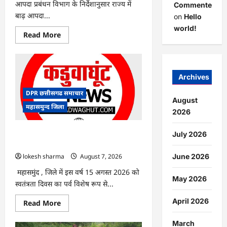
आपदा प्रबंधन विभाग के निर्देशानुसार राज्य में
Commenter
बाढ़ आपदा...
on
Hello
world!
Read
Read More
more
about
CG
:
आपदा
प्रबंधन
Archives
संबंधी
राज्य
DPR छत्तीसगढ समाचार
स्तरीय
August
मॉक
महासमुन्द जिला
एक्सरसाइज
2026
का
वीडियो
कान्फ्रेंसिंग
CG : 15 अगस्त को जिले में आजादी का जश्न
July 2026
के
साक्षरता के उल्लास के रूप में मनाया जाएगा
जरिए
कार्यशाला
lokesh sharma
August 7, 2026
June 2026
आयोजित
महासमुंद , जिले में इस वर्ष 15 अगस्त 2026 को
May 2026
स्वतंत्रता दिवस का पर्व विशेष रूप से...
April 2026
Read
Read More
more
about
CG
March