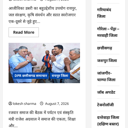
आजीविका डबरी का बहुउद्देशीय उपयोग रायपुर,
गरियाबंद
जल संरक्षण, कृषि संवर्धन और सतत स्वरोजगार
जिला
एक-दूसरे से जुड़े हुए...
गौरेला – पेंड्रा –
Read
Read More
मरवाही जिला
more
about
CG
:
छत्तीसगढ़
जल
संरक्षण
से
जशपुर जिला
बदला
जीवन
:
जांजगीर-
DPR छत्तीसगढ समाचार
रायपुर जिला
धमतरी
चाम्पा जिला
के
भोथापारा
में
CG : समाज की एकजुटता सामाजिक विकास
आजीविका
जॉब अपडेट
डबरी
की सबसे बड़ी शक्ति : राजेश अग्रवाल
बनी
lokesh sharma
August 7, 2026
आर्थिक
टेक्नोलॉजी
स्वावलंबन
का
रजवार समाज की बैठक में पर्यटन एवं संस्कृति
नया
दन्तेवाड़ा जिला
मंत्री राजेश अग्रवाल ने समाज की एकता, शिक्षा
आधार
(दक्षिण बस्तर)
और...