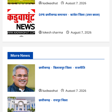
kadwaghut
August 7, 2026
DPR छत्तीसगढ समाचार
कांकेर जिला (उत्तर बस्तर)
CG : ग्राम पंचायत भैंसासुर में नवीन आधार केंद्र
का हुआ शुभारंभ
lokesh sharma
August 7, 2026
More News
छत्तीसगढ़
बिलासपुर जिला
राजनीति
CG News: पाटन सीट पर फंसे भूपेश बघेल!
सुप्रीम कोर्ट ने हाईकोर्ट के फैसले में दखल से किया
इनकार
kadwaghut
August 7, 2026
छत्तीसगढ़
रायपुर जिला
CGPSC SI भर्ती रिजल्ट में ‘न्यूज़’, ‘स्पेस रानी’
और ‘हे राम’ जैसे नामों पर बवाल, आयोग ने दी