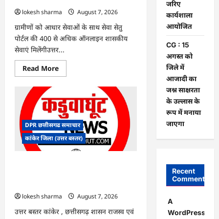
पर
जरिए
बवाल,
lokesh sharma
August 7, 2026
कार्यशाला
आयोग
ने
आयोजित
ग्रामीणों को आधार सेवाओं के साथ सेवा सेतु
दी
सफाई
पोर्टल की 400 से अधिक ऑनलाइन शासकीय
CG : 15
सेवाएं मिलेंगीउत्तर...
अगस्त को
जिले में
Read
Read More
more
आजादी का
about
CG
जश्न साक्षरता
:
के उल्लास के
ग्राम
पंचायत
रूप में मनाया
भैंसासुर
में
जाएगा
DPR छत्तीसगढ समाचार
नवीन
आधार
कांकेर जिला (उत्तर बस्तर)
केंद्र
का
हुआ
शुभारंभ
CG : आपदा प्रबंधन संबंधी राज्य स्तरीय मॉक
Recent
एक्सरसाइज का वीडियो कान्फ्रेंसिंग के जरिए
Comments
कार्यशाला आयोजित
lokesh sharma
August 7, 2026
A
उत्तर बस्तर कांकेर , छत्तीसगढ़ शासन राजस्व एवं
WordPress