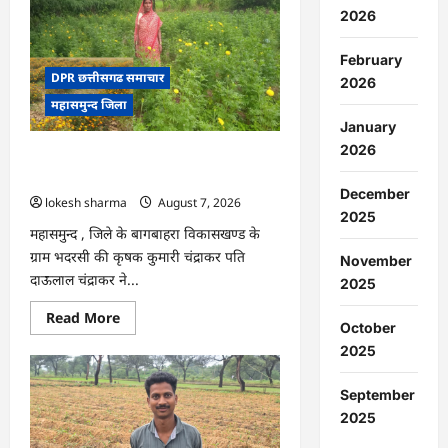
:
2026
15
अगस्त
को
February
जिले
में
DPR छत्तीसगढ समाचार
2026
आजादी
महासमुन्द जिला
का
जश्न
January
साक्षरता
के
2026
CG : गेंदे की खेती से कुमारी चंद्राकर ने बढ़ाई
उल्लास
के
अपनी आमदनी
रूप
December
lokesh sharma
August 7, 2026
में
मनाया
2025
जाएगा
महासमुन्द , जिले के बागबाहरा विकासखण्ड के
ग्राम भदरसी की कृषक कुमारी चंद्राकर पति
November
दाऊलाल चंद्राकर ने...
2025
Read
Read More
October
more
about
2025
CG
:
गेंदे
September
की
खेती
2025
से
कुमारी