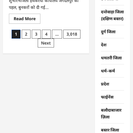
शुभारंभजिला हथकरघा कार्यालय जगदलपुर की
पहल, बुनकरों को दी गई...
दन्तेवाड़ा जिला
Read
Read More
(दक्षिण बस्तर)
more
about
CG
दुर्ग जिला
Posts
1
2
3
4
…
3,018
:
राष्ट्रीय
pagination
Next
हथकरघा
देश
दिवस
पर
विशेष
धमतरी जिला
आयोजन
…
धर्म-कर्म
प्रदेश
फाईनेंस
बलौदाबाजार
ज़िला
बस्तर जिला