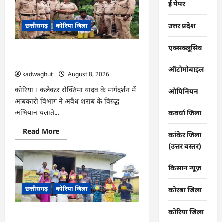
ई पेपर
एवं
‘मध्यस्थता
राष्ट्र
उत्तर प्रदेश
छत्तीसगढ़
कोरिया जिला
के
लिए‘
3.0
अभियान
एक्सक्लूसिव
CG : अवैध शराब पर आबकारी का शिकंजा,
हेतु
न्यायाधीशों
महुआ शराब व एमपी की अंग्रेजी शराब जब्त …
की
ऑटोमोबाइल
kadwaghut
August 8, 2026
समीक्षा
बैठक
…
कोरिया । कलेक्टर रोक्तिमा यादव के मार्गदर्शन में
ओपिनियन
आबकारी विभाग ने अवैध शराब के विरुद्ध
अभियान चलाते...
कवर्धा जिला
Read
Read More
कांकेर जिला
more
about
(उत्तर बस्तर)
CG
:
अवैध
किसान न्यूज़
शराब
पर
आबकारी
छत्तीसगढ़
कोरिया जिला
कोरबा जिला
का
शिकंजा,
महुआ
कोरिया जिला
शराब
CG : ग्राम पंचायतों में रोजगार सह आवास
व