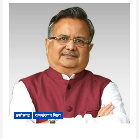
छत्तीसगढ़
राजनांदगांव जिला
Rajnandgaon: विधानसभा अध्यक्ष डॉ. रमन सिंह 9 एवं