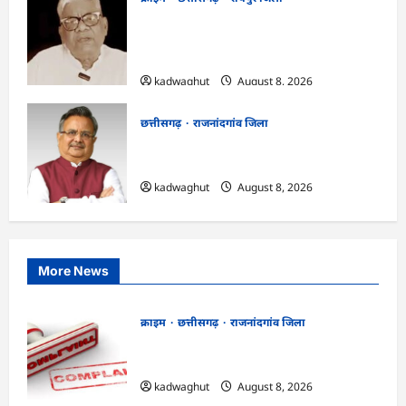
भगवान शिव पर कथित आपत्तिजनक टिप्पणी
मामला: छत्तीसगढ़ क्रिश्चियन फोरम के अध्यक्ष
अरुण पन्नालाल की जमानत खारिज
kadwaghut
August 8, 2026
छत्तीसगढ़
राजनांदगांव जिला
Rajnandgaon: विधानसभा अध्यक्ष डॉ. रमन
सिंह 9 एवं 10 अगस्त को जिले के प्रवास पर
kadwaghut
August 8, 2026
More News
क्राइम
छत्तीसगढ़
राजनांदगांव जिला
Cg.जमीन सीमांकन विवाद में 50 लाख की मांग
का आरोप, SP से शिकायत
kadwaghut
August 8, 2026