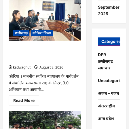
CG
:
September
15
अगस्त
2025
को
जिलेभर
में
आयोजित
छत्तीसगढ़
कोरिया जिला
होगा
‘उल्लास
महा-
Categories
चौपाल
CG : नेशनल लोक अदालत एवं ‘मध्यस्थता राष्ट्र
…
के लिए‘ 3.0 अभियान हेतु न्यायाधीशों की
DPR
समीक्षा बैठक …
छत्तीसगढ
kadwaghut
August 8, 2026
समाचार
कोरिया । माननीय सर्वाेच्च न्यायालय के मार्गदर्शन
Uncategorized
में संचालित श्मध्यस्थता राष्ट्र के लिएश् 3.0
अभियान तथा आगामी...
अजब – गजब
Read
Read More
more
अंतरराष्ट्रीय
about
CG
:
अन्य प्रदेश
नेशनल
लोक
अदालत