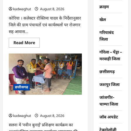
दिवस आयोजित …
एमपी
क्राइम
की
kadwaghut
August 8, 2026
अंग्रेजी
शराब
कोरिया । कलेक्टर रोक्तिमा यादव के निर्देशानुसार
खेल
जब्त
…
जिले की ग्राम पंचायतों एवं कार्यस्थलों पर रोजगार
सह आवास...
गरियाबंद
जिला
Read
Read More
more
about
गौरेला – पेंड्रा –
CG
:
मरवाही जिला
ग्राम
पंचायतों
में
छत्तीसगढ़
रोजगार
सह
आवास
जशपुर जिला
छत्तीसगढ़
दिवस
आयोजित
…
जांजगीर-
CG : राष्ट्रीय हथकरघा दिवस पर विशेष
चाम्पा जिला
आयोजन …
kadwaghut
August 8, 2026
जॉब अपडेट
सलना में ‘नवीन बुनाई’ प्रशिक्षण कार्यक्रम का
टेक्नोलॉजी