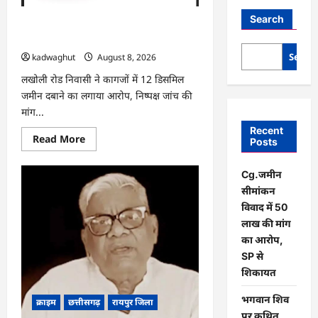
Search
Cg.जमीन सीमांकन विवाद में 50 लाख की मांग
का आरोप, SP से शिकायत
Searc
kadwaghut
August 8, 2026
लखोली रोड निवासी ने कागजों में 12 डिसमिल
जमीन दबाने का लगाया आरोप, निष्पक्ष जांच की
मांग...
Recent
Read
Read More
Posts
more
about
Cg.जमीन
Cg.जमीन
सीमांकन
विवाद
सीमांकन
में
50
विवाद में 50
लाख
लाख की मांग
की
मांग
का आरोप,
का
SP से
आरोप,
SP
शिकायत
से
शिकायत
भगवान शिव
क्राइम
छत्तीसगढ़
रायपुर जिला
पर कथित