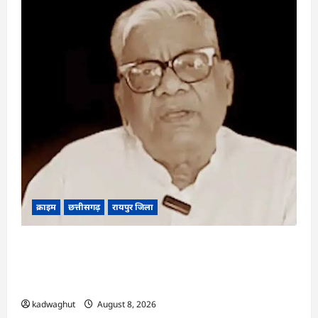
क्राइम
छत्तीसगढ़
रायपुर जिला
भगवान शिव पर कथित आपत्तिजनक टिप्पणी मामला:
छत्तीसगढ़ क्रिश्चियन फोरम के अध्यक्ष अरुण पन्नालाल की
जमानत खारिज
kadwaghut
August 8, 2026