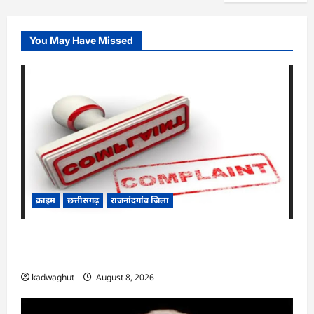
You May Have Missed
क्राइम
छत्तीसगढ़
राजनांदगांव जिला
Cg.जमीन सीमांकन विवाद में 50 लाख की मांग का
आरोप, SP से शिकायत
kadwaghut
August 8, 2026