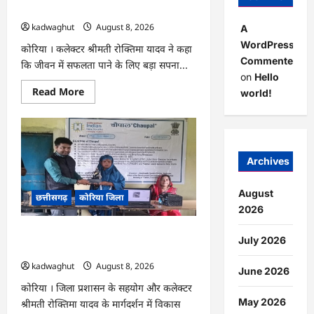
प्रवास
के लिए जुनून जरूरी : कलेक्टर …
पर
kadwaghut
August 8, 2026
A
WordPress
कोरिया । कलेक्टर श्रीमती रोक्तिमा यादव ने कहा
Commenter
कि जीवन में सफलता पाने के लिए बड़ा सपना...
on
Hello
Read
Read More
world!
more
about
CG
:
अच्छा
और
बड़ा
Archives
सोचो,
लक्ष्य
हासिल
August
छत्तीसगढ़
कोरिया जिला
करने
के
2026
लिए
जुनून
CG : कलेक्टर के मार्गदर्शन में छह गांवों तक
जरूरी
July 2026
:
पहुंची हस्तशिल्प विकास योजनाएं …
कलेक्टर
kadwaghut
August 8, 2026
…
June 2026
कोरिया । जिला प्रशासन के सहयोग और कलेक्टर
May 2026
श्रीमती रोक्तिमा यादव के मार्गदर्शन में विकास