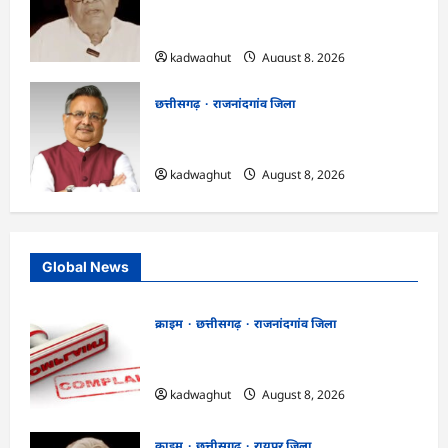
मामला: छत्तीसगढ़ क्रिश्चियन फोरम के अध्यक्ष
अरुण पन्नालाल की जमानत खारिज
kadwaghut
August 8, 2026
छत्तीसगढ़
राजनांदगांव जिला
Rajnandgaon: विधानसभा अध्यक्ष डॉ. रमन
सिंह 9 एवं 10 अगस्त को जिले के प्रवास पर
kadwaghut
August 8, 2026
Global News
क्राइम
छत्तीसगढ़
राजनांदगांव जिला
Cg.जमीन सीमांकन विवाद में 50 लाख की मांग
का आरोप, SP से शिकायत
kadwaghut
August 8, 2026
क्राइम
छत्तीसगढ़
रायपुर जिला