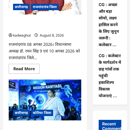
की
जमानत
CG : अच्छा
छत्तीसगढ़
राजनांदगांव जिला
खारिज
और बड़ा
सोचो, लक्ष्य
Rajnandgaon: विधानसभा अध्यक्ष डॉ. रमन
हासिल करने
सिंह 9 एवं 10 अगस्त को जिले के प्रवास पर
के लिए जुनून
kadwaghut
August 8, 2026
जरूरी :
राजनांदगांव 08 अगस्त 2026। विधानसभा
कलेक्टर …
अध्यक्ष डॉ. रमन सिंह 9 एवं 10 अगस्त 2026 को
CG : कलेक्टर
राजनांदगांव जिले...
के मार्गदर्शन में
Read
Read More
छह गांवों तक
more
पहुंची
about
Rajnandgaon:
हस्तशिल्प
विधानसभा
अध्यक्ष
विकास
डॉ.
योजनाएं …
रमन
सिंह
9
एवं
छत्तीसगढ़
कोरिया जिला
10
अगस्त
को
Recent
जिले
CG : अच्छा और बड़ा सोचो, लक्ष्य हासिल करने
Comments
के