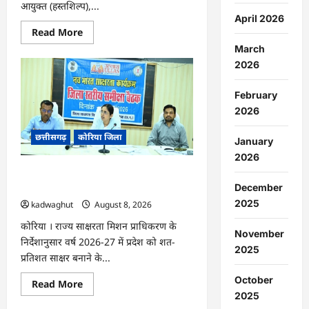
आयुक्त (हस्तशिल्प),...
April 2026
Read
Read More
more
March
about
CG
2026
:
कलेक्टर
के
February
मार्गदर्शन
में
2026
छह
गांवों
छत्तीसगढ़
कोरिया जिला
तक
January
पहुंची
हस्तशिल्प
2026
विकास
CG : 15 अगस्त को जिलेभर में आयोजित होगा
योजनाएं
…
‘उल्लास महा-चौपाल …
December
2025
kadwaghut
August 8, 2026
कोरिया । राज्य साक्षरता मिशन प्राधिकरण के
November
निर्देशानुसार वर्ष 2026-27 में प्रदेश को शत-
2025
प्रतिशत साक्षर बनाने के...
October
Read
Read More
more
2025
about