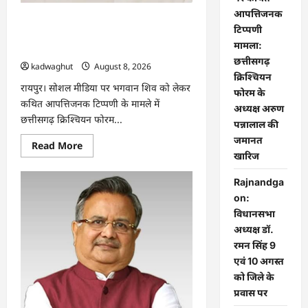
आपत्तिजनक
भगवान शिव पर कथित आपत्तिजनक टिप्पणी
टिप्पणी
मामला: छत्तीसगढ़ क्रिश्चियन फोरम के अध्यक्ष
मामला:
अरुण पन्नालाल की जमानत खारिज
छत्तीसगढ़
kadwaghut
August 8, 2026
क्रिश्चियन
रायपुर। सोशल मीडिया पर भगवान शिव को लेकर
फोरम के
कथित आपत्तिजनक टिप्पणी के मामले में
अध्यक्ष अरुण
छत्तीसगढ़ क्रिश्चियन फोरम...
पन्नालाल की
जमानत
Read
Read More
more
खारिज
about
भगवान
Rajnandga
शिव
पर
on:
कथित
आपत्तिजनक
विधानसभा
टिप्पणी
अध्यक्ष डॉ.
मामला:
छत्तीसगढ़
रमन सिंह 9
क्रिश्चियन
फोरम
एवं 10 अगस्त
के
को जिले के
अध्यक्ष
अरुण
प्रवास पर
पन्नालाल