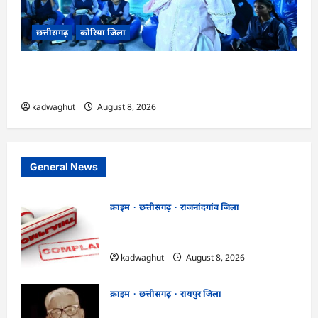
छत्तीसगढ़
कोरिया जिला
CG : अच्छा और बड़ा सोचो, लक्ष्य हासिल करने के लिए
जुनून जरूरी : कलेक्टर …
kadwaghut
August 8, 2026
General News
क्राइम
छत्तीसगढ़
राजनांदगांव जिला
Cg.जमीन सीमांकन विवाद में 50 लाख की मांग
का आरोप, SP से शिकायत
kadwaghut
August 8, 2026
क्राइम
छत्तीसगढ़
रायपुर जिला
भगवान शिव पर कथित आपत्तिजनक टिप्पणी