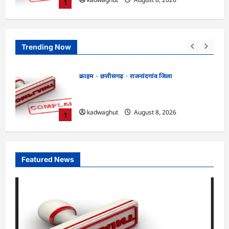
1
Trending Now
क्राइम
छत्तीसगढ़
रायपुर जिला
भगवान शिव पर कथित आपत्तिजनक टिप्पणी
ांग
मामला: छत्तीसगढ़ क्रिश्चियन फोरम के अध्यक्ष
अरुण पन्नालाल की जमानत खारिज
2
kadwaghut
August 8, 2026
Featured News