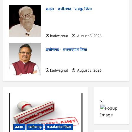
क्राइम
छत्तीसगढ़
रायपुर जिला
भगवान शिव पर कथित आपत्तिजनक टिप्पणी
मामला: छत्तीसगढ़ क्रिश्चियन फोरम के अध्यक्ष
अरुण पन्नालाल की जमानत खारिज
kadwaghut
August 8, 2026
छत्तीसगढ़
राजनांदगांव जिला
Rajnandgaon: विधानसभा अध्यक्ष डॉ. रमन
सिंह 9 एवं 10 अगस्त को जिले के प्रवास पर
kadwaghut
August 8, 2026
×
क्राइम
छत्तीसगढ़
राजनांदगांव जिला