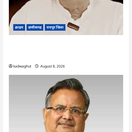
क्राइम
छत्तीसगढ़
रायपुर जिला
भगवान शिव पर कथित आपत्तिजनक टिप्पणी मामला:
छत्तीसगढ़ क्रिश्चियन फोरम के अध्यक्ष अरुण पन्नालाल की
जमानत खारिज
kadwaghut
August 8, 2026