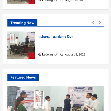
1
Trending Now
छत्तीसगढ़
बलौदाबाजार ज़िला
CG : एक पेड़ माँ के नाम अभियान के तहत
लय का
वृक्षारोपण एवं पर्यावरण संरक्षण का दिया गया
संदेश …
2
kadwaghut
August 8, 2026
Featured News