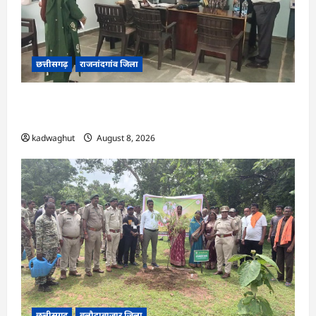
छत्तीसगढ़
राजनांदगांव जिला
CG : कलेक्टर ने ग्राम सुंदरा पटवारी कार्यालय का किया
आकस्मिक निरीक्षण …
kadwaghut
August 8, 2026
छत्तीसगढ़
बलौदाबाजार ज़िला