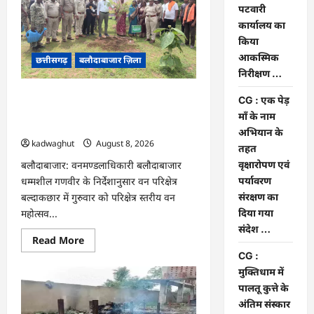
ग्राम
पटवारी
सुंदरा
कार्यालय का
पटवारी
कार्यालय
किया
का
किया
आकस्मिक
छत्तीसगढ़
बलौदाबाजार ज़िला
आकस्मिक
निरीक्षण …
निरीक्षण
…
CG : एक पेड़ माँ के नाम अभियान के तहत
CG : एक पेड़
वृक्षारोपण एवं पर्यावरण संरक्षण का दिया गया
माँ के नाम
संदेश …
अभियान के
kadwaghut
August 8, 2026
तहत
बलौदाबाजार: वनमण्डलाधिकारी बलौदाबाजार
वृक्षारोपण एवं
धम्मशील गणवीर के निर्देशानुसार वन परिक्षेत्र
पर्यावरण
बल्दाकछार में गुरुवार को परिक्षेत्र स्तरीय वन
संरक्षण का
महोत्सव...
दिया गया
संदेश …
Read
Read More
more
CG :
about
CG
मुक्तिधाम में
:
एक
पालतू कुत्ते के
पेड़
अंतिम संस्कार
माँ