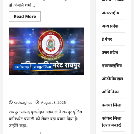
डॉ अंजलि शर्मा...
अंतरराष्ट्रीय
Read
Read More
more
about
अन्य प्रदेश
CG
:
मोती
ई पेपर
महल
में
संपत्तिकर
उत्तर प्रदेश
वसूली
अभियान,
सीलिंग
एक्सक्लूसिव
की
छत्तीसगढ़
रायपुर जिला
कार्रवाई
…
ऑटोमोबाइल
CG : ‘बिना दांत, सिंग और पावर के…’ , सांसद
बृजमोहन अग्रवाल ने रायपुर पुलिस कमिश्नरेट
ओपिनियन
प्रणाली को लेकर बड़ा बयान दिया …
kadwaghut
August 8, 2026
कवर्धा जिला
रायपुर: सांसद बृजमोहन अग्रवाल ने रायपुर पुलिस
कांकेर जिला
कमिश्नरेट प्रणाली को लेकर बड़ा बयान दिया है।
(उत्तर बस्तर)
उन्होंने कहा...