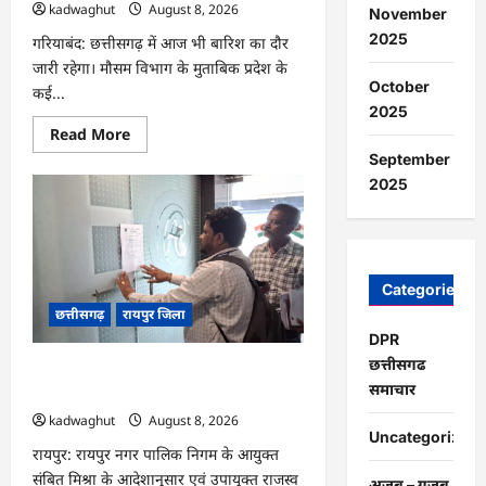
kadwaghut
August 8, 2026
November
2025
गरियाबंद: छत्तीसगढ़ में आज भी बारिश का दौर
जारी रहेगा। मौसम विभाग के मुताबिक प्रदेश के
October
कई...
2025
Read
Read More
more
September
about
CG
2025
:
किताबों
से
भरा
बस्ता
और
स्कूल
Categories
पहुंचने
छत्तीसगढ़
रायपुर जिला
के
लिए
DPR
मुश्किल
डगर
छत्तीसगढ
CG : मोती महल में संपत्तिकर वसूली अभियान,
…
समाचार
सीलिंग की कार्रवाई …
kadwaghut
August 8, 2026
Uncategorized
रायपुर: रायपुर नगर पालिक निगम के आयुक्त
संबित मिश्रा के आदेशानुसार एवं उपायुक्त राजस्व
अजब – गजब