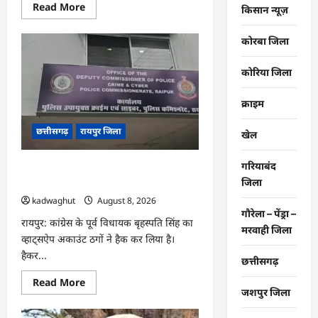
Read
Read More
किसान न्यूज़
more
about
CG
कोरबा जिला
:
‘बिना
दांत,
कोरिया जिला
सिंग
और
पावर
क्राइम
के…’
,
सांसद
छत्तीसगढ़
रायपुर जिला
खेल
बृजमोहन
अग्रवाल
ने
रायपुर
गरियाबंद
CG : छत्तीसगढ़ में साइबर ठगों ने नेता को
पुलिस
जिला
बनाया निशाना …
कमिश्नरेट
प्रणाली
kadwaghut
August 8, 2026
को
गौरेला – पेंड्रा –
लेकर
रायपुर: कांग्रेस के पूर्व विधायक बृहस्पति सिंह का
बड़ा
मरवाही जिला
बयान
व्हाट्सऐप अकाउंट ठगों ने हैक कर लिया है।
दिया
…
हैकर...
छत्तीसगढ़
Read
Read More
more
जशपुर जिला
about
CG