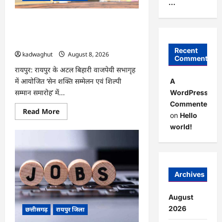
…
भड़के
मोहल्लेवासी,
थाने
CG : आज ‘सेन शक्ति सम्मेलन एवं शिल्पी
पहुंचा
मामला
सम्मान समारोह’ में मुख्यमंत्री साय शामिल होंगे
…
…
Recent
kadwaghut
August 8, 2026
Comments
रायपुर: रायपुर के अटल बिहारी वाजपेयी सभागृह
में आयोजित ‘सेन शक्ति सम्मेलन एवं शिल्पी
A
सम्मान समारोह’ में...
WordPress
Commenter
Read
Read More
on
Hello
more
about
world!
CG
:
आज
‘सेन
शक्ति
सम्मेलन
एवं
Archives
शिल्पी
सम्मान
समारोह’
August
में
मुख्यमंत्री
2026
छत्तीसगढ़
रायपुर जिला
साय
शामिल