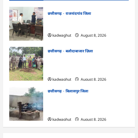
छत्तीसगढ़
राजनांदगांव जिला
CG : कलेक्टर ने ग्राम सुंदरा पटवारी कार्यालय का
किया आकस्मिक निरीक्षण …
kadwaghut
August 8, 2026
छत्तीसगढ़
बलौदाबाजार ज़िला
CG : एक पेड़ माँ के नाम अभियान के तहत
वृक्षारोपण एवं पर्यावरण संरक्षण का दिया गया
संदेश …
kadwaghut
August 8, 2026
छत्तीसगढ़
बिलासपुर जिला
CG : मुक्तिधाम में पालतू कुत्ते के अंतिम संस्कार
पर मचा बवाल, भड़के मोहल्लेवासी, थाने पहुंचा
मामला …
kadwaghut
August 8, 2026