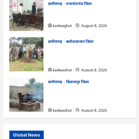
छत्तीसगढ़
राजनांदगांव जिला
CG : कलेक्टर ने ग्राम सुंदरा पटवारी कार्यालय का
किया आकस्मिक निरीक्षण …
kadwaghut
August 8, 2026
छत्तीसगढ़
बलौदाबाजार ज़िला
CG : एक पेड़ माँ के नाम अभियान के तहत
वृक्षारोपण एवं पर्यावरण संरक्षण का दिया गया
संदेश …
kadwaghut
August 8, 2026
छत्तीसगढ़
बिलासपुर जिला
CG : मुक्तिधाम में पालतू कुत्ते के अंतिम संस्कार
पर मचा बवाल, भड़के मोहल्लेवासी, थाने पहुंचा
मामला …
kadwaghut
August 8, 2026
Global News