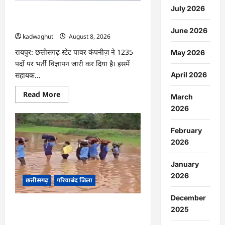
होंगे
July 2026
…
CG : CG Job Alert 2026, बिजली कंपनी
में बंपर भर्ती …
June 2026
kadwaghut
August 8, 2026
रायपुर: छत्तीसगढ़ स्टेट पावर कंपनीज़ ने 1235
May 2026
पदों पर भर्ती विज्ञापन जारी कर दिया है। इसमें
सहायक...
April 2026
Read
Read More
March
more
about
2026
CG
:
CG
February
Job
2026
Alert
2026,
बिजली
कंपनी
January
में
2026
बंपर
छत्तीसगढ़
गरियाबंद जिला
भर्ती
…
December
CG : किताबों से भरा बस्ता और स्कूल पहुंचने
2025
के लिए मुश्किल डगर …