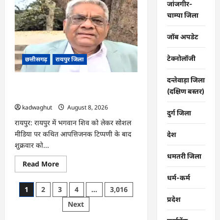
:
जांजगीर-
छत्तीसगढ़
चाम्पा जिला
में
साइबर
ठगों
ने
जॉब अपडेट
नेता
को
बनाया
टेक्नोलॉजी
छत्तीसगढ़
रायपुर जिला
निशाना
…
दन्तेवाड़ा जिला
CG : भगवान शिव पर आपत्तिजनक टिप्पणी,
(दक्षिण बस्तर)
क्रिश्चियन फोरम का नेता गिरफ्तार …
kadwaghut
August 8, 2026
दुर्ग जिला
रायपुर: रायपुर में भगवान शिव को लेकर सोशल
मीडिया पर कथित आपत्तिजनक टिप्पणी के बाद
देश
शुक्रवार को...
धमतरी जिला
Read
Read More
more
about
धर्म-कर्म
CG
Posts
1
2
3
4
…
3,016
:
भगवान
प्रदेश
pagination
Next
शिव
पर
आपत्तिजनक