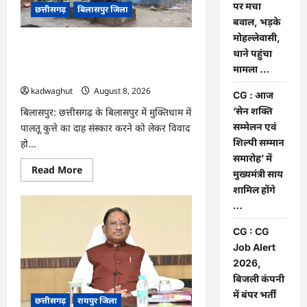
के
पर मचा
छत्तीसगढ़
बिलासपुर जिला
नाम
बवाल, भड़के
अभियान
के
मोहल्लेवासी,
तहत
CG : मुक्तिधाम में पालतू कुत्ते के अंतिम संस्कार
वृक्षारोपण
थाने पहुंचा
पर मचा बवाल, भड़के मोहल्लेवासी, थाने पहुंचा
एवं
मामला …
पर्यावरण
मामला …
संरक्षण
का
kadwaghut
August 8, 2026
CG : आज
दिया
गया
‘सेन शक्ति
बिलासपुर: छत्तीसगढ़ के बिलासपुर में मुक्तिधाम में
संदेश
सम्मेलन एवं
पालतू कुत्ते का दाह संस्कार करने को लेकर विवाद
…
शिल्पी सम्मान
हो...
समारोह’ में
Read
Read More
मुख्यमंत्री साय
more
about
शामिल होंगे
CG
…
:
मुक्तिधाम
में
CG : CG
पालतू
कुत्ते
Job Alert
के
2026,
अंतिम
संस्कार
बिजली कंपनी
पर
मचा
में बंपर भर्ती
छत्तीसगढ़
रायपुर जिला
बवाल,