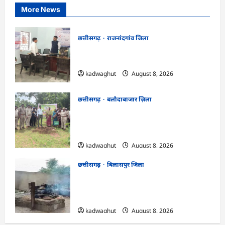
More News
छत्तीसगढ़
राजनांदगांव जिला
CG : कलेक्टर ने ग्राम सुंदरा पटवारी कार्यालय का
किया आकस्मिक निरीक्षण …
kadwaghut
August 8, 2026
छत्तीसगढ़
बलौदाबाजार ज़िला
CG : एक पेड़ माँ के नाम अभियान के तहत
वृक्षारोपण एवं पर्यावरण संरक्षण का दिया गया
संदेश …
kadwaghut
August 8, 2026
छत्तीसगढ़
बिलासपुर जिला
CG : मुक्तिधाम में पालतू कुत्ते के अंतिम संस्कार
पर मचा बवाल, भड़के मोहल्लेवासी, थाने पहुंचा
मामला …
kadwaghut
August 8, 2026