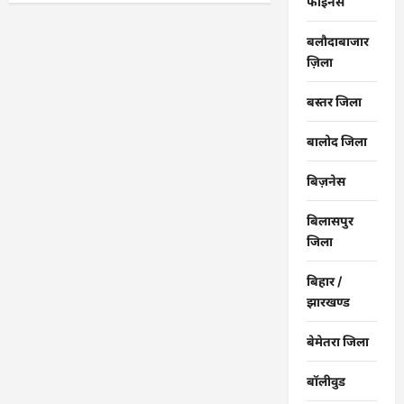
फाईनेंस
टिप्पणी,
क्रिश्चियन
फोरम
बलौदाबाजार
का
नेता
ज़िला
गिरफ्तार
…
बस्तर जिला
बालोद जिला
बिज़नेस
बिलासपुर
जिला
बिहार /
झारखण्ड
बेमेतरा जिला
बॉलीवुड