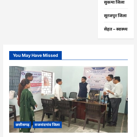
सुकमा जिला
सूरजपुर जिला
सेहत – स्‍वास्‍थ्‍य
You May Have Missed
छत्तीसगढ़
राजनांदगांव जिला