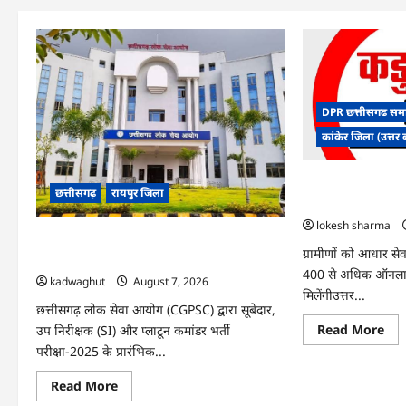
DPR छत्तीसगढ सम
कांकेर जिला (उत्तर 
CG : ग्राम पंचायत भैं
छत्तीसगढ़
रायपुर जिला
हुआ शुभारंभ
lokesh sharma
CGPSC SI भर्ती रिजल्ट में ‘न्यूज़’, ‘स्पेस रानी’ और
ग्रामीणों को आधार सेव
‘हे राम’ जैसे नामों पर बवाल, आयोग ने दी सफाई
400 से अधिक ऑनलाइ
kadwaghut
August 7, 2026
मिलेंगीउत्तर...
छत्तीसगढ़ लोक सेवा आयोग (CGPSC) द्वारा सूबेदार,
Re
Read More
उप निरीक्षक (SI) और प्लाटून कमांडर भर्ती
mo
परीक्षा-2025 के प्रारंभिक...
abo
CG
:
Read
Read More
ग्राम
more
पंच