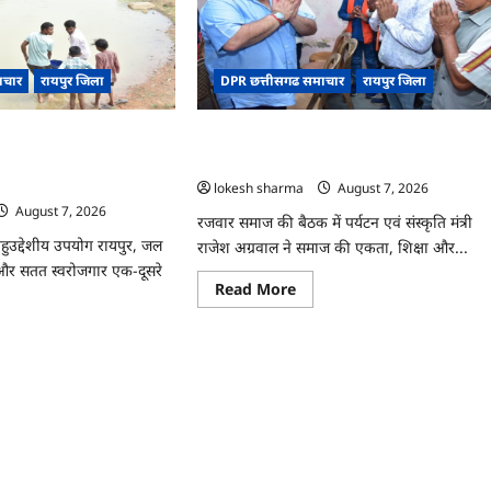
ी
की
खेती
री
ने
राकर
बदली
किसान
ाचार
रायपुर जिला
DPR छत्तीसगढ समाचार
रायपुर जिला
ई
की
नी
तकदीर,
दनी
पौन
एकड़
 बदला जीवन : धमतरी के
CG : समाज की एकजुटता सामाजिक विकास की
से
का डबरी बनी आर्थिक
सबसे बड़ी शक्ति : राजेश अग्रवाल
कमाया
लाखों
आधार
lokesh sharma
August 7, 2026
का
August 7, 2026
मुनाफा
रजवार समाज की बैठक में पर्यटन एवं संस्कृति मंत्री
उद्देशीय उपयोग रायपुर, जल
राजेश अग्रवाल ने समाज की एकता, शिक्षा और...
न और सतत स्वरोजगार एक-दूसरे
Read
Read More
more
about
CG
ad
:
re
समाज
ut
की
एकजुटता
सामाजिक
विकास
्षण
की
सबसे
ा
बड़ी
न
शक्ति