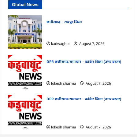
Global News
छत्तीसगढ़
रायपुर जिला
CGPSC SI भर्ती रिजल्ट में ‘न्यूज़’, ‘स्पेस रानी’ और
‘हे राम’ जैसे नामों पर बवाल, आयोग ने दी सफाई
kadwaghut
August 7, 2026
DPR छत्तीसगढ समाचार
कांकेर जिला (उत्तर बस्तर)
CG : ग्राम पंचायत भैंसासुर में नवीन आधार केंद्र का
हुआ शुभारंभ
lokesh sharma
August 7, 2026
DPR छत्तीसगढ समाचार
कांकेर जिला (उत्तर बस्तर)
CG : आपदा प्रबंधन संबंधी राज्य स्तरीय मॉक
एक्सरसाइज का वीडियो कान्फ्रेंसिंग के जरिए
कार्यशाला आयोजित
lokesh sharma
August 7, 2026