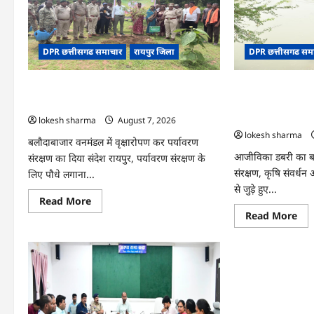
खेत
आजादी
से
का
कुमा
जश्न
चंद्
साक्षरता
ने
के
DPR छत्तीसगढ समाचार
रायपुर जिला
DPR छत्तीसगढ सम
बढ़ा
उल्लास
अप
के
आम
रूप
में
CG : वन महोत्सव में ‘एक पेड़ माँ के नाम’ अभियान
CG : जल संरक्षण से
मनाया
को मिला जनसमर्थन
भोथापारा में आजीवि
जाएगा
स्वावलंबन का नया 
lokesh sharma
August 7, 2026
lokesh sharma
बलौदाबाजार वनमंडल में वृक्षारोपण कर पर्यावरण
आजीविका डबरी का बहु
संरक्षण का दिया संदेश रायपुर, पर्यावरण संरक्षण के
संरक्षण, कृषि संवर्ध
लिए पौधे लगाना...
से जुड़े हुए...
Read
Read More
more
Re
Read More
about
mo
CG
abo
:
CG
वन
:
महोत्सव
जल
में
संरक
‘एक
से
पेड़
बदल
माँ
जीव
के
: