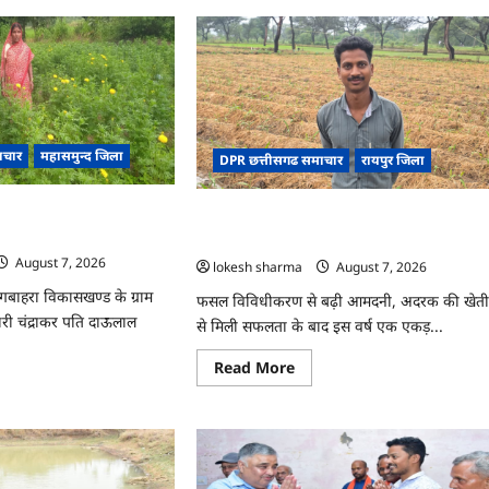
आपदा
ासुर
प्रबंधन
संबंधी
न
राज्य
ार
स्तरीय
मॉक
एक्सरसाइज
का
रंभ
वीडियो
कान्फ्रेंसिंग
ाचार
महासमुन्द जिला
के
DPR छत्तीसगढ समाचार
रायपुर जिला
जरिए
कार्यशाला
आयोजित
 कुमारी चंद्राकर ने बढ़ाई अपनी
CG : धान के साथ अदरक की खेती ने बदली किसा
की तकदीर, पौन एकड़ से कमाया लाखों का मुनाफा
August 7, 2026
lokesh sharma
August 7, 2026
ागबाहरा विकासखण्ड के ग्राम
फसल विविधीकरण से बढ़ी आमदनी, अदरक की खेत
ी चंद्राकर पति दाऊलाल
से मिली सफलता के बाद इस वर्ष एक एकड़...
Read
Read More
more
ad
about
re
CG
ut
:
धान
के
साथ
अदरक