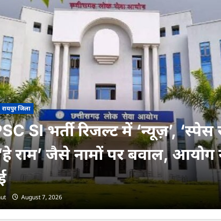
रायपुर जिला
 SI भर्ती रिजल्ट में ‘न्यूज़’, ‘स्पेस 
हे राम’ जैसे नामों पर बवाल, आयोग न
ई
ut
August 7, 2026