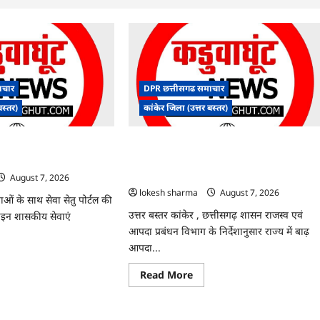
ाचार
DPR छत्तीसगढ समाचार
बस्तर)
कांकेर जिला (उत्तर बस्तर)
सासुर में नवीन आधार केंद्र का
CG : आपदा प्रबंधन संबंधी राज्य स्तरीय मॉक
एक्सरसाइज का वीडियो कान्फ्रेंसिंग के जरिए
कार्यशाला आयोजित
August 7, 2026
lokesh sharma
August 7, 2026
ाओं के साथ सेवा सेतु पोर्टल की
उत्तर बस्तर कांकेर , छत्तीसगढ़ शासन राजस्व एवं
न शासकीय सेवाएं
आपदा प्रबंधन विभाग के निर्देशानुसार राज्य में बाढ़
आपदा...
ad
re
Read
Read More
ut
more
about
CG
:
ायत