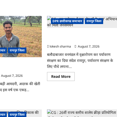
about
CG
ad
:
re
15
ut
अगस्त
को
DPR छत्तीसगढ समाचार
रायपुर जिला
जिले
दा
में
ंधन
आजादी
धी
का
CG : वन महोत्सव में ‘एक पेड़ माँ के नाम’ अभियान
य
जश्न
ीय
को मिला जनसमर्थन
साक्षरता
क
के
सरसाइज
lokesh sharma
August 7, 2026
उल्लास
ाचार
रायपुर जिला
के
यो
बलौदाबाजार वनमंडल में वृक्षारोपण कर पर्यावरण
रूप
्रेंसिंग
में
संरक्षण का दिया संदेश रायपुर, पर्यावरण संरक्षण के
मनाया
दरक की खेती ने बदली किसान
ए
लिए पौधे लगाना...
जाएगा
यशाला
 से कमाया लाखों का मुनाफा
ोजित
August 7, 2026
Read
Read More
more
about
बढ़ी आमदनी, अदरक की खेती
CG
द इस वर्ष एक एकड़...
:
वन
महोत्सव
ad
में
re
‘एक
ut
पेड़
माँ
ाचार
रायपुर जिला
के