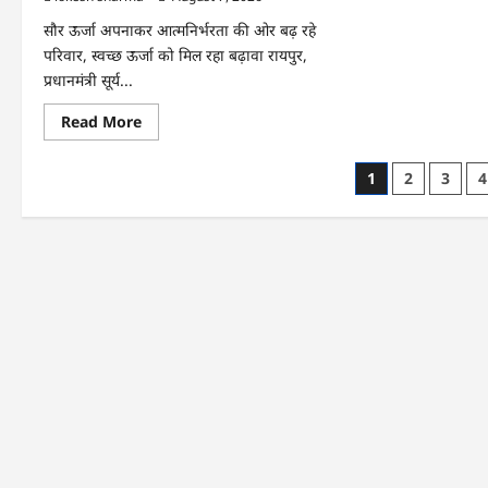
आजीविका
डबरी
सौर ऊर्जा अपनाकर आत्मनिर्भरता की ओर बढ़ रहे
बनी
आर्थिक
परिवार, स्वच्छ ऊर्जा को मिल रहा बढ़ावा रायपुर,
स्वावलंबन
प्रधानमंत्री सूर्य...
का
नया
आधार
Read
Read More
more
about
CG
Posts
1
2
3
4
:
पीएम
pagination
सूर्य
घर
योजना
से
घर-
घर
उजियारा,
बिजली
बिल
में
बचत
से
परिवारों
को
मिल
रहा
आर्थिक
संबल