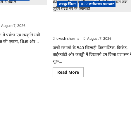
नाम’
रायपुर जिला
DPR छत्तीसगढ समाचार
अभियान
को
ुटता सामाजिक विकास की
रक
मिला
ाजेश अग्रवाल
CG : 26वीं राज्य स्तरीय शालेय क्रीड़ा प्रतियोगिता
जनसमर्थन
ी
की मेजबानी करेगा जीपीएम, 18 से 21 अगस्त तक
August 7, 2026
ी
जुटेंगे प्रदेशभर के खिलाड़ी
ान
 पर्यटन एवं संस्कृति मंत्री
lokesh sharma
August 7, 2026
ाज की एकता, शिक्षा और...
ीर,
पांचों संभागों के 540 खिलाड़ी जिम्नास्टिक, क्रिकेट,
़
ad
ताईक्वांडो और कबड्डी में दिखाएंगे दम जिला प्रशासन न
re
या
ut
शुरू...
ं
ाफा
Read
Read More
ाज
more
about
ुटता
CG
ाजिक
:
ास
26वीं
राज्य
े
स्तरीय
शालेय
ति
क्रीड़ा
प्रतियोगिता
ेश
की
वाल
मेजबानी
करेगा
जीपीएम,