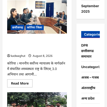
CG
:
September
15
अगस्त
2025
को
जिलेभर
में
आयोजित
छत्तीसगढ़
कोरिया जिला
होगा
‘उल्लास
महा-
Categories
चौपाल
CG : नेशनल लोक अदालत एवं ‘मध्यस्थता राष्ट्र
…
के लिए‘ 3.0 अभियान हेतु न्यायाधीशों की
DPR
समीक्षा बैठक …
छत्तीसगढ
kadwaghut
August 8, 2026
समाचार
कोरिया । माननीय सर्वाेच्च न्यायालय के मार्गदर्शन
Uncategorized
में संचालित श्मध्यस्थता राष्ट्र के लिएश् 3.0
अभियान तथा आगामी...
अजब – गजब
Read
Read More
more
अंतरराष्ट्रीय
about
CG
:
अन्य प्रदेश
नेशनल
लोक
अदालत