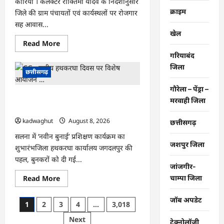
कोरिया । कलेक्टर रोक्तिमा यादव के निर्देशानुसार
एमपी
क्राइम
जिले की ग्राम पंचायतों एवं कार्यस्थलों पर रोजगार
की
अंग्रेजी
सह आवास...
शराब
खेल
जब्त
…
Read
Read More
more
गरियाबंद
about
CG
जिला
:
छत्तीसगढ़
ग्राम
पंचायतों
गौरेला – पेंड्रा –
में
CG : राष्ट्रीय हथकरघा दिवस पर विशेष
रोजगार
मरवाही जिला
सह
आयोजन …
आवास
दिवस
kadwaghut
August 8, 2026
छत्तीसगढ़
आयोजित
…
सलना में ‘नवीन बुनाई’ प्रशिक्षण कार्यक्रम का
जशपुर जिला
शुभारंभजिला हथकरघा कार्यालय जगदलपुर की
पहल, बुनकरों को दी गई...
जांजगीर-
Read
चाम्पा जिला
Read More
more
about
CG
जॉब अपडेट
Posts
1
2
3
4
…
3,018
:
राष्ट्रीय
pagination
Next
हथकरघा
टेक्नोलॉजी