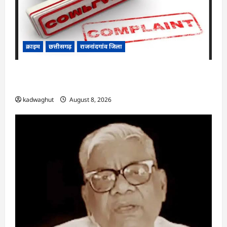
क्राइम
छत्तीसगढ़
राजनांदगांव जिला
Cg.जमीन सीमांकन विवाद में 50 लाख की मांग का
आरोप, SP से शिकायत
kadwaghut
August 8, 2026