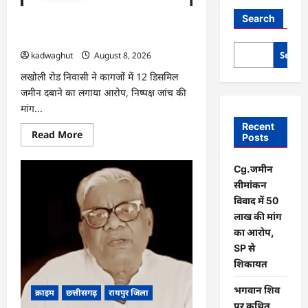
Search
Cg.जमीन सीमांकन विवाद में 50 लाख की मांग
का आरोप, SP से शिकायत
Searc
kadwaghut
August 8, 2026
लखोली रोड निवासी ने कागजों में 12 डिसमिल
जमीन दबाने का लगाया आरोप, निष्पक्ष जांच की
मांग...
Recent
Read
Read More
Posts
more
about
Cg.जमीन
Cg.जमीन
सीमांकन
विवाद
सीमांकन
में
50
विवाद में 50
लाख
लाख की मांग
की
मांग
का आरोप,
का
SP से
आरोप,
SP
शिकायत
से
शिकायत
भगवान शिव
क्राइम
छत्तीसगढ़
रायपुर जिला
पर कथित