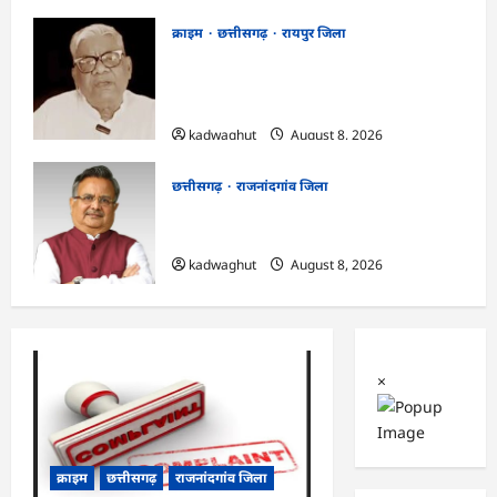
क्राइम
छत्तीसगढ़
रायपुर जिला
भगवान शिव पर कथित आपत्तिजनक टिप्पणी
मामला: छत्तीसगढ़ क्रिश्चियन फोरम के अध्यक्ष
अरुण पन्नालाल की जमानत खारिज
kadwaghut
August 8, 2026
छत्तीसगढ़
राजनांदगांव जिला
Rajnandgaon: विधानसभा अध्यक्ष डॉ. रमन
सिंह 9 एवं 10 अगस्त को जिले के प्रवास पर
kadwaghut
August 8, 2026
×
क्राइम
छत्तीसगढ़
राजनांदगांव जिला