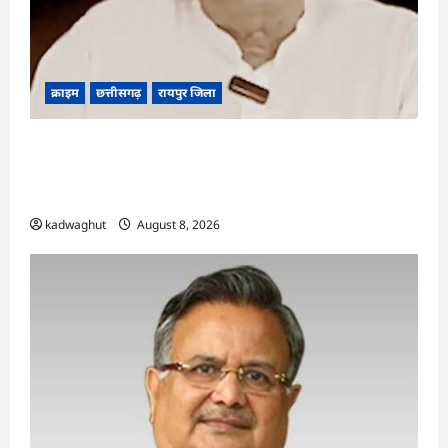
क्राइम
छत्तीसगढ़
रायपुर जिला
भगवान शिव पर कथित आपत्तिजनक टिप्पणी मामला:
छत्तीसगढ़ क्रिश्चियन फोरम के अध्यक्ष अरुण पन्नालाल की
जमानत खारिज
kadwaghut
August 8, 2026