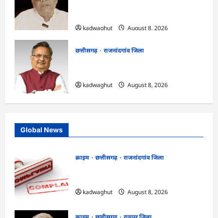
मामला: छत्तीसगढ़ क्रिश्चियन फोरम के अध्यक्ष
अरुण पन्नालाल की जमानत खारिज
kadwaghut
August 8, 2026
छत्तीसगढ़
राजनांदगांव जिला
Rajnandgaon: विधानसभा अध्यक्ष डॉ. रमन
सिंह 9 एवं 10 अगस्त को जिले के प्रवास पर
kadwaghut
August 8, 2026
Global News
क्राइम
छत्तीसगढ़
राजनांदगांव जिला
Cg.जमीन सीमांकन विवाद में 50 लाख की मांग
का आरोप, SP से शिकायत
kadwaghut
August 8, 2026
क्राइम
छत्तीसगढ़
रायपुर जिला