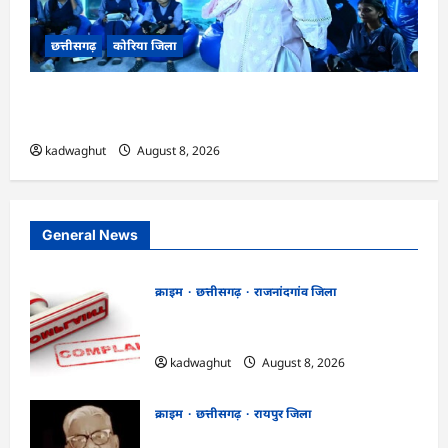
छत्तीसगढ़
कोरिया जिला
CG : अच्छा और बड़ा सोचो, लक्ष्य हासिल करने के लिए
जुनून जरूरी : कलेक्टर …
kadwaghut
August 8, 2026
General News
क्राइम
छत्तीसगढ़
राजनांदगांव जिला
Cg.जमीन सीमांकन विवाद में 50 लाख की मांग
का आरोप, SP से शिकायत
kadwaghut
August 8, 2026
क्राइम
छत्तीसगढ़
रायपुर जिला
भगवान शिव पर कथित आपत्तिजनक टिप्पणी