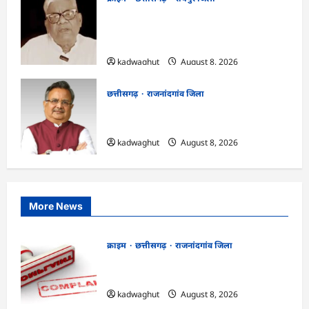
भगवान शिव पर कथित आपत्तिजनक टिप्पणी
मामला: छत्तीसगढ़ क्रिश्चियन फोरम के अध्यक्ष
अरुण पन्नालाल की जमानत खारिज
kadwaghut
August 8, 2026
छत्तीसगढ़
राजनांदगांव जिला
Rajnandgaon: विधानसभा अध्यक्ष डॉ. रमन
सिंह 9 एवं 10 अगस्त को जिले के प्रवास पर
kadwaghut
August 8, 2026
More News
क्राइम
छत्तीसगढ़
राजनांदगांव जिला
Cg.जमीन सीमांकन विवाद में 50 लाख की मांग
का आरोप, SP से शिकायत
kadwaghut
August 8, 2026