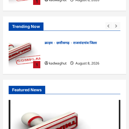
1
Trending Now
क्राइम
छत्तीसगढ़
रायपुर जिला
भगवान शिव पर कथित आपत्तिजनक टिप्पणी
ांग
मामला: छत्तीसगढ़ क्रिश्चियन फोरम के अध्यक्ष
अरुण पन्नालाल की जमानत खारिज
2
kadwaghut
August 8, 2026
Featured News