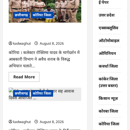
ई पेपर
एवं
‘मध्यस्थता
राष्ट्र
उत्तर प्रदेश
छत्तीसगढ़
कोरिया जिला
के
लिए‘
3.0
अभियान
एक्सक्लूसिव
CG : अवैध शराब पर आबकारी का शिकंजा,
हेतु
न्यायाधीशों
महुआ शराब व एमपी की अंग्रेजी शराब जब्त …
की
ऑटोमोबाइल
kadwaghut
August 8, 2026
समीक्षा
बैठक
…
कोरिया । कलेक्टर रोक्तिमा यादव के मार्गदर्शन में
ओपिनियन
आबकारी विभाग ने अवैध शराब के विरुद्ध
अभियान चलाते...
कवर्धा जिला
Read
Read More
कांकेर जिला
more
about
(उत्तर बस्तर)
CG
:
छत्तीसगढ़
कोरिया जिला
अवैध
किसान न्यूज़
शराब
पर
CG : ग्राम पंचायतों में रोजगार सह आवास
आबकारी
कोरबा जिला
का
दिवस आयोजित …
शिकंजा,
महुआ
kadwaghut
August 8, 2026
कोरिया जिला
शराब
व