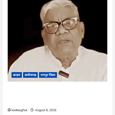
क्राइम
छत्तीसगढ़
रायपुर जिला
भगवान शिव पर कथित आपत्तिजनक टिप्पणी मामला:
छत्तीसगढ़ क्रिश्चियन फोरम के अध्यक्ष अरुण पन्नालाल की
जमानत खारिज
kadwaghut
August 8, 2026