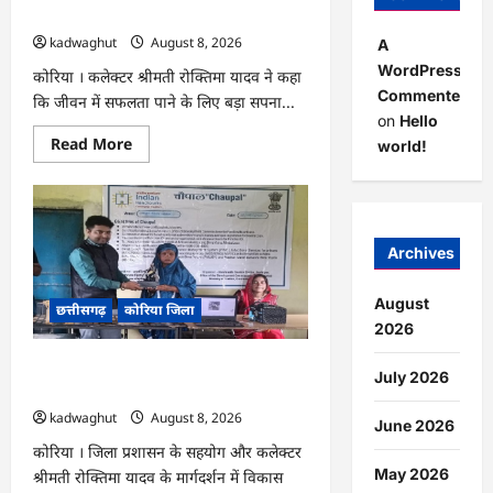
प्रवास
के लिए जुनून जरूरी : कलेक्टर …
पर
kadwaghut
August 8, 2026
A
WordPress
कोरिया । कलेक्टर श्रीमती रोक्तिमा यादव ने कहा
Commenter
कि जीवन में सफलता पाने के लिए बड़ा सपना...
on
Hello
Read
Read More
world!
more
about
CG
:
अच्छा
और
बड़ा
Archives
सोचो,
लक्ष्य
हासिल
August
छत्तीसगढ़
कोरिया जिला
करने
के
2026
लिए
जुनून
CG : कलेक्टर के मार्गदर्शन में छह गांवों तक
जरूरी
July 2026
:
पहुंची हस्तशिल्प विकास योजनाएं …
कलेक्टर
kadwaghut
August 8, 2026
…
June 2026
कोरिया । जिला प्रशासन के सहयोग और कलेक्टर
May 2026
श्रीमती रोक्तिमा यादव के मार्गदर्शन में विकास