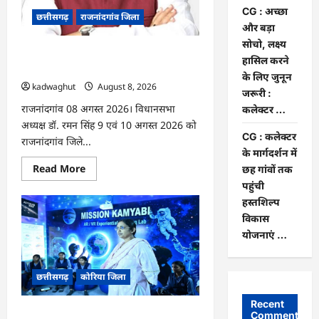
की
जमानत
CG : अच्छा
छत्तीसगढ़
राजनांदगांव जिला
खारिज
और बड़ा
सोचो, लक्ष्य
Rajnandgaon: विधानसभा अध्यक्ष डॉ. रमन
हासिल करने
सिंह 9 एवं 10 अगस्त को जिले के प्रवास पर
के लिए जुनून
kadwaghut
August 8, 2026
जरूरी :
राजनांदगांव 08 अगस्त 2026। विधानसभा
कलेक्टर …
अध्यक्ष डॉ. रमन सिंह 9 एवं 10 अगस्त 2026 को
CG : कलेक्टर
राजनांदगांव जिले...
के मार्गदर्शन में
Read
Read More
छह गांवों तक
more
पहुंची
about
Rajnandgaon:
हस्तशिल्प
विधानसभा
अध्यक्ष
विकास
डॉ.
योजनाएं …
रमन
सिंह
9
एवं
छत्तीसगढ़
कोरिया जिला
10
अगस्त
को
Recent
जिले
CG : अच्छा और बड़ा सोचो, लक्ष्य हासिल करने
Comments
के