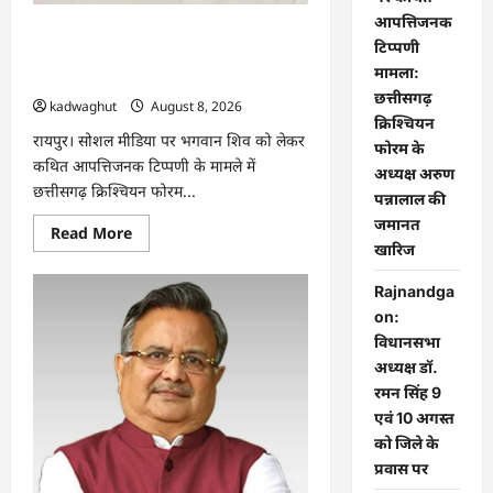
आपत्तिजनक
भगवान शिव पर कथित आपत्तिजनक टिप्पणी
टिप्पणी
मामला: छत्तीसगढ़ क्रिश्चियन फोरम के अध्यक्ष
मामला:
अरुण पन्नालाल की जमानत खारिज
छत्तीसगढ़
kadwaghut
August 8, 2026
क्रिश्चियन
रायपुर। सोशल मीडिया पर भगवान शिव को लेकर
फोरम के
कथित आपत्तिजनक टिप्पणी के मामले में
अध्यक्ष अरुण
छत्तीसगढ़ क्रिश्चियन फोरम...
पन्नालाल की
जमानत
Read
Read More
more
खारिज
about
भगवान
Rajnandga
शिव
पर
on:
कथित
आपत्तिजनक
विधानसभा
टिप्पणी
अध्यक्ष डॉ.
मामला:
छत्तीसगढ़
रमन सिंह 9
क्रिश्चियन
फोरम
एवं 10 अगस्त
के
को जिले के
अध्यक्ष
अरुण
प्रवास पर
पन्नालाल