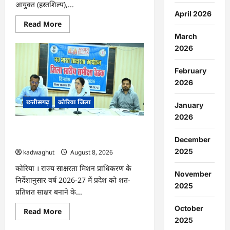
आयुक्त (हस्तशिल्प),...
April 2026
Read
Read More
more
March
about
CG
2026
:
कलेक्टर
के
February
मार्गदर्शन
में
2026
छह
गांवों
छत्तीसगढ़
कोरिया जिला
तक
January
पहुंची
हस्तशिल्प
2026
विकास
CG : 15 अगस्त को जिलेभर में आयोजित होगा
योजनाएं
…
‘उल्लास महा-चौपाल …
December
2025
kadwaghut
August 8, 2026
कोरिया । राज्य साक्षरता मिशन प्राधिकरण के
November
निर्देशानुसार वर्ष 2026-27 में प्रदेश को शत-
2025
प्रतिशत साक्षर बनाने के...
October
Read
Read More
more
2025
about