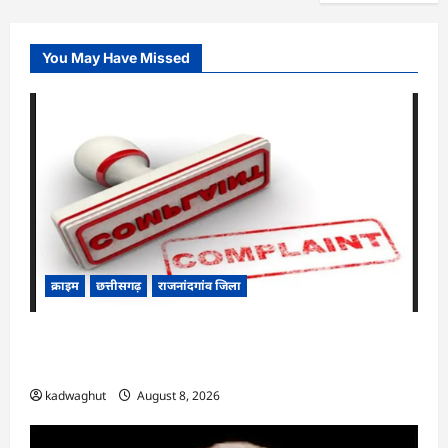
You May Have Missed
क्राइम
छत्तीसगढ़
राजनांदगांव जिला
Cg.जमीन सीमांकन विवाद में 50 लाख की मांग का
आरोप, SP से शिकायत
kadwaghut
August 8, 2026