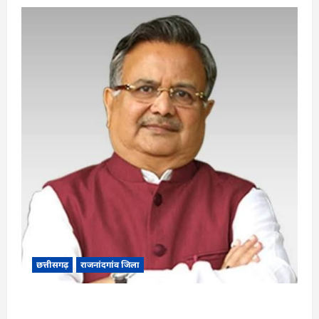
छत्तीसगढ़
राजनांदगांव जिला
Rajnandgaon: विधानसभा अध्यक्ष डॉ. रमन सिंह 9 एवं