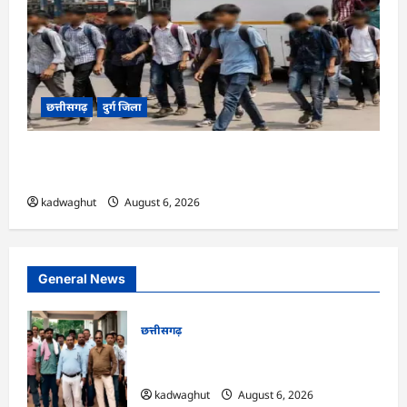
छत्तीसगढ़
दुर्ग जिला
CG : 16 बाल श्रमिकों का सुरक्षित रेस्क्यू, संदिग्ध ठेकेदार
गिरफ्तार …
kadwaghut
August 6, 2026
General News
छत्तीसगढ़
CG : गुस्से में मुरिया समाज, आम दरबार शब्द
हटाने की मांग …
kadwaghut
August 6, 2026