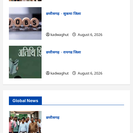
छत्तीसगढ़
सुकमा जिला
CG : आज 50 पदों पर भर्ती के लिए लग रहा
रोजगार मेला …
kadwaghut
August 6, 2026
छत्तीसगढ़
रायगढ जिला
CG : अतिथि शिक्षकों के लिए 12 अगस्त को
वॉक-इन-इंटरव्यू …
kadwaghut
August 6, 2026
Global News
छत्तीसगढ़
CG : गुस्से में मुरिया समाज, आम दरबार शब्द
हटाने की मांग …