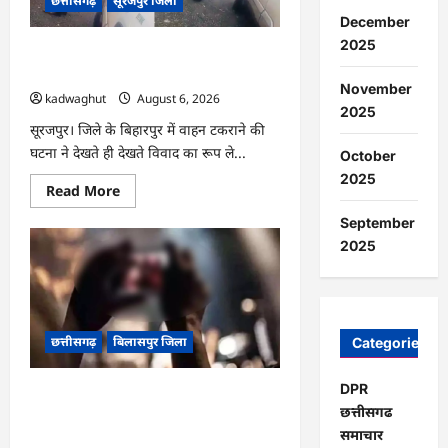
छत्तीसगढ़
सूरजपुर जिला
का
ट्रांसफर
December
…
2025
CG : तहसीलदार और ग्रामीण के बीच जमकर
विवाद, अभद्र व्यवहार का आरोप …
November
kadwaghut
August 6, 2026
2025
सूरजपुर। जिले के बिहारपुर में वाहन टकराने की
घटना ने देखते ही देखते विवाद का रूप ले...
October
2025
Read
Read More
more
about
September
CG
:
2025
तहसीलदार
और
ग्रामीण
के
बीच
जमकर
छत्तीसगढ़
बिलासपुर जिला
विवाद,
Categories
अभद्र
व्यवहार
का
DPR
CG : बच्ची की आड़ में परिवार को किया
आरोप
छत्तीसगढ
…
ब्लैकमेल, 15 लाख वसूलने वाले 9 आरोपी
समाचार
गिरफ्तार …