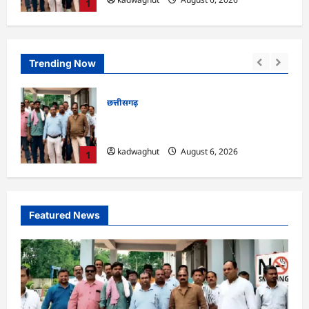
1
Trending Now
छत्तीसगढ़
सुकमा जिला
्द
CG : आज 50 पदों पर भर्ती के लिए लग रहा
रोजगार मेला …
kadwaghut
August 6, 2026
2
Featured News