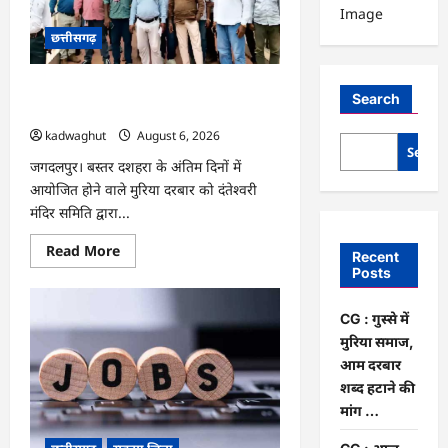
छत्तीसगढ़
CG : गुस्से में मुरिया समाज, आम दरबार शब्द
Search
हटाने की मांग …
kadwaghut
August 6, 2026
Searc
जगदलपुर। बस्तर दशहरा के अंतिम दिनों में
आयोजित होने वाले मुरिया दरबार को दंतेश्वरी
मंदिर समिति द्वारा...
Read
Read More
Recent
more
Posts
about
CG
:
गुस्से
CG : गुस्से में
में
मुरिया समाज,
मुरिया
समाज,
आम दरबार
आम
शब्द हटाने की
दरबार
शब्द
मांग …
हटाने
की
मांग