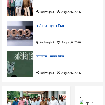
CG : गुस्से में मुरिया समाज, आम दरबार शब्द
हटाने की मांग …
kadwaghut
August 6, 2026
छत्तीसगढ़
सुकमा जिला
CG : आज 50 पदों पर भर्ती के लिए लग रहा
रोजगार मेला …
kadwaghut
August 6, 2026
छत्तीसगढ़
रायगढ जिला
CG : अतिथि शिक्षकों के लिए 12 अगस्त को
वॉक-इन-इंटरव्यू …
kadwaghut
August 6, 2026
×