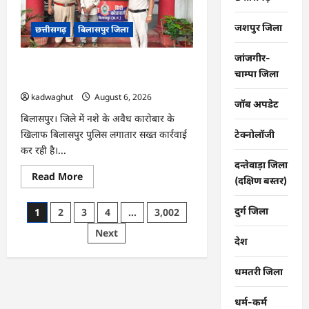
पर
मुस्कान
लाने
जशपुर जिला
छत्तीसगढ़
बिलासपुर जिला
वाली
नर्स
रिटायर,
जांजगीर-
CG : बिलासपुर पुलिस का नशे पर बड़ा प्रहार,
भावुक
चाम्पा जिला
हुए
तीन आरोपी गिरफ्तार …
स्टाफ
…
kadwaghut
August 6, 2026
जॉब अपडेट
बिलासपुर। जिले में नशे के अवैध कारोबार के
खिलाफ बिलासपुर पुलिस लगातार सख्त कार्रवाई
टेक्नोलॉजी
कर रही है।...
दन्तेवाड़ा जिला
Read
Read More
(दक्षिण बस्तर)
more
about
CG
Posts
दुर्ग जिला
1
2
3
4
…
3,002
:
बिलासपुर
pagination
Next
पुलिस
देश
का
नशे
पर
धमतरी जिला
बड़ा
प्रहार,
तीन
आरोपी
धर्म-कर्म