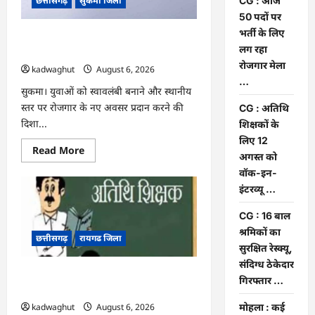
छत्तीसगढ़
सुकमा जिला
CG : आज
…
50 पदों पर
भर्ती के लिए
CG : आज 50 पदों पर भर्ती के लिए लग रहा
लग रहा
रोजगार मेला …
रोजगार मेला
kadwaghut
August 6, 2026
…
सुकमा। युवाओं को स्वावलंबी बनाने और स्थानीय
स्तर पर रोजगार के नए अवसर प्रदान करने की
CG : अतिथि
दिशा...
शिक्षकों के
लिए 12
Read
Read More
अगस्त को
more
about
वॉक-इन-
CG
:
इंटरव्यू …
आज
50
CG : 16 बाल
पदों
पर
श्रमिकों का
भर्ती
छत्तीसगढ़
रायगढ जिला
के
सुरक्षित रेस्क्यू,
लिए
संदिग्ध ठेकेदार
लग
CG : अतिथि शिक्षकों के लिए 12 अगस्त को
रहा
गिरफ्तार …
रोजगार
वॉक-इन-इंटरव्यू …
मेला
…
kadwaghut
August 6, 2026
मोहला : कई