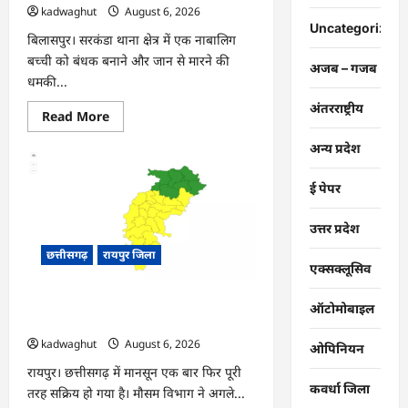
kadwaghut
August 6, 2026
Uncategorized
बिलासपुर। सरकंडा थाना क्षेत्र में एक नाबालिग
बच्ची को बंधक बनाने और जान से मारने की
अजब – गजब
धमकी...
अंतरराष्ट्रीय
Read
Read More
more
about
अन्य प्रदेश
CG
:
बच्ची
ई पेपर
की
आड़
में
उत्तर प्रदेश
परिवार
को
छत्तीसगढ़
रायपुर जिला
किया
ब्लैकमेल,
एक्सक्लूसिव
15
लाख
CG : अगले 3 दिन भारी बारिश होने का अलर्ट
वसूलने
ऑटोमोबाइल
वाले
…
9
kadwaghut
August 6, 2026
आरोपी
ओपिनियन
गिरफ्तार
…
रायपुर। छत्तीसगढ़ में मानसून एक बार फिर पूरी
कवर्धा जिला
तरह सक्रिय हो गया है। मौसम विभाग ने अगले...