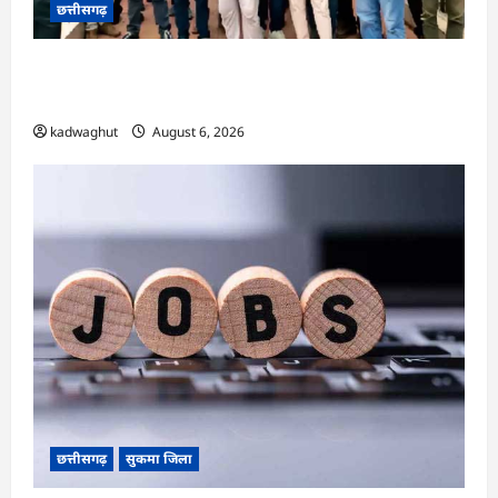
छत्तीसगढ़
CG : गुस्से में मुरिया समाज, आम दरबार शब्द हटाने की
मांग …
kadwaghut
August 6, 2026
छत्तीसगढ़
सुकमा जिला