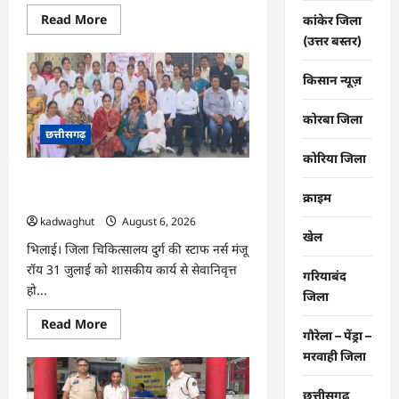
Read
Read More
कांकेर जिला
more
(उत्तर बस्तर)
about
CG
:
अगले
किसान न्यूज़
3
दिन
भारी
कोरबा जिला
बारिश
छत्तीसगढ़
होने
का
कोरिया जिला
अलर्ट
…
CG : हजारों चेहरों पर मुस्कान लाने वाली नर्स
क्राइम
रिटायर, भावुक हुए स्टाफ …
kadwaghut
August 6, 2026
खेल
भिलाई। जिला चिकित्सालय दुर्ग की स्टाफ नर्स मंजू
रॉय 31 जुलाई को शासकीय कार्य से सेवानिवृत्त
गरियाबंद
हो...
जिला
Read
Read More
more
गौरेला – पेंड्रा –
about
मरवाही जिला
CG
:
हजारों
छत्तीसगढ़
चेहरों