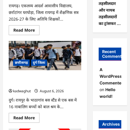
तहसीलदार
रायगढ़। एकलव्य आदर्श आवासीय विद्यालय,
और नायब
छर्राटांगर घरघोड़ा, जिला रायगढ़ में शैक्षणिक सत्र
तहसीलदारों
2026-27 के लिए अतिथि शिक्षकों...
का ट्रांसफर …
Read
Read More
more
about
CG
:
अतिथि
Recent
शिक्षकों
Comments
के
लिए
छत्तीसगढ़
दुर्ग जिला
12
A
अगस्त
को
WordPress
CG : 16 बाल श्रमिकों का सुरक्षित रेस्क्यू,
वॉक-
इन-
Commenter
संदिग्ध ठेकेदार गिरफ्तार …
इंटरव्यू
on
Hello
…
kadwaghut
August 6, 2026
world!
दुर्ग। रायपुर के भाठागांव बस स्टैंड से एक बस में
16 नाबालिग बच्चों को बाल श्रम के...
Read
Read More
more
Archives
about
CG