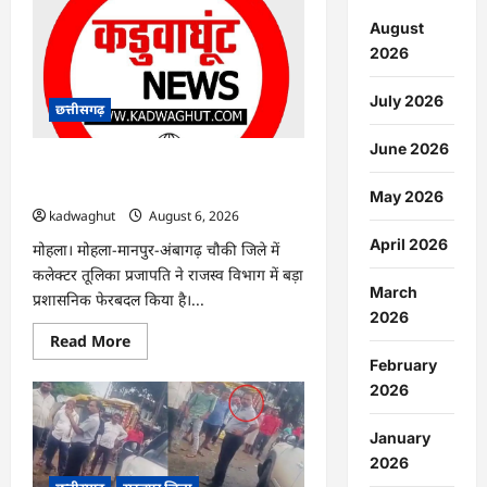
:
16
August
बाल
2026
श्रमिकों
का
सुरक्षित
July 2026
रेस्क्यू,
छत्तीसगढ़
संदिग्ध
ठेकेदार
June 2026
गिरफ्तार
…
मोहला : कई तहसीलदार और नायब
तहसीलदारों का ट्रांसफर …
May 2026
kadwaghut
August 6, 2026
April 2026
मोहला। मोहला-मानपुर-अंबागढ़ चौकी जिले में
कलेक्टर तूलिका प्रजापति ने राजस्व विभाग में बड़ा
March
प्रशासनिक फेरबदल किया है।...
2026
Read
Read More
more
February
about
मोहला
2026
:
कई
तहसीलदार
January
और
नायब
2026
तहसीलदारों