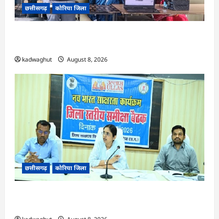
छत्तीसगढ़
कोरिया जिला
CG : कलेक्टर के मार्गदर्शन में छह गांवों तक पहुंची
हस्तशिल्प विकास योजनाएं …
kadwaghut
August 8, 2026
छत्तीसगढ़
कोरिया जिला
CG : 15 अगस्त को जिलेभर में आयोजित होगा ‘उल्लास
महा-चौपाल …