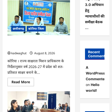
CG
:
3.0 अभियान
कलेक्टर
हेतु
के
मार्गदर्शन
न्यायाधीशों की
में
छह
समीक्षा बैठक
गांवों
…
छत्तीसगढ़
कोरिया जिला
तक
पहुंची
हस्तशिल्प
विकास
CG : 15 अगस्त को जिलेभर में आयोजित होगा
योजनाएं
…
‘उल्लास महा-चौपाल …
Recent
kadwaghut
August 8, 2026
Comments
कोरिया । राज्य साक्षरता मिशन प्राधिकरण के
निर्देशानुसार वर्ष 2026-27 में प्रदेश को शत-
A
प्रतिशत साक्षर बनाने के...
WordPress
Commenter
Read
Read More
on
Hello
more
about
world!
CG
:
15
अगस्त
को
जिलेभर