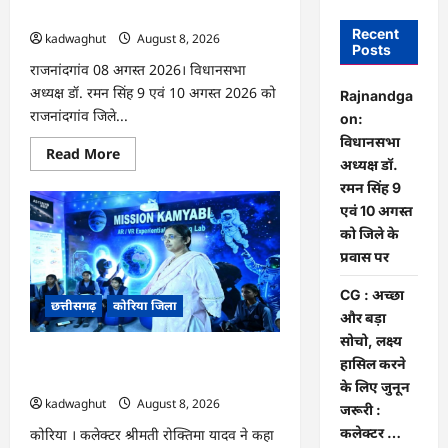
सिंह 9 एवं 10 अगस्त को जिले के प्रवास पर
Recent
kadwaghut
August 8, 2026
Posts
राजनांदगांव 08 अगस्त 2026। विधानसभा
अध्यक्ष डॉ. रमन सिंह 9 एवं 10 अगस्त 2026 को
Rajnandga
राजनांदगांव जिले...
on:
विधानसभा
Read
Read More
अध्यक्ष डॉ.
more
about
रमन सिंह 9
Rajnandgaon:
विधानसभा
एवं 10 अगस्त
अध्यक्ष
को जिले के
डॉ.
रमन
प्रवास पर
सिंह
9
एवं
CG : अच्छा
छत्तीसगढ़
कोरिया जिला
10
और बड़ा
अगस्त
को
सोचो, लक्ष्य
जिले
CG : अच्छा और बड़ा सोचो, लक्ष्य हासिल करने
के
हासिल करने
प्रवास
के लिए जुनून जरूरी : कलेक्टर …
के लिए जुनून
पर
kadwaghut
August 8, 2026
जरूरी :
कलेक्टर …
कोरिया । कलेक्टर श्रीमती रोक्तिमा यादव ने कहा