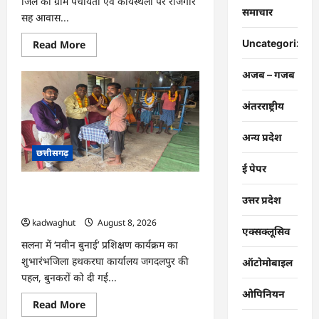
जिले की ग्राम पंचायतों एवं कार्यस्थलों पर रोजगार
समाचार
सह आवास...
Read
Uncategorized
Read More
more
about
CG
अजब – गजब
:
ग्राम
पंचायतों
अंतरराष्ट्रीय
में
रोजगार
सह
अन्य प्रदेश
आवास
छत्तीसगढ़
दिवस
आयोजित
ई पेपर
…
CG : राष्ट्रीय हथकरघा दिवस पर विशेष
उत्तर प्रदेश
आयोजन …
kadwaghut
August 8, 2026
एक्सक्लूसिव
सलना में ‘नवीन बुनाई’ प्रशिक्षण कार्यक्रम का
शुभारंभजिला हथकरघा कार्यालय जगदलपुर की
ऑटोमोबाइल
पहल, बुनकरों को दी गई...
ओपिनियन
Read
Read More
more