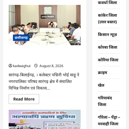
about
कवर्धा जिला
CG
:
राष्ट्रीय
कांकेर जिला
हथकरघा
दिवस
(उत्तर बस्तर)
पर
विशेष
आयोजन
किसान न्यूज़
छत्तीसगढ़
…
कोरबा जिला
CG : सारंगढ़ नगरपालिका के विकास कार्यों का
कलेक्टर ने की समीक्षा …
कोरिया जिला
kadwaghut
August 8, 2026
क्राइम
सारंगढ़-बिलाईगढ़, । कलेक्टर पद्मिनी भोई साहू ने
नगरपालिका परिषद सारंगढ़ क्षेत्र में संचालित
खेल
विभिन्न निर्माण एवं विकास...
गरियाबंद
Read
Read More
more
जिला
about
CG
:
गौरेला – पेंड्रा –
सारंगढ़
नगरपालिका
मरवाही जिला
के