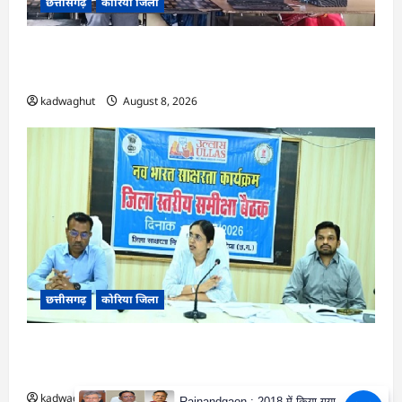
छत्तीसगढ़
कोरिया जिला
CG : कलेक्टर के मार्गदर्शन में छह गांवों तक पहुंची
हस्तशिल्प विकास योजनाएं …
kadwaghut
August 8, 2026
छत्तीसगढ़
कोरिया जिला
CG : 15 अगस्त को जिलेभर में आयोजित होगा ‘उल्लास
महा-चौपाल …
kadwaghut
August 8, 2026
Rajnandgaon : 2018 में किया गया