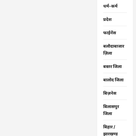
अल्पावधि
धर्म-कर्म
ऋण
…
प्रदेश
फाईनेंस
बलौदाबाजार
ज़िला
बस्तर जिला
बालोद जिला
बिज़नेस
बिलासपुर
जिला
बिहार /
झारखण्ड