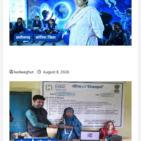
छत्तीसगढ़
कोरिया जिला
CG : अच्छा और बड़ा सोचो, लक्ष्य हासिल करने के लिए
जुनून जरूरी : कलेक्टर …
kadwaghut
August 8, 2026