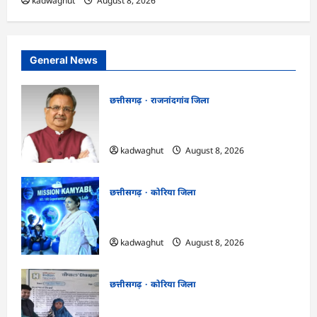
kadwaghut
August 8, 2026
General News
छत्तीसगढ़
राजनांदगांव जिला
Rajnandgaon: विधानसभा अध्यक्ष डॉ. रमन
सिंह 9 एवं 10 अगस्त को जिले के प्रवास पर
kadwaghut
August 8, 2026
छत्तीसगढ़
कोरिया जिला
CG : अच्छा और बड़ा सोचो, लक्ष्य हासिल करने के
लिए जुनून जरूरी : कलेक्टर …
kadwaghut
August 8, 2026
छत्तीसगढ़
कोरिया जिला
CG : कलेक्टर के मार्गदर्शन में छह गांवों तक
पहुंची हस्तशिल्प विकास योजनाएं …