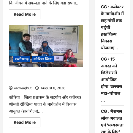
कि जीवन में सफलता पाने के लिए बड़ा सपना...
CG : कलेक्टर
Read
के मार्गदर्शन में
Read More
more
छह गांवों तक
about
CG
पहुंची
:
हस्तशिल्प
अच्छा
और
विकास
बड़ा
सोचो,
योजनाएं …
लक्ष्य
हासिल
छत्तीसगढ़
कोरिया जिला
CG : 15
करने
के
अगस्त को
लिए
जुनून
जिलेभर में
CG : कलेक्टर के मार्गदर्शन में छह गांवों तक
जरूरी
आयोजित
:
पहुंची हस्तशिल्प विकास योजनाएं …
कलेक्टर
होगा ‘उल्लास
kadwaghut
August 8, 2026
…
महा-चौपाल
कोरिया । जिला प्रशासन के सहयोग और कलेक्टर
…
श्रीमती रोक्तिमा यादव के मार्गदर्शन में विकास
आयुक्त (हस्तशिल्प),...
CG : नेशनल
लोक अदालत
Read
Read More
एवं ‘मध्यस्थता
more
about
राष्ट्र के लिए‘