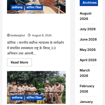
में
Archives
आयोजित
छत्तीसगढ़
कोरिया जिला
होगा
‘उल्लास
August
महा-
चौपाल
2026
CG : नेशनल लोक अदालत एवं ‘मध्यस्थता राष्ट्र
…
के लिए‘ 3.0 अभियान हेतु न्यायाधीशों की
July 2026
समीक्षा बैठक …
kadwaghut
August 8, 2026
June 2026
कोरिया । माननीय सर्वाेच्च न्यायालय के मार्गदर्शन
में संचालित श्मध्यस्थता राष्ट्र के लिएश् 3.0
May 2026
अभियान तथा आगामी...
April 2026
Read
Read More
more
about
March
CG
:
2026
नेशनल
लोक
अदालत
February
एवं
2026
‘मध्यस्थता
राष्ट्र
छत्तीसगढ़
कोरिया जिला
के
लिए‘
January
3.0