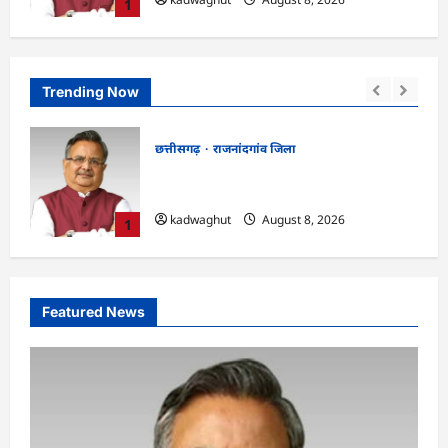
1
Trending Now
छत्तीसगढ़
कोरिया जिला
रमन
CG : अच्छा और बड़ा सोचो, लक्ष्य हासिल करने के
लिए जुनून जरूरी : कलेक्टर …
kadwaghut
August 8, 2026
2
Featured News