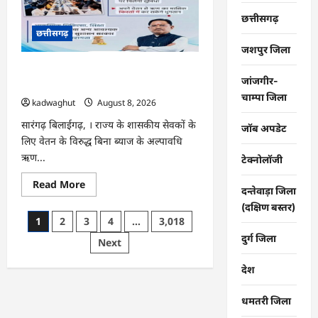
विकास
कार्यों
छत्तीसगढ़
का
छत्तीसगढ़
कलेक्टर
ने
जशपुर जिला
की
समीक्षा
CG : वेतन के आधार पर सरकारीकर्मियों को
…
जांजगीर-
मिलेगा बिना ब्याज अल्पावधि ऋण …
चाम्पा जिला
kadwaghut
August 8, 2026
सारंगढ़ बिलाईगढ़, । राज्य के शासकीय सेवकों के
जॉब अपडेट
लिए वेतन के विरुद्ध बिना ब्याज के अल्पावधि
ऋण...
टेक्नोलॉजी
Read
Read More
दन्तेवाड़ा जिला
more
about
(दक्षिण बस्तर)
CG
Posts
1
2
3
4
…
3,018
:
वेतन
दुर्ग जिला
pagination
Next
के
आधार
पर
देश
सरकारीकर्मियों
को
मिलेगा
धमतरी जिला
बिना
ब्याज