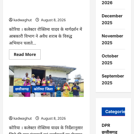
2026
अभियान
CG : अवैध शराब पर आबकारी का शिकंजा,
हेतु
न्यायाधीशों
महुआ शराब व एमपी की अंग्रेजी शराब जब्त …
December
की
kadwaghut
August 8, 2026
समीक्षा
2025
बैठक
…
कोरिया । कलेक्टर रोक्तिमा यादव के मार्गदर्शन में
November
आबकारी विभाग ने अवैध शराब के विरुद्ध
2025
अभियान चलाते...
Read
Read More
October
more
about
2025
CG
:
अवैध
September
शराब
2025
पर
आबकारी
छत्तीसगढ़
कोरिया जिला
का
शिकंजा,
महुआ
शराब
CG : ग्राम पंचायतों में रोजगार सह आवास
व
दिवस आयोजित …
Categories
एमपी
की
kadwaghut
August 8, 2026
अंग्रेजी
शराब
DPR
कोरिया । कलेक्टर रोक्तिमा यादव के निर्देशानुसार
जब्त
छत्तीसगढ
…