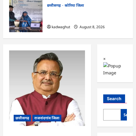
छत्तीसगढ़
कोरिया जिला
CG : कलेक्टर के मार्गदर्शन में छह गांवों तक
पहुंची हस्तशिल्प विकास योजनाएं …
kadwaghut
August 8, 2026
×
Search
Searc
छत्तीसगढ़
राजनांदगांव जिला
Rajnandgaon: विधानसभा अध्यक्ष डॉ. रमन