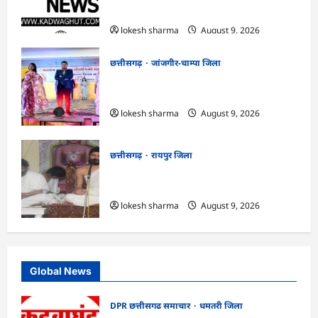
गया
lokesh sharma
August 9, 2026
छत्तीसगढ़
जांजगीर-चाम्पा जिला
CG : राष्ट्रीय हाथकरघा दिवस पर विविध कार्यक्रमों
का आयोजन…
lokesh sharma
August 9, 2026
छत्तीसगढ़
रायपुर जिला
CG : ज्ञान से जुड़ेगा मन, तभी सद्मार्ग का होगा
ध्यान : मुनि संवेगरत्न सागर…
lokesh sharma
August 9, 2026
Global News
DPR छत्तीसगढ समाचार
धमतरी जिला