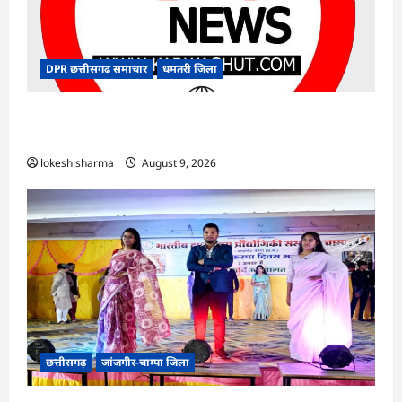
DPR छत्तीसगढ समाचार
धमतरी जिला
CG : गंगरेल वन क्षेत्र में घायल भारतीय अजगर का रेस्क्यू,
उपचार के बाद जंगल सफारी रायपुर भेजा गया
lokesh sharma
August 9, 2026
छत्तीसगढ़
जांजगीर-चाम्पा जिला