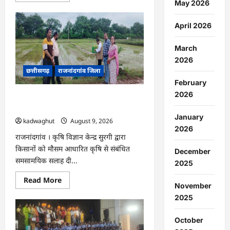
May 2026
about
राजनांदगांव
:
April 2026
राजनांदगांव
मेडिकल
कॉलेज
March
में
जटिल
2026
गर्भाशय
छत्तीसगढ़
राजनांदगांव जिला
ट्यूमर
की
February
सफल
सर्जरी…
2026
राजनांदगांव : कृषि विज्ञान केन्द्र सुरगी की
मौसम आधारित विशेष सलाह…
January
kadwaghut
August 9, 2026
2026
राजनांदगांव । कृषि विज्ञान केन्द्र सुरगी द्वारा
किसानों को मौसम आधारित कृषि से संबंधित
December
समसामयिक सलाह दी...
2025
Read
Read More
November
more
about
2025
राजनांदगांव
:
कृषि
October
विज्ञान
केन्द्र