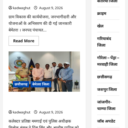
कार्यों
कोरिया जिला
सरपंचों का एक दिवसीय प्रशिक्षण संपन्न…
की
kadwaghut
August 9, 2026
गहन
समीक्षा
क्राइम
की…
ग्राम विकास की कार्ययोजना, जनभागीदारी और
योजनाओं के अभिसरण की दी गई जानकारी
खेल
बेमेतरा । जनपद पंचायत...
गरियाबंद
Read
Read More
more
जिला
about
CG
:
गौरेला – पेंड्रा –
विकसित
मरवाही जिला
भारत
जी
रामजी
योजना
छत्तीसगढ़
:
छत्तीसगढ़
बेमेतरा जिला
सरपंचों
का
जशपुर जिला
एक
दिवसीय
CG : राष्ट्रीय स्तर पर बेमेतरा का गौरव बढ़ाने
प्रशिक्षण
जांजगीर-
संपन्न…
वाले उत्कृष्ट खिलाड़ियों का सम्मान…
चाम्पा जिला
kadwaghut
August 9, 2026
कलेक्टर प्रतिष्ठा ममगाईं एवं पुलिस अधीक्षक
जॉब अपडेट
त्रिलोक बंसल ने प्रिंस सिंह और आशीष पाटिल को