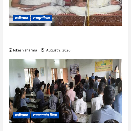
छत्तीसगढ़
रायपुर जिला
CG : ज्ञान से जुड़ेगा मन, तभी सद्मार्ग का होगा ध्यान : मुनि
संवेगरत्न सागर…
lokesh sharma
August 9, 2026
छत्तीसगढ़
राजनांदगांव जिला