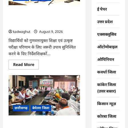
पर
तैनात
ई पेपर
वीर
CG : कलेक्टर ने प्राचार्यों एवं शिक्षकों की बैठक
जवानों
को
लेकर शिक्षा गुणवत्ता के कार्यों की गहन समीक्षा
उत्तर प्रदेश
भेजी
की…
गयी
28000
kadwaghut
August 9, 2026
राखियां…
एक्सक्लूसिव
विद्यार्थियों को गुणवत्तायुक्त शिक्षा एवं उत्कृष्ट
ऑटोमोबाइल
परीक्षा परिणाम के लिए जरूरी उपाय सुनिश्चित
करने के दिए निर्देशशिक्षकों...
ओपिनियन
Read
Read More
more
कवर्धा जिला
about
CG
:
कलेक्टर
कांकेर जिला
ने
(उत्तर बस्तर)
प्राचार्यों
एवं
शिक्षकों
किसान न्यूज़
की
छत्तीसगढ़
बेमेतरा जिला
बैठक
लेकर
शिक्षा
कोरबा जिला
गुणवत्ता
CG : विकसित भारत जी रामजी योजना :
के