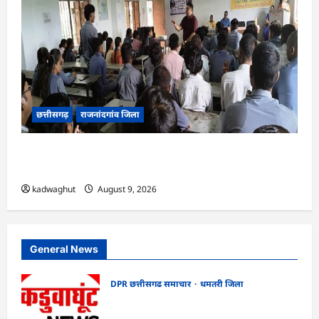
छत्तीसगढ़
राजनांदगांव जिला
राजनांदगांव : आईटीआई टेड़ेसरा में नव कौशल पथ नई
राह नया हुनर कार्यक्रम का हुआ आयोजन…
kadwaghut
August 9, 2026
General News
DPR छत्तीसगढ समाचार
धमतरी जिला
CG : गंगरेल वन क्षेत्र में घायल भारतीय अजगर का
रेस्क्यू, उपचार के बाद जंगल सफारी रायपुर भेजा