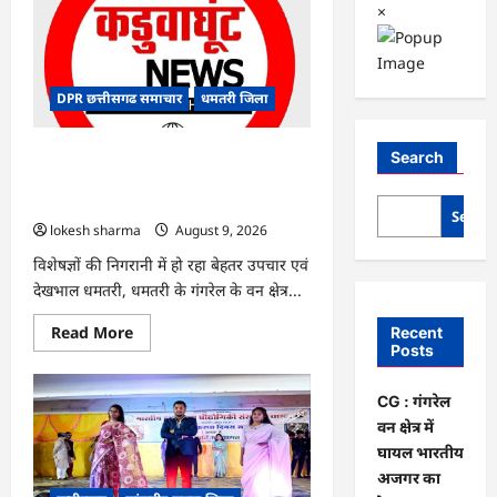
×
DPR छत्तीसगढ समाचार
धमतरी जिला
CG : गंगरेल वन क्षेत्र में घायल भारतीय अजगर
Search
का रेस्क्यू, उपचार के बाद जंगल सफारी रायपुर
भेजा गया
Searc
lokesh sharma
August 9, 2026
विशेषज्ञों की निगरानी में हो रहा बेहतर उपचार एवं
देखभाल धमतरी, धमतरी के गंगरेल के वन क्षेत्र...
Read
Read More
Recent
more
Posts
about
CG
:
CG : गंगरेल
गंगरेल
वन
वन क्षेत्र में
क्षेत्र
घायल भारतीय
में
घायल
अजगर का
भारतीय