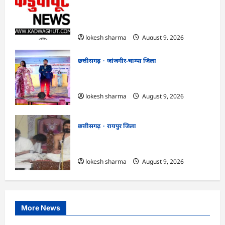
CG : गंगरेल वन क्षेत्र में घायल भारतीय अजगर का
रेस्क्यू, उपचार के बाद जंगल सफारी रायपुर भेजा
गया
lokesh sharma
August 9, 2026
छत्तीसगढ़
जांजगीर-चाम्पा जिला
CG : राष्ट्रीय हाथकरघा दिवस पर विविध कार्यक्रमों
का आयोजन…
lokesh sharma
August 9, 2026
छत्तीसगढ़
रायपुर जिला
CG : ज्ञान से जुड़ेगा मन, तभी सद्मार्ग का होगा
ध्यान : मुनि संवेगरत्न सागर…
lokesh sharma
August 9, 2026
More News