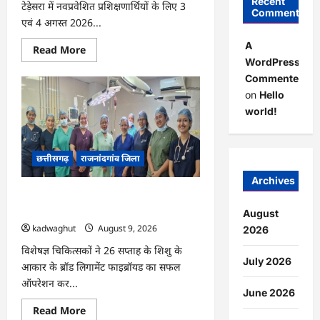
Recent
टेड़ेसरा में नवप्रवेशित प्रशिक्षणार्थियों के लिए 3
Comments
एवं 4 अगस्त 2026...
A
Read
Read More
more
WordPress
about
Commenter
राजनांदगांव
:
on
Hello
आईटीआई
टेड़ेसरा
world!
में
नव
कौशल
पथ
छत्तीसगढ़
राजनांदगांव जिला
नई
राह
नया
Archives
हुनर
राजनांदगांव : राजनांदगांव मेडिकल कॉलेज में
कार्यक्रम
का
जटिल गर्भाशय ट्यूमर की सफल सर्जरी…
August
हुआ
kadwaghut
August 9, 2026
आयोजन…
2026
विशेषज्ञ चिकित्सकों ने 26 सप्ताह के शिशु के
July 2026
आकार के ब्रॉड लिगामेंट फाइब्रॉयड का सफल
ऑपरेशन कर...
June 2026
Read
Read More
more