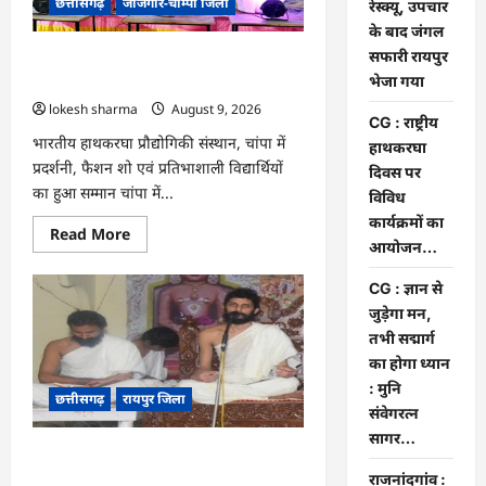
छत्तीसगढ़
जांजगीर-चाम्पा जिला
अजगर
रेस्क्यू, उपचार
का
के बाद जंगल
रेस्क्यू,
उपचार
सफारी रायपुर
CG : राष्ट्रीय हाथकरघा दिवस पर विविध
के
बाद
भेजा गया
कार्यक्रमों का आयोजन…
जंगल
lokesh sharma
August 9, 2026
सफारी
CG : राष्ट्रीय
रायपुर
भेजा
भारतीय हाथकरघा प्रौद्योगिकी संस्थान, चांपा में
हाथकरघा
गया
प्रदर्शनी, फैशन शो एवं प्रतिभाशाली विद्यार्थियों
दिवस पर
का हुआ सम्मान चांपा में...
विविध
कार्यक्रमों का
Read
Read More
आयोजन…
more
about
CG
CG : ज्ञान से
:
राष्ट्रीय
जुड़ेगा मन,
हाथकरघा
तभी सद्मार्ग
दिवस
पर
का होगा ध्यान
विविध
कार्यक्रमों
: मुनि
छत्तीसगढ़
रायपुर जिला
का
संवेगरत्न
आयोजन…
सागर…
CG : ज्ञान से जुड़ेगा मन, तभी सद्मार्ग का होगा
ध्यान : मुनि संवेगरत्न सागर…
राजनांदगांव :