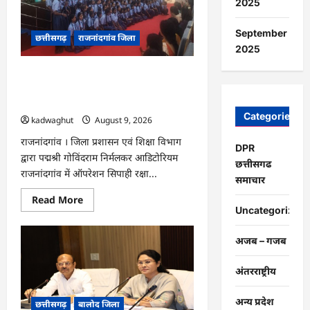
2025
सुरगी
की
मौसम
September
छत्तीसगढ़
राजनांदगांव जिला
आधारित
विशेष
2025
सलाह…
राजनांदगांव : ऑपरेशन सिपाही रक्षा सूत्र के
तहत सीमा पर तैनात वीर जवानों को भेजी गयी
28000 राखियां…
Categories
kadwaghut
August 9, 2026
राजनांदगांव । जिला प्रशासन एवं शिक्षा विभाग
DPR
द्वारा पद्मश्री गोविंदराम निर्मलकर आडिटोरियम
छत्तीसगढ
राजनांदगांव में ऑपरेशन सिपाही रक्षा...
समाचार
Read
Read More
more
Uncategorized
about
राजनांदगांव
:
अजब – गजब
ऑपरेशन
सिपाही
रक्षा
अंतरराष्ट्रीय
सूत्र
के
तहत
अन्य प्रदेश
छत्तीसगढ़
बालोद जिला
सीमा