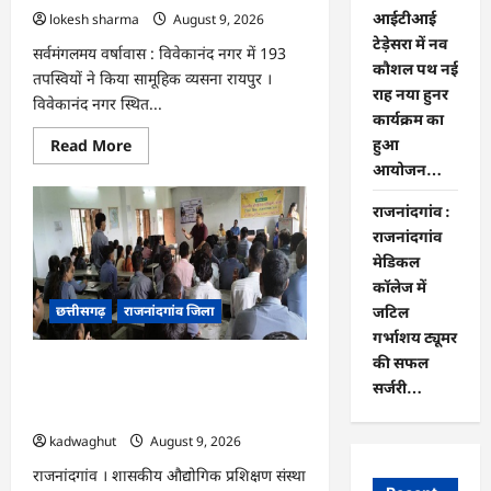
आईटीआई
lokesh sharma
August 9, 2026
टेड़ेसरा में नव
सर्वमंगलमय वर्षावास : विवेकानंद नगर में 193
कौशल पथ नई
तपस्वियों ने किया सामूहिक व्यसना रायपुर ।
राह नया हुनर
विवेकानंद नगर स्थित...
कार्यक्रम का
Read
Read More
हुआ
more
आयोजन…
about
CG
:
राजनांदगांव :
ज्ञान
से
राजनांदगांव
जुड़ेगा
मेडिकल
मन,
तभी
कॉलेज में
सद्मार्ग
छत्तीसगढ़
राजनांदगांव जिला
का
जटिल
होगा
गर्भाशय ट्यूमर
ध्यान
:
की सफल
राजनांदगांव : आईटीआई टेड़ेसरा में नव कौशल
मुनि
सर्जरी…
संवेगरत्न
पथ नई राह नया हुनर कार्यक्रम का हुआ
सागर…
आयोजन…
kadwaghut
August 9, 2026
राजनांदगांव । शासकीय औद्योगिक प्रशिक्षण संस्था