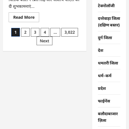
टेक्नोलॉजी
दी शुभकामनाएं...
Read
Read More
दन्तेवाड़ा जिला
more
about
(दक्षिण बस्तर)
CG
Posts
1
2
3
4
…
3,022
:
राष्ट्रीय
दुर्ग जिला
pagination
Next
स्तर
पर
बेमेतरा
देश
का
गौरव
बढ़ाने
धमतरी जिला
वाले
उत्कृष्ट
खिलाड़ियों
धर्म-कर्म
का
सम्मान…
प्रदेश
फाईनेंस
बलौदाबाजार
ज़िला