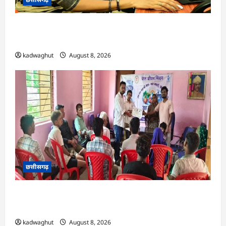
CG : दीपक चौधरी का सीएम हेल्पलाइन में डीजी पे मांग
हुआ पूरा …
kadwaghut
August 8, 2026
छत्तीसगढ़
CG : भोथीडीह में हुआ जल अर्पण व जनजागरूकता का
आयोजन …
kadwaghut
August 8, 2026