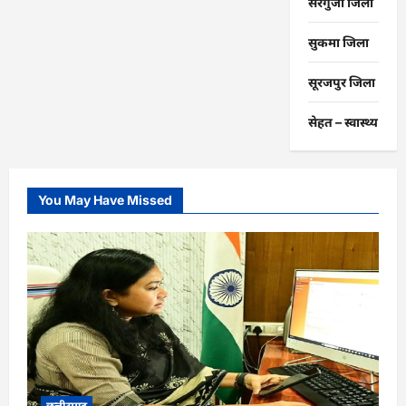
सरगुजा जिला
सुकमा जिला
सूरजपुर जिला
सेहत – स्‍वास्‍थ्‍य
You May Have Missed
छत्तीसगढ़