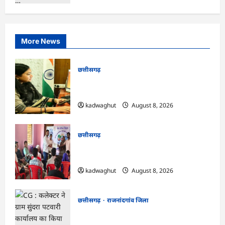
More News
छत्तीसगढ़
CG : दीपक चौधरी का सीएम हेल्पलाइन में डीजी
पे मांग हुआ पूरा …
kadwaghut
August 8, 2026
छत्तीसगढ़
CG : भोथीडीह में हुआ जल अर्पण व
जनजागरूकता का आयोजन …
kadwaghut
August 8, 2026
छत्तीसगढ़
राजनांदगांव जिला
CG : कलेक्टर ने ग्राम सुंदरा पटवारी कार्यालय का
किया आकस्मिक निरीक्षण …