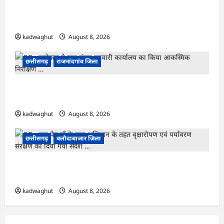
CG : भोथीडीह में हुआ जल अर्पण व जनजागरूकता का
आयोजन …
kadwaghut
August 8, 2026
छत्तीसगढ़
राजनांदगांव जिला
CG : कलेक्टर ने ग्राम सुंदरा पटवारी कार्यालय का किया
आकस्मिक निरीक्षण …
kadwaghut
August 8, 2026
छत्तीसगढ़
बलौदाबाजार ज़िला
CG : एक पेड़ माँ के नाम अभियान के तहत वृक्षारोपण एवं
पर्यावरण संरक्षण का दिया गया संदेश …
kadwaghut
August 8, 2026