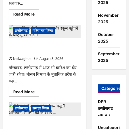
2025
सहायक...
साय
शामिल
होंगे
Read
Read More
…
November
more
about
2025
CG
:
छत्तीसगढ़
गरियाबंद जिला
CG
October
Job
2025
Alert
CG : किताबों से भरा बस्ता और स्कूल पहुंचने
2026,
बिजली
के लिए मुश्किल डगर …
कंपनी
September
में
kadwaghut
August 8, 2026
2025
बंपर
भर्ती
गरियाबंद: छत्तीसगढ़ में आज भी बारिश का दौर
…
जारी रहेगा। मौसम विभाग के मुताबिक प्रदेश के
कई...
Categories
Read
Read More
more
about
DPR
CG
:
छत्तीसगढ़
रायपुर जिला
छत्तीसगढ
किताबों
समाचार
से
भरा
CG : मोती महल में संपत्तिकर वसूली अभियान,
बस्ता
और
Uncategorized