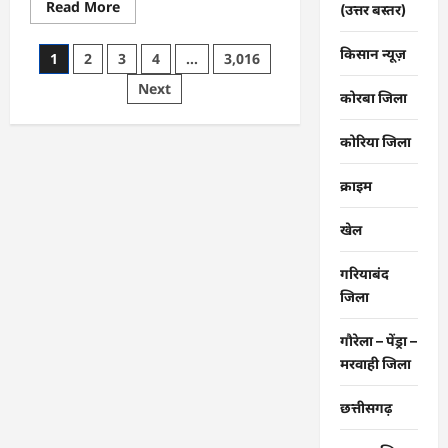
Read
Read More
(उत्तर बस्तर)
more
about
CG
किसान न्यूज़
Posts
1
2
3
4
…
3,016
:
‘बिना
pagination
Next
दांत,
कोरबा जिला
सिंग
और
पावर
कोरिया जिला
के…’
,
सांसद
क्राइम
बृजमोहन
अग्रवाल
ने
रायपुर
खेल
पुलिस
कमिश्नरेट
प्रणाली
गरियाबंद
को
जिला
लेकर
बड़ा
बयान
दिया
गौरेला – पेंड्रा –
…
मरवाही जिला
छत्तीसगढ़