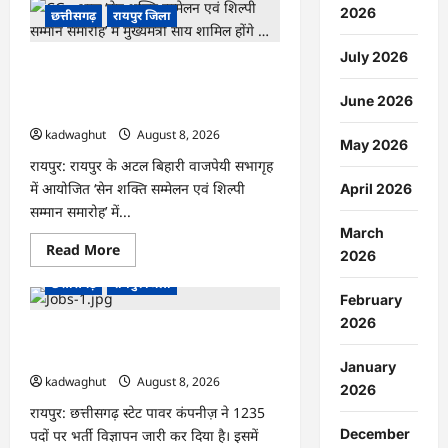
:
2026
छत्तीसगढ़
रायपुर जिला
मुक्तिधाम
में
पालतू
July 2026
CG : आज ‘सेन शक्ति सम्मेलन एवं शिल्पी
कुत्ते
के
सम्मान समारोह’ में मुख्यमंत्री साय शामिल होंगे
अंतिम
June 2026
…
संस्कार
पर
kadwaghut
August 8, 2026
मचा
May 2026
बवाल,
रायपुर: रायपुर के अटल बिहारी वाजपेयी सभागृह
भड़के
मोहल्लेवासी,
में आयोजित ‘सेन शक्ति सम्मेलन एवं शिल्पी
April 2026
थाने
पहुंचा
सम्मान समारोह’ में...
मामला
March
…
Read
Read More
2026
more
about
छत्तीसगढ़
रायपुर जिला
CG
February
:
आज
2026
‘सेन
CG : CG Job Alert 2026, बिजली कंपनी
शक्ति
में बंपर भर्ती …
सम्मेलन
January
एवं
kadwaghut
August 8, 2026
शिल्पी
2026
सम्मान
रायपुर: छत्तीसगढ़ स्टेट पावर कंपनीज़ ने 1235
समारोह’
में
December
पदों पर भर्ती विज्ञापन जारी कर दिया है। इसमें
मुख्यमंत्री