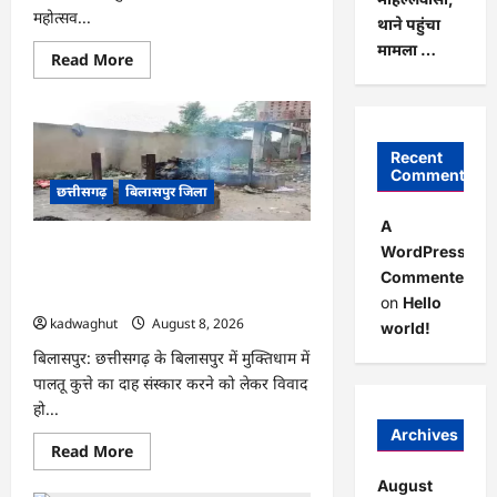
महोत्सव...
थाने पहुंचा
मामला …
Read
Read More
more
about
CG
:
एक
पेड़
Recent
माँ
Comments
के
छत्तीसगढ़
बिलासपुर जिला
नाम
अभियान
A
के
तहत
CG : मुक्तिधाम में पालतू कुत्ते के अंतिम संस्कार
WordPress
वृक्षारोपण
पर मचा बवाल, भड़के मोहल्लेवासी, थाने पहुंचा
एवं
Commenter
पर्यावरण
मामला …
on
Hello
संरक्षण
का
kadwaghut
August 8, 2026
world!
दिया
गया
बिलासपुर: छत्तीसगढ़ के बिलासपुर में मुक्तिधाम में
संदेश
पालतू कुत्ते का दाह संस्कार करने को लेकर विवाद
…
हो...
Archives
Read
Read More
more
about
August
CG