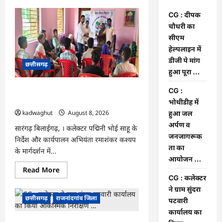
about
CG
CG : दीपक
:
दीपक
चौधरी का
चौधरी
का
सीएम
सीएम
हेल्पलाइन में
हेल्पलाइन
में
डीजी पे मांग
छत्तीसगढ़
डीजी
पे
हुआ पूरा …
मांग
हुआ
CG : भोथीडीह में हुआ जल अर्पण व
CG :
पूरा
…
जनजागरूकता का आयोजन …
भोथीडीह में
kadwaghut
August 8, 2026
हुआ जल
अर्पण व
सारंगढ़ बिलाईगढ़, । कलेक्टर पद्मिनी भोई साहू के
जनजागरूक
निर्देश और कार्यपालन अभियंता रमाशंकर कश्यप
ता का
के मार्गदर्शन में...
आयोजन …
Read
Read More
more
CG : कलेक्टर
about
ने ग्राम सुंदरा
CG
:
छत्तीसगढ़
राजनांदगांव जिला
पटवारी
भोथीडीह
में
कार्यालय का
हुआ