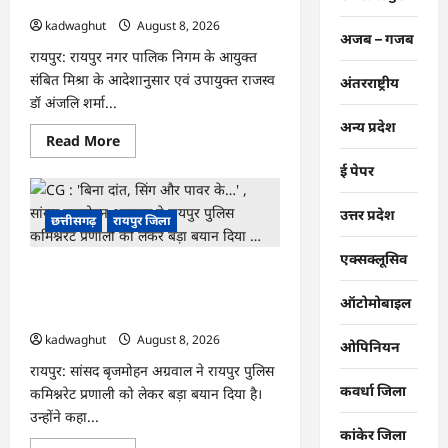
सीलिंग की कार्रवाई …
स्कूल
पहुंचने
kadwaghut
August 8, 2026
के
अजब – गजब
लिए
रायपुर: रायपुर नगर पालिक निगम के आयुक्त
मुश्किल
संबित मिश्रा के आदेशानुसार एवं उपायुक्त राजस्व
डगर
अंतरराष्ट्रीय
…
डॉ अंजलि शर्मा...
अन्य प्रदेश
Read
Read More
more
about
ई पेपर
CG
:
मोती
उत्तर प्रदेश
छत्तीसगढ़
रायपुर जिला
महल
में
संपत्तिकर
एक्सक्लूसिव
वसूली
CG : ‘बिना दांत, सिंग और पावर के…’ , सांसद
अभियान,
सीलिंग
बृजमोहन अग्रवाल ने रायपुर पुलिस कमिश्नरेट
ऑटोमोबाइल
की
प्रणाली को लेकर बड़ा बयान दिया …
कार्रवाई
…
kadwaghut
August 8, 2026
ओपिनियन
रायपुर: सांसद बृजमोहन अग्रवाल ने रायपुर पुलिस
कवर्धा जिला
कमिश्नरेट प्रणाली को लेकर बड़ा बयान दिया है।
उन्होंने कहा...
कांकेर जिला