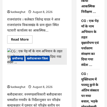
किया
CG : कलेक्टर ने ग्राम सुंदरा पटवारी कार्यालय
जल
अर्पण
का किया आकस्मिक निरीक्षण …
आकस्मिक
व
जनजागरूकता
निरीक्षण …
kadwaghut
August 8, 2026
का
आयोजन
राजनांदगांव । कलेक्टर जितेन्द्र यादव ने आज
CG : एक पेड़
…
राजनांदगांव विकासखंड के ग्राम सुंदरा स्थित
माँ के नाम
पटवारी कार्यालय का आकस्मिक...
अभियान के
तहत
Read
Read More
more
वृक्षारोपण एवं
about
पर्यावरण
CG
:
संरक्षण का
कलेक्टर
छत्तीसगढ़
बलौदाबाजार ज़िला
ने
दिया गया
ग्राम
संदेश …
सुंदरा
पटवारी
CG : एक पेड़ माँ के नाम अभियान के तहत
कार्यालय
CG :
का
वृक्षारोपण एवं पर्यावरण संरक्षण का दिया गया
किया
मुक्तिधाम में
संदेश …
आकस्मिक
पालतू कुत्ते के
निरीक्षण
kadwaghut
August 8, 2026
…
अंतिम संस्कार
बलौदाबाजार: वनमण्डलाधिकारी बलौदाबाजार
पर मचा
धम्मशील गणवीर के निर्देशानुसार वन परिक्षेत्र
बवाल, भड़के
बल्दाकछार में गुरुवार को परिक्षेत्र स्तरीय वन
मोहल्लेवासी,