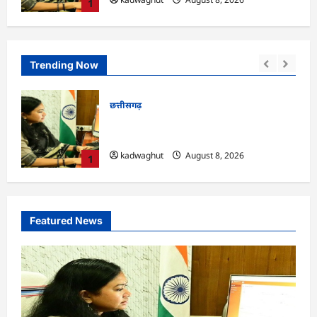
1
Trending Now
छत्तीसगढ़
ी का सीएम हेल्पलाइन में डीजी
CG : भोथीडीह में हुआ जल 
 …
जनजागरूकता का आयोज
August 8, 2026
kadwaghut
August 
2
Featured News