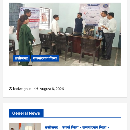
छत्तीसगढ़
राजनांदगांव जिला
CG : कलेक्टर ने ग्राम सुंदरा पटवारी कार्यालय का किया
आकस्मिक निरीक्षण …
kadwaghut
August 8, 2026
General News
छत्तीसगढ़
कवर्धा जिला
राजनांदगांव जिला