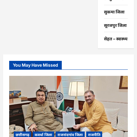
सुकमा जिला
सूरजपुर जिला
सेहत – स्‍वास्‍थ्‍य
You May Have Missed
छत्तीसगढ़
कवर्धा जिला
राजनांदगांव जिला
राजनीति