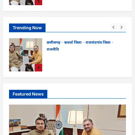
1
उसी सड़क की मांग लेकर पहुंचे सांसद संतोष पांडे”
kadwaghut
August 8, 2026
Trending Now
छत्तीसगढ़
CG : दीपक चौधरी का सीएम हेल्पलाइन में डीजी
 से
पे मांग हुआ पूरा …
ाद
kadwaghut
August 8, 2026
2
पांडे”
Featured News