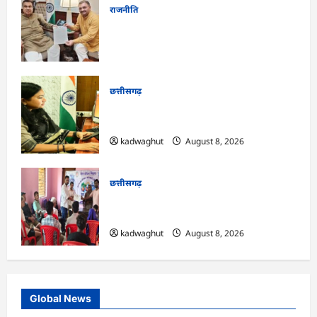
राजनीति
फोरलेन पर ‘श्रेय’ की सियासत?-“काम पहले से
पटरी पर, अब श्रेय की दौड़? DPR टेंडर के बाद
उसी सड़क की मांग लेकर पहुंचे सांसद संतोष पांडे”
kadwaghut
August 8, 2026
छत्तीसगढ़
CG : दीपक चौधरी का सीएम हेल्पलाइन में डीजी
पे मांग हुआ पूरा …
kadwaghut
August 8, 2026
छत्तीसगढ़
CG : भोथीडीह में हुआ जल अर्पण व
जनजागरूकता का आयोजन …
kadwaghut
August 8, 2026
Global News