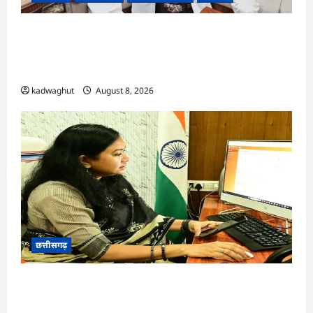
फोरलेन पर ‘श्रेय’ की सियासत?-“काम पहले से पटरी पर,
अब श्रेय की दौड़? DPR टेंडर के बाद उसी सड़क की मांग
लेकर पहुंचे सांसद संतोष पांडे”
kadwaghut
August 8, 2026
छत्तीसगढ़
CG : दीपक चौधरी का सीएम हेल्पलाइन में डीजी पे मांग
हुआ पूरा …