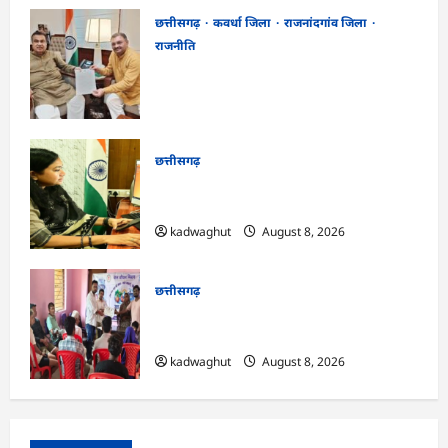
छत्तीसगढ़
कवर्धा जिला
राजनांदगांव जिला
राजनीति
फोरलेन पर ‘श्रेय’ की सियासत?-“काम पहले से
पटरी पर, अब श्रेय की दौड़? DPR टेंडर के बाद
उसी सड़क की मांग लेकर पहुंचे सांसद संतोष पांडे”
kadwaghut
August 8, 2026
छत्तीसगढ़
CG : दीपक चौधरी का सीएम हेल्पलाइन में डीजी
पे मांग हुआ पूरा …
kadwaghut
August 8, 2026
छत्तीसगढ़
CG : भोथीडीह में हुआ जल अर्पण व
जनजागरूकता का आयोजन …
kadwaghut
August 8, 2026