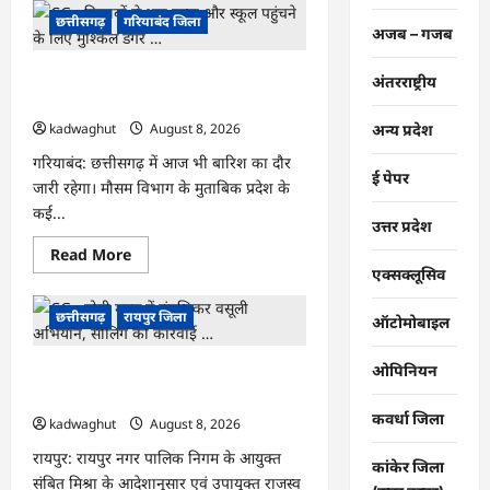
CG
:
छत्तीसगढ़
गरियाबंद जिला
अजब – गजब
CG
Job
Alert
CG : किताबों से भरा बस्ता और स्कूल पहुंचने
2026,
अंतरराष्ट्रीय
बिजली
के लिए मुश्किल डगर …
कंपनी
में
kadwaghut
August 8, 2026
अन्य प्रदेश
बंपर
भर्ती
गरियाबंद: छत्तीसगढ़ में आज भी बारिश का दौर
…
ई पेपर
जारी रहेगा। मौसम विभाग के मुताबिक प्रदेश के
कई...
उत्तर प्रदेश
Read
Read More
more
एक्सक्लूसिव
about
CG
:
छत्तीसगढ़
रायपुर जिला
ऑटोमोबाइल
किताबों
से
भरा
ओपिनियन
CG : मोती महल में संपत्तिकर वसूली अभियान,
बस्ता
और
सीलिंग की कार्रवाई …
स्कूल
कवर्धा जिला
पहुंचने
kadwaghut
August 8, 2026
के
लिए
रायपुर: रायपुर नगर पालिक निगम के आयुक्त
कांकेर जिला
मुश्किल
संबित मिश्रा के आदेशानुसार एवं उपायुक्त राजस्व
डगर