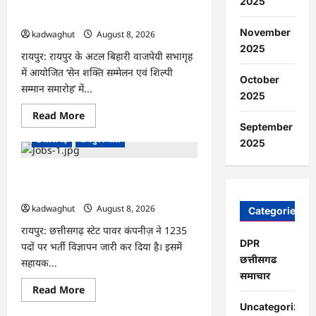
2025
सम्मान समारोह’ में मुख्यमंत्री साय शामिल होंगे
अंतिम
…
संस्कार
पर
November
kadwaghut
August 8, 2026
मचा
बवाल,
2025
रायपुर: रायपुर के अटल बिहारी वाजपेयी सभागृह
भड़के
मोहल्लेवासी,
में आयोजित ‘सेन शक्ति सम्मेलन एवं शिल्पी
थाने
October
पहुंचा
सम्मान समारोह’ में...
2025
मामला
…
Read
Read More
more
September
about
छत्तीसगढ़
रायपुर जिला
2025
CG
:
आज
‘सेन
CG : CG Job Alert 2026, बिजली कंपनी
शक्ति
में बंपर भर्ती …
सम्मेलन
एवं
kadwaghut
August 8, 2026
Categories
शिल्पी
सम्मान
रायपुर: छत्तीसगढ़ स्टेट पावर कंपनीज़ ने 1235
समारोह’
में
DPR
पदों पर भर्ती विज्ञापन जारी कर दिया है। इसमें
मुख्यमंत्री
छत्तीसगढ
सहायक...
साय
शामिल
समाचार
होंगे
Read
Read More
…
more
Uncategorized
about