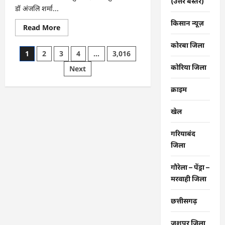
(उत्तर बस्तर)
…
डॉ अंजलि शर्मा...
किसान न्यूज़
Read
Read More
more
about
कोरबा जिला
CG
Posts
1
2
3
4
…
3,016
:
मोती
कोरिया जिला
pagination
Next
महल
में
संपत्तिकर
क्राइम
वसूली
अभियान,
सीलिंग
की
खेल
कार्रवाई
…
गरियाबंद
जिला
गौरेला – पेंड्रा –
मरवाही जिला
छत्तीसगढ़
जशपुर जिला