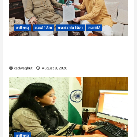
छत्तीसगढ़
कवर्धा जिला
राजनांदगांव जिला
राजनीति
फोरलेन पर ‘श्रेय’ की सियासत?-“काम पहले से पटरी पर,
अब श्रेय की दौड़? DPR टेंडर के बाद उसी सड़क की मांग
लेकर पहुंचे सांसद संतोष पांडे”
kadwaghut
August 8, 2026
छत्तीसगढ़