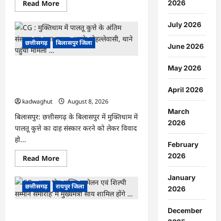
Read
2026
Read More
more
about
CG
July 2026
:
एक
छत्तीसगढ़
बिलासपुर जिला
पेड़
June 2026
माँ
के
नाम
May 2026
CG : मुक्तिधाम में पालतू कुत्ते के अंतिम संस्कार
अभियान
के
पर मचा बवाल, भड़के मोहल्लेवासी, थाने पहुंचा
तहत
मामला …
April 2026
वृक्षारोपण
एवं
kadwaghut
August 8, 2026
पर्यावरण
March
संरक्षण
बिलासपुर: छत्तीसगढ़ के बिलासपुर में मुक्तिधाम में
का
2026
दिया
पालतू कुत्ते का दाह संस्कार करने को लेकर विवाद
गया
हो...
संदेश
February
…
2026
Read
Read More
more
about
January
CG
:
छत्तीसगढ़
रायपुर जिला
2026
मुक्तिधाम
में
पालतू
December
CG : आज ‘सेन शक्ति सम्मेलन एवं शिल्पी
कुत्ते
के