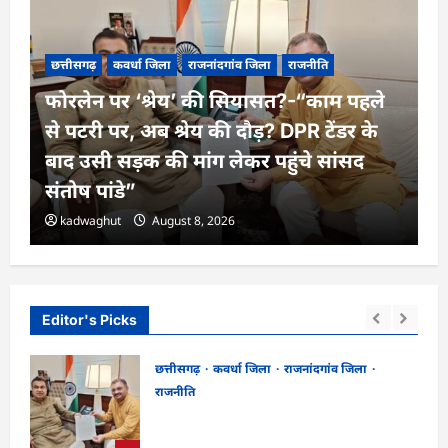
छत्तीसगढ़
कवर्धा जिला
राजनांदगांव जिला
राजनीति
फोरलेन पर ‘श्रेय’ की सियासत?-“काम पहले
से पटरी पर, अब श्रेय की दौड़? DPR टेंडर के
बाद उसी सड़क की मांग लेकर पहुंचे सांसद
संतोष पांडे”
kadwaghut
August 8, 2026
Editor's Picks
छत्तीसगढ़
कवर्धा जिला
राजनांदगांव जिला
राजनीति
ा
फोरलेन पर ‘श्रेय’ की सियासत?-“काम पहले से
पटरी पर, अब श्रेय की दौड़? DPR टेंडर के बाद