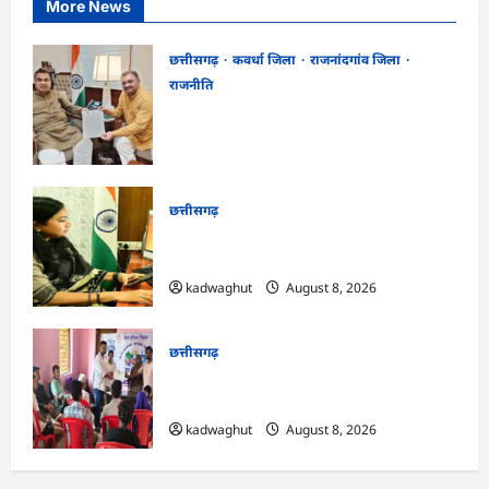
More News
छत्तीसगढ़
कवर्धा जिला
राजनांदगांव जिला
राजनीति
फोरलेन पर ‘श्रेय’ की सियासत?-“काम पहले से
पटरी पर, अब श्रेय की दौड़? DPR टेंडर के बाद
उसी सड़क की मांग लेकर पहुंचे सांसद संतोष पांडे”
kadwaghut
August 8, 2026
छत्तीसगढ़
CG : दीपक चौधरी का सीएम हेल्पलाइन में डीजी
पे मांग हुआ पूरा …
kadwaghut
August 8, 2026
छत्तीसगढ़
CG : भोथीडीह में हुआ जल अर्पण व
जनजागरूकता का आयोजन …
kadwaghut
August 8, 2026