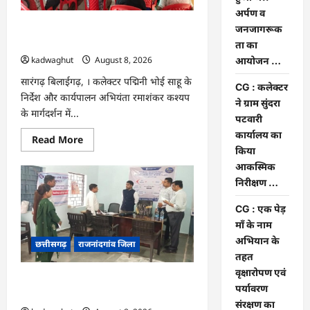
पे
मांग
अर्पण व
हुआ
CG : भोथीडीह में हुआ जल अर्पण व
जनजागरूक
पूरा
…
जनजागरूकता का आयोजन …
ता का
kadwaghut
August 8, 2026
आयोजन …
सारंगढ़ बिलाईगढ़, । कलेक्टर पद्मिनी भोई साहू के
CG : कलेक्टर
निर्देश और कार्यपालन अभियंता रमाशंकर कश्यप
ने ग्राम सुंदरा
के मार्गदर्शन में...
पटवारी
कार्यालय का
Read
Read More
more
किया
about
आकस्मिक
CG
:
निरीक्षण …
भोथीडीह
में
हुआ
CG : एक पेड़
जल
माँ के नाम
अर्पण
व
अभियान के
छत्तीसगढ़
राजनांदगांव जिला
जनजागरूकता
का
तहत
आयोजन
वृक्षारोपण एवं
…
CG : कलेक्टर ने ग्राम सुंदरा पटवारी कार्यालय
पर्यावरण
का किया आकस्मिक निरीक्षण …
संरक्षण का