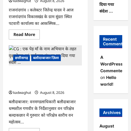
kadwaghut
August 8, 2026
दिया गया
राजनांदगांव । कलेक्टर जितेन्द्र यादव ने आज
संदेश …
राजनांदगांव विकासखंड के ग्राम सुंदरा स्थित
पटवारी कार्यालय का आकस्मिक...
Read
Read More
more
Recent
about
Comments
CG
:
कलेक्टर
A
छत्तीसगढ़
बलौदाबाजार ज़िला
ने
ग्राम
WordPress
सुंदरा
Commenter
पटवारी
CG : एक पेड़ माँ के नाम अभियान के तहत
कार्यालय
on
Hello
का
वृक्षारोपण एवं पर्यावरण संरक्षण का दिया गया
किया
world!
संदेश …
आकस्मिक
निरीक्षण
kadwaghut
August 8, 2026
…
बलौदाबाजार: वनमण्डलाधिकारी बलौदाबाजार
धम्मशील गणवीर के निर्देशानुसार वन परिक्षेत्र
Archives
बल्दाकछार में गुरुवार को परिक्षेत्र स्तरीय वन
महोत्सव...
August