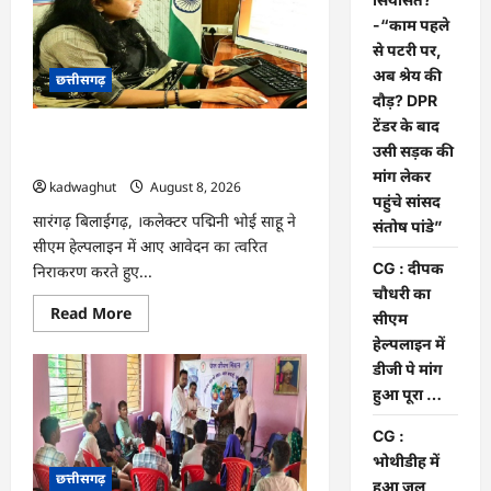
की
सियासत?
-“काम पहले
-“काम
पहले
से पटरी पर,
से
अब श्रेय की
छत्तीसगढ़
पटरी
पर,
दौड़? DPR
अब
टेंडर के बाद
श्रेय
CG : दीपक चौधरी का सीएम हेल्पलाइन में
की
उसी सड़क की
दौड़?
डीजी पे मांग हुआ पूरा …
DPR
मांग लेकर
kadwaghut
August 8, 2026
टेंडर
पहुंचे सांसद
के
बाद
सारंगढ़ बिलाईगढ़, ।कलेक्टर पद्मिनी भोई साहू ने
संतोष पांडे”
उसी
सीएम हेल्पलाइन में आए आवेदन का त्वरित
सड़क
की
CG : दीपक
निराकरण करते हुए...
मांग
चौधरी का
लेकर
पहुंचे
Read
Read More
सीएम
सांसद
more
संतोष
about
हेल्पलाइन में
पांडे”
CG
डीजी पे मांग
:
दीपक
हुआ पूरा …
चौधरी
का
सीएम
CG :
हेल्पलाइन
भोथीडीह में
में
छत्तीसगढ़
डीजी
हुआ जल