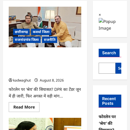
×
छत्तीसगढ़
कवर्धा जिला
राजनांदगांव जिला
राजनीति
Search
फोरलेन पर ‘श्रेय’ की सियासत?-“काम पहले से
पटरी पर, अब श्रेय की दौड़? DPR टेंडर के बाद
उसी सड़क की मांग लेकर पहुंचे सांसद संतोष
Searc
पांडे”
kadwaghut
August 8, 2026
फोरलेन पर ‘श्रेय’ की सियासत? DPR का टेंडर जून
में ही जारी, फिर अगस्त में वही मांग...
Recent
Posts
Read
Read More
more
about
फोरलेन पर
फोरलेन
पर
‘श्रेय’ की
‘श्रेय’
सियासत?