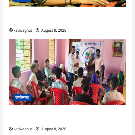
CG : दीपक चौधरी का सीएम हेल्पलाइन में डीजी पे मांग
हुआ पूरा …
kadwaghut
August 8, 2026
छत्तीसगढ़
CG : भोथीडीह में हुआ जल अर्पण व जनजागरूकता का
आयोजन …
kadwaghut
August 8, 2026