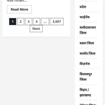
यादव निरीक्षण...
प्रदेश
Read
Read More
more
about
फाईनेंस
राजनांदगांव
Posts
1
2
3
4
…
3,007
:
महापौर
बलौदाबाजार
pagination
Next
ने
फिल्टर
ज़िला
प्लांट
संचालक
से
बस्तर जिला
कहा-
व्यवस्था
दुरुस्त
बालोद जिला
करें…
बिज़नेस
बिलासपुर
जिला
बिहार /
झारखण्ड