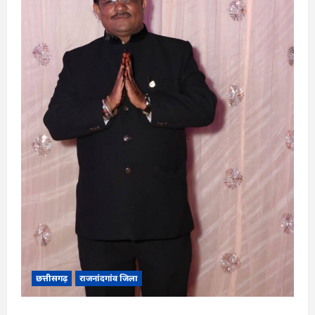
छत्तीसगढ़
राजनांदगांव जिला