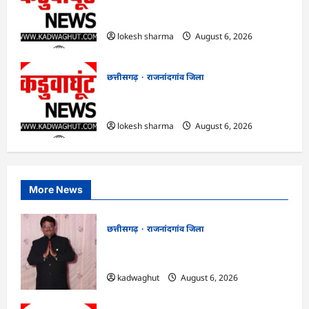
राजनांदगांव : आयुष पॉलीक्लिनिक परिसर में
हरियाली लाने मेयर ने रोपे पौधे…
lokesh sharma
August 6, 2026
छत्तीसगढ़
राजनांदगांव जिला
राजनांदगांव : कुर्सी पर 3 साल से ज्यादा नहीं
टिकेंगे अफसर-कर्मचारी…
lokesh sharma
August 6, 2026
More News
छत्तीसगढ़
राजनांदगांव जिला
Rajnandgaon : समाजसेवी, भाजपा नेता एवं
कवि भीखम गांधी का निधन, क्षेत्र में शोक की लहर
kadwaghut
August 6, 2026