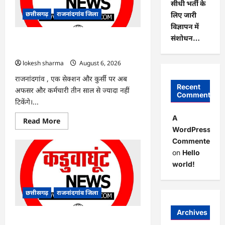
सीधी भर्ती के
हरियाली
लाने
छत्तीसगढ़
राजनांदगांव जिला
लिए जारी
मेयर
ने
विज्ञापन में
रोपे
संशोधन…
पौधे…
राजनांदगांव : कुर्सी पर 3 साल से ज्यादा नहीं
टिकेंगे अफसर-कर्मचारी…
lokesh sharma
August 6, 2026
राजनांदगांव , एक सेक्शन और कुर्सी पर अब
Recent
अफसर और कर्मचारी तीन साल से ज्यादा नहीं
Comments
टिकेंगे।...
A
Read
Read More
more
WordPress
about
Commenter
राजनांदगांव
:
on
Hello
कुर्सी
पर
world!
3
साल
से
ज्यादा
छत्तीसगढ़
राजनांदगांव जिला
नहीं
टिकेंगे
अफसर-
Archives
कर्मचारी…
राजनांदगांव : ऑटो चालक को लूटने वाले 4