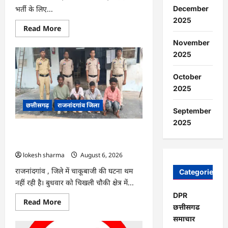
भर्ती के लिए...
December
2025
Read
Read More
more
about
November
राजनांदगांव
2025
:
सीधी
भर्ती
October
के
लिए
2025
जारी
विज्ञापन
छत्तीसगढ़
राजनांदगांव जिला
में
September
संशोधन…
2025
राजनांदगांव : युवक पर चाकू से जानलेवा
हमला, चार आरोपी गिरफ्तार…
lokesh sharma
August 6, 2026
राजनांदगांव , जिले में चाकूबाजी की घटना थम
Categories
नहीं रही है। बुधवार को चिखली चौकी क्षेत्र में...
DPR
Read
Read More
छत्तीसगढ
more
about
समाचार
राजनांदगांव