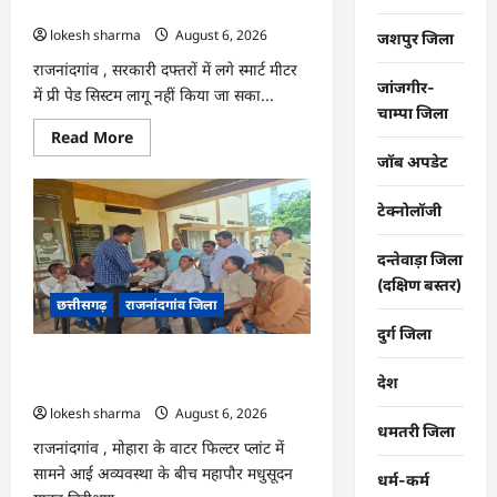
कंपनी…
lokesh sharma
August 6, 2026
जशपुर जिला
राजनांदगांव , सरकारी दफ्तरों में लगे स्मार्ट मीटर
जांजगीर-
में प्री पेड सिस्टम लागू नहीं किया जा सका...
चाम्पा जिला
Read
Read More
more
जॉब अपडेट
about
राजनांदगांव
:
टेक्नोलॉजी
107
करोड़
बकाया,
दन्तेवाड़ा जिला
प्री-
पेड
(दक्षिण बस्तर)
व्यवस्था
छत्तीसगढ़
राजनांदगांव जिला
में
3
दुर्ग जिला
माह
का
राजनांदगांव : महापौर ने फिल्टर प्लांट संचालक
एडवांस
देश
लेगी
से कहा- व्यवस्था दुरुस्त करें…
बिजली
lokesh sharma
August 6, 2026
कंपनी…
धमतरी जिला
राजनांदगांव , मोहारा के वाटर फिल्टर प्लांट में
सामने आई अव्यवस्था के बीच महापौर मधुसूदन
धर्म-कर्म