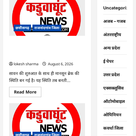
:
युवक
Uncategorized
पर
चाकू
से
अजब – गजब
जानलेवा
हमला,
छत्तीसगढ़
राजनांदगांव जिला
चार
अंतरराष्ट्रीय
आरोपी
गिरफ्तार…
राजनांदगांव : 7 दिन और थमी रहेगी बारिश,
अन्य प्रदेश
नए सिस्टम का इंतजार, तापमान और उमस
बढ़ी…
ई पेपर
lokesh sharma
August 6, 2026
सावन की शुरुआत के साथ ही मानसून ब्रेक की
उत्तर प्रदेश
स्थिति बन गई है। यह स्थिति तब बनती...
एक्सक्लूसिव
Read
Read More
more
about
ऑटोमोबाइल
राजनांदगांव
:
7
ओपिनियन
दिन
और
थमी
कवर्धा जिला
रहेगी
बारिश,
छत्तीसगढ़
राजनांदगांव जिला