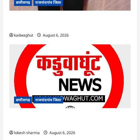
छत्तीसगढ़
राजनांदगांव जिला
Rajnandgaon : समाजसेवी, भाजपा नेता एवं कवि
भीखम गांधी का निधन, क्षेत्र में शोक की लहर
kadwaghut
August 6, 2026
छत्तीसगढ़
राजनांदगांव जिला
राजनांदगांव : आयुष पॉलीक्लिनिक परिसर में हरियाली
लाने मेयर ने रोपे पौधे…
lokesh sharma
August 6, 2026