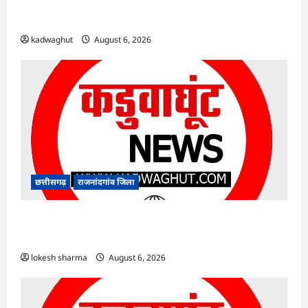
Rajnandgaon : समाजसेवी, भाजपा नेता एवं कवि
भीखम गांधी का निधन, क्षेत्र में शोक की लहर
kadwaghut
August 6, 2026
छत्तीसगढ़
राजनांदगांव जिला
राजनांदगांव : आयुष पॉलीक्लिनिक परिसर में हरियाली
लाने मेयर ने रोपे पौधे…
lokesh sharma
August 6, 2026