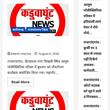
about
Rajnandgaon
आयुष
:
पॉलीक्लिनिक
समाजसेवी,
भाजपा
परिसर में
नेता
हरियाली लाने
एवं
कवि
मेयर ने रोपे
भीखम
छत्तीसगढ़
राजनांदगांव जिला
गांधी
पौधे…
का
निधन,
राजनांदगांव :
क्षेत्र
राजनांदगांव : आयुष पॉलीक्लिनिक परिसर में
में
हरियाली लाने मेयर ने रोपे पौधे…
कुर्सी पर 3
शोक
की
साल से ज्यादा
lokesh sharma
August 6, 2026
लहर
नहीं टिकेंगे
राजनांदगांव| दीनदयाल नगर चिखली स्थित आयुष
अफसर-
पॉलीक्लिनिक परिसर में बुधवार को पौधरोपण
कर्मचारी…
कार्यक्रम आयोजित किया गया। महापौर...
राजनांदगांव :
Read
Read More
more
ऑटो चालक
about
को लूटने वाले
राजनांदगांव
:
4 गिरफ्तार…
आयुष
पॉलीक्लिनिक
परिसर
राजनांदगांव :
में