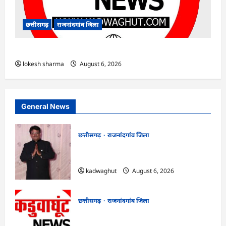
छत्तीसगढ़
राजनांदगांव जिला
राजनांदगांव : ऑटो चालक को लूटने वाले 4 गिरफ्तार…
lokesh sharma
August 6, 2026
General News
छत्तीसगढ़
राजनांदगांव जिला
Rajnandgaon : समाजसेवी, भाजपा नेता एवं
कवि भीखम गांधी का निधन, क्षेत्र में शोक की लहर
kadwaghut
August 6, 2026
छत्तीसगढ़
राजनांदगांव जिला
राजनांदगांव : आयुष पॉलीक्लिनिक परिसर में
हरियाली लाने मेयर ने रोपे पौधे…