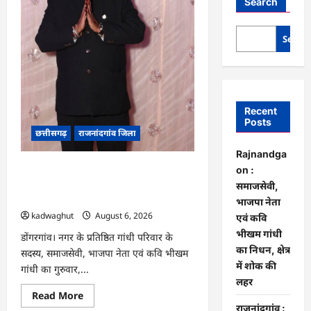
Search
Searc
Recent
Posts
छत्तीसगढ़
राजनांदगांव जिला
Rajnandga
Rajnandgaon : समाजसेवी, भाजपा नेता
on :
एवं कवि भीखम गांधी का निधन, क्षेत्र में शोक
समाजसेवी,
की लहर
भाजपा नेता
kadwaghut
August 6, 2026
एवं कवि
भीखम गांधी
डोंगरगांव। नगर के प्रतिष्ठित गांधी परिवार के
का निधन, क्षेत्र
सदस्य, समाजसेवी, भाजपा नेता एवं कवि भीखम
में शोक की
गांधी का गुरुवार,...
लहर
Read
Read More
more
राजनांदगांव :