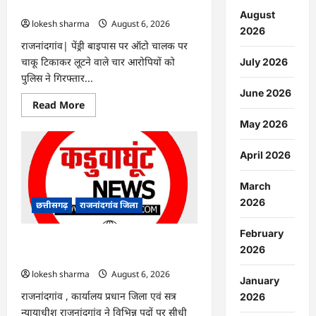
गिरफ्तार…
August
lokesh sharma
August 6, 2026
2026
राजनांदगांव| पेंड्री बाइपास पर ऑटो चालक पर
चाकू टिकाकर लूटने वाले चार आरोपियों को
July 2026
पुलिस ने गिरफ्तार...
June 2026
Read
Read More
more
about
May 2026
राजनांदगांव
:
ऑटो
April 2026
चालक
को
लूटने
March
वाले
4
2026
छत्तीसगढ़
राजनांदगांव जिला
गिरफ्तार…
February
राजनांदगांव : सीधी भर्ती के लिए जारी विज्ञापन
2026
में संशोधन…
lokesh sharma
August 6, 2026
January
राजनांदगांव , कार्यालय प्रधान जिला एवं सत्र
2026
न्यायाधीश राजनांदगांव ने विभिन्न पदों पर सीधी