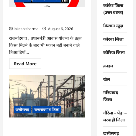
नए
कांकेर जिला
सिस्टम
का
(उत्तर बस्तर)
इंतजार,
राजनांदगांव : किस्त लेकर नहीं बनाया आवास
तापमान
145 हितग्राहियों से होगी वसूली…
और
किसान न्यूज़
उमस
lokesh sharma
August 6, 2026
बढ़ी…
राजनांदगांव , प्रधानमंंत्री आवास योजना के तहत
कोरबा जिला
किस्त मिलने के बाद भी मकान नहीं बनाने वाले
हितग्राहियों...
कोरिया जिला
Read
Read More
क्राइम
more
about
राजनांदगांव
खेल
:
किस्त
लेकर
गरियाबंद
नहीं
बनाया
जिला
आवास
145
छत्तीसगढ़
राजनांदगांव जिला
हितग्राहियों
गौरेला – पेंड्रा –
से
होगी
मरवाही जिला
वसूली…
राजनांदगांव : 107 करोड़ बकाया, प्री-पेड
व्यवस्था में 3 माह का एडवांस लेगी बिजली
छत्तीसगढ़