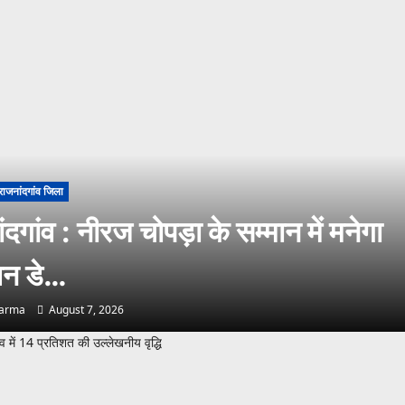
राजनांदगांव जिला
ंदगांव : नीरज चोपड़ा के सम्मान में मनेगा
िन डे…
harma
August 7, 2026