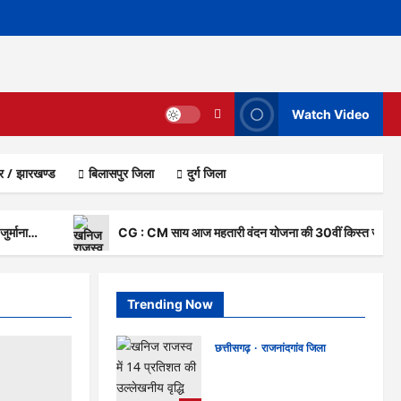
Watch Video
ार / झारखण्ड
बिलासपुर जिला
दुर्ग जिला
 जुर्माना…
CG : CM साय आज महतारी वंदन योजना की 30वीं किस्त जारी कर
Trending Now
छत्तीसगढ़
राजनांदगांव जिला
राजनांदगांव : नीरज चोपड़ा के
सम्मान में मनेगा जेवलिन डे…