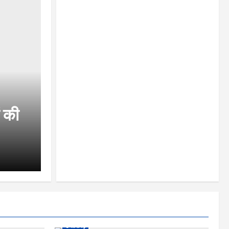
ं की
छत्तीसगढ़