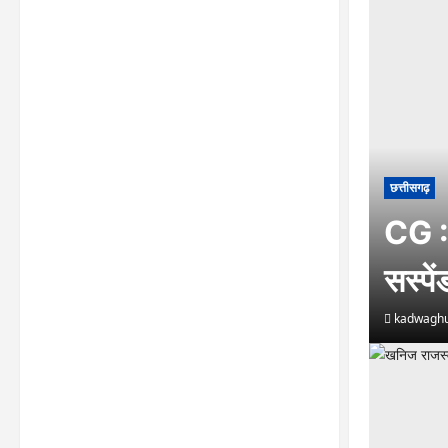
छत्तीसगढ़
CG : 
सस्पे
kadwaghu