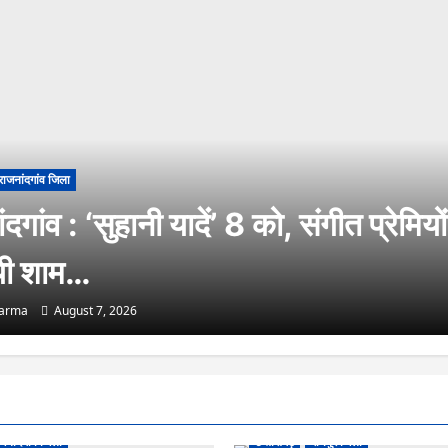
राजनांदगांव जिला
दगांव : ‘सुहानी यादें’ 8 को, संगीत प्रेमियो
यी शाम…
harma
August 7, 2026
जनांदगांव जिला
छत्तीसगढ़
रायपुर जिला