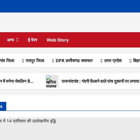
अन्य
ई पेपर
Web Story
गांव जिला
रायपुर जिला
DPR छत्तीसगढ समाचार
उत्तर प्रदेश
बिह
न में मनेगा जेवलिन डे…
राजनांदगांव : गंदगी फैलाने वाले पांच दुकानों पर लगाया
s