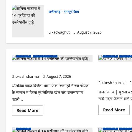
छत्तीसगढ़
रायपुर जिला
CG : CM साय आज महतारी वंदन योजना की 30वीं
किस्त जारी करेंगे …
kadwaghut
August 7, 2026
छत्तीसगढ़
राजनांदगांव जिला
छत्तीसगढ़
राजनांदग
राजनांदगांव : नीरज चोपड़ा के सम्मान में मनेगा जेवलिन डे…
राजनांदगांव : गंदगी फैला
जुर्माना…
lokesh sharma
August 7, 2026
lokesh sharma
ओलंपिक पदक विजेता भाला फेंक खिलाड़ी नीरज चोपड़ा
राजनांदगांव | पुराना बस 
के सम्मान में जिला एथलेटिक्स खेल संघ राजनांदगांव
नीचे गंदगी फैलाने वाले प
पहली...
Re
Read More
Read
Read More
mo
more
abo
about
राजना
राजनांदगांव
:
:
छत्तीसगढ़
छत्तीसगढ़
राजनांदग
गंदगी
नीरज