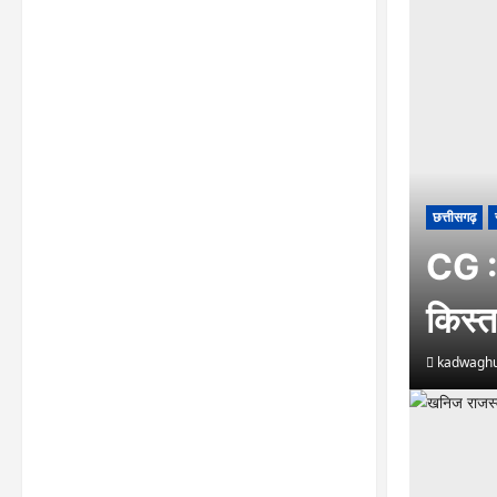
छत्तीसगढ़
CG :
किस्त
kadwaghu