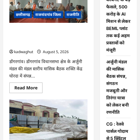
छत्तीसगढ़
कैबिनेट
फैसले, 500
के
करोड़ के AI
बड़े
छत्तीसगढ़
राजनांदगांव जिला
राजनीति
फैसले,
मिशन से लेकर
500
करोड़
BEML प्लांट
अर्जुनी मंडल की मासिक बैठक संपन्न, संगठन
के
तक कई अहम
AI
मजबूती और तिरंगा यात्रा को लेकर बनी
मिशन
प्रस्तावों को
रणनीति
से
लेकर
मंजूरी
kadwaghut
August 5, 2026
BEML
प्लांट
डोंगरगांव। डोंगरगांव विधानसभा क्षेत्र के अर्जुनी
अर्जुनी मंडल
तक
कई
मंडल की मंडल स्तरीय मासिक बैठक शक्ति केंद्र
की मासिक
अहम
घोरदा में संपन्न...
प्रस्तावों
बैठक संपन्न,
को
संगठन
मंजूरी
Read
Read More
मजबूती और
more
about
तिरंगा यात्रा
अर्जुनी
मंडल
को लेकर बनी
की
रणनीति
मासिक
बैठक
संपन्न,
CG : रेलवे
संगठन
मजबूती
पार्सल गोदाम
और
से 5 क्विंटल
तिरंगा