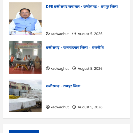
DPR छत्तीसगढ समाचार
छत्तीसगढ़
रायपुर जिला
CG Cabinet : छत्तीसगढ़ कैबिनेट के बड़े फैसले,
500 करोड़ के AI मिशन से लेकर BEML प्लांट
तक कई अहम प्रस्तावों को मंजूरी
kadwaghut
August 5, 2026
छत्तीसगढ़
राजनांदगांव जिला
राजनीति
अर्जुनी मंडल की मासिक बैठक संपन्न, संगठन
मजबूती और तिरंगा यात्रा को लेकर बनी रणनीति
kadwaghut
August 5, 2026
छत्तीसगढ़
रायपुर जिला
CG : रेलवे पार्सल गोदाम से 5 क्विंटल पनीर जब्त
…
kadwaghut
August 5, 2026