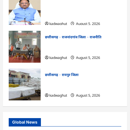
CG Cabinet : छत्तीसगढ़ कैबिनेट के बड़े फैसले,
500 करोड़ के AI मिशन से लेकर BEML प्लांट
तक कई अहम प्रस्तावों को मंजूरी
kadwaghut
August 5, 2026
छत्तीसगढ़
राजनांदगांव जिला
राजनीति
अर्जुनी मंडल की मासिक बैठक संपन्न, संगठन
मजबूती और तिरंगा यात्रा को लेकर बनी रणनीति
kadwaghut
August 5, 2026
छत्तीसगढ़
रायपुर जिला
CG : रेलवे पार्सल गोदाम से 5 क्विंटल पनीर जब्त
…
kadwaghut
August 5, 2026
Global News