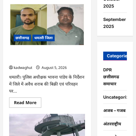
about
CG
2025
:
प्रदेश
में
September
1460
गौधामों
2025
की
होगी
छत्तीसगढ़
धमतरी जिला
स्थापना
…
CG : अवैध शराब के कारोबार पर धमतरी
Categories
पुलिस का प्रहार, दो कोचिए गिरफ्तार …
kadwaghut
August 5, 2026
DPR
छत्तीसगढ
धमतरी। पुलिस अधीक्षक भावना पांडेय के निर्देशन
समाचार
में जिले में अवैध शराब की बिक्री एवं परिवहन
पर...
Uncategorized
Read
Read More
more
अजब – गजब
about
CG
:
अवैध
अंतरराष्ट्रीय
शराब
के