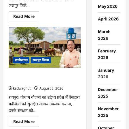
जशपुर जिले...
May 2026
Read
Read More
April 2026
more
about
CG
March
:
जशपुर
2026
से
204
श्रद्धालु
February
प्रभु
रामलला
2026
छत्तीसगढ़
रायपुर जिला
दर्शन
के
लिए
January
अयोध्या
CG : प्रदेश में 1460 गौधामों की होगी स्थापना
रवाना
2026
…
…
kadwaghut
August 5, 2026
December
2025
रायपुर। गौधाम योजना का उद्देश्य प्रदेश में बेसहारा
मवेशियों को सुरक्षित आश्रय उपलब्ध कराना,
November
उनके संरक्षण को...
2025
Read
Read More
more
October