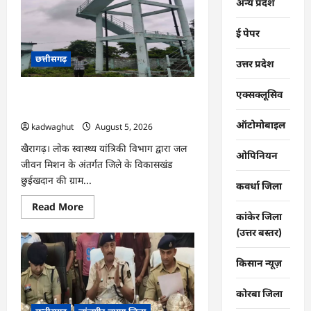
कारोबार
अन्य प्रदेश
पर
धमतरी
पुलिस
ई पेपर
का
प्रहार,
दो
छत्तीसगढ़
उत्तर प्रदेश
कोचिए
गिरफ्तार
…
एक्सक्लूसिव
CG : जल जीवन मिशन से बदली बिड़ौरी गांव
की तस्वीर, हर घर तक पहुंचा स्वच्छ पेयजल …
ऑटोमोबाइल
kadwaghut
August 5, 2026
खैरागढ़। लोक स्वास्थ्य यांत्रिकी विभाग द्वारा जल
ओपिनियन
जीवन मिशन के अंतर्गत जिले के विकासखंड
छुईखदान की ग्राम...
कवर्धा जिला
Read
Read More
more
कांकेर जिला
about
(उत्तर बस्तर)
CG
:
जल
किसान न्यूज़
जीवन
मिशन
से
बदली
कोरबा जिला
बिड़ौरी