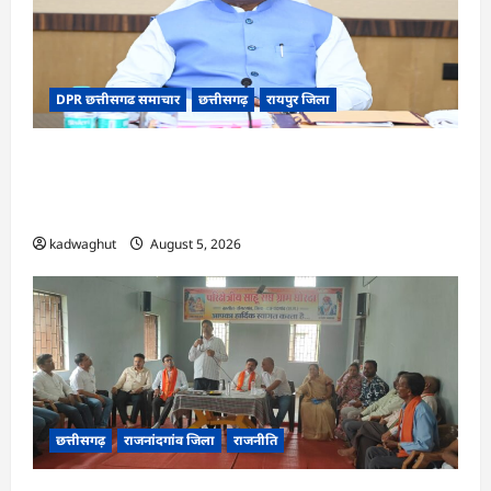
DPR छत्तीसगढ समाचार
छत्तीसगढ़
रायपुर जिला
CG Cabinet : छत्तीसगढ़ कैबिनेट के बड़े फैसले, 500
करोड़ के AI मिशन से लेकर BEML प्लांट तक कई अहम
प्रस्तावों को मंजूरी
kadwaghut
August 5, 2026
छत्तीसगढ़
राजनांदगांव जिला
राजनीति