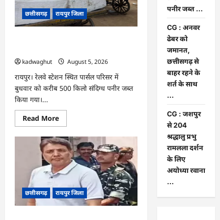
यात्रा
पनीर जब्त …
को
छत्तीसगढ़
रायपुर जिला
लेकर
बनी
CG : अनवर
रणनीति
ढेबर को
CG : रेलवे पार्सल गोदाम से 5 क्विंटल पनीर
जब्त …
जमानत,
छत्तीसगढ़ से
kadwaghut
August 5, 2026
बाहर रहने के
रायपुर। रेलवे स्टेशन स्थित पार्सल परिसर में
शर्त के साथ
बुधवार को करीब 500 किलो संदिग्ध पनीर जब्त
…
किया गया।...
CG : जशपुर
Read
Read More
more
से 204
about
श्रद्धालु प्रभु
CG
:
रामलला दर्शन
रेलवे
पार्सल
के लिए
गोदाम
अयोध्या रवाना
से
5
…
क्विंटल
छत्तीसगढ़
रायपुर जिला
पनीर
जब्त
…
CG : अनवर ढेबर को जमानत, छत्तीसगढ़ से