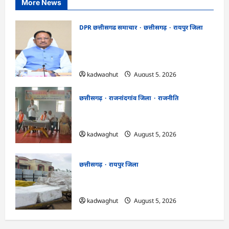
More News
DPR छत्तीसगढ समाचार
छत्तीसगढ़
रायपुर जिला
CG Cabinet : छत्तीसगढ़ कैबिनेट के बड़े फैसले,
500 करोड़ के AI मिशन से लेकर BEML प्लांट
तक कई अहम प्रस्तावों को मंजूरी
kadwaghut
August 5, 2026
छत्तीसगढ़
राजनांदगांव जिला
राजनीति
अर्जुनी मंडल की मासिक बैठक संपन्न, संगठन
मजबूती और तिरंगा यात्रा को लेकर बनी रणनीति
kadwaghut
August 5, 2026
छत्तीसगढ़
रायपुर जिला
CG : रेलवे पार्सल गोदाम से 5 क्विंटल पनीर जब्त
…
kadwaghut
August 5, 2026