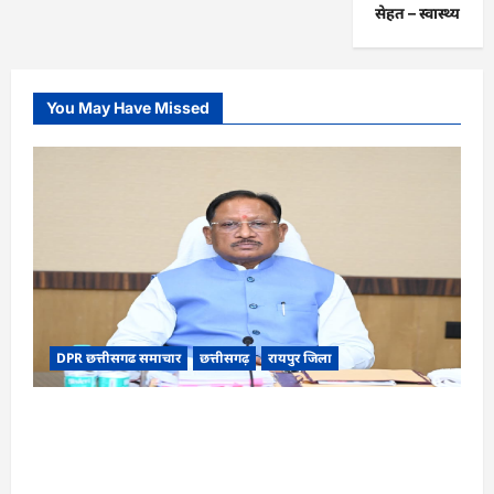
सेहत – स्‍वास्‍थ्‍य
You May Have Missed
DPR छत्तीसगढ समाचार
छत्तीसगढ़
रायपुर जिला
CG Cabinet : छत्तीसगढ़ कैबिनेट के बड़े फैसले, 500
करोड़ के AI मिशन से लेकर BEML प्लांट तक कई अहम
प्रस्तावों को मंजूरी