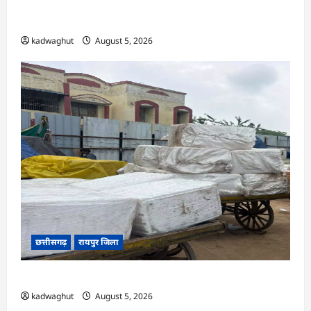
अर्जुनी मंडल की मासिक बैठक संपन्न, संगठन मजबूती और
तिरंगा यात्रा को लेकर बनी रणनीति
kadwaghut
August 5, 2026
छत्तीसगढ़
रायपुर जिला
CG : रेलवे पार्सल गोदाम से 5 क्विंटल पनीर जब्त …
kadwaghut
August 5, 2026