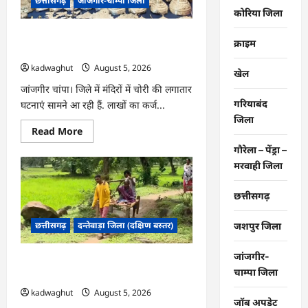
छत्तीसगढ़
जांजगीर-चाम्पा जिला
गांव
की
कोरिया जिला
तस्वीर,
हर
CG : दो भाई लगातार मंदिरों में कर रहे थे चोरी,
घर
क्राइम
तक
जांजगीर पुलिस का खुलासा …
पहुंचा
kadwaghut
August 5, 2026
स्वच्छ
खेल
पेयजल
…
जांजगीर चांपा। जिले में मंदिरों में चोरी की लगातार
गरियाबंद
घटनाएं सामने आ रही हैं. लाखों का कर्ज...
जिला
Read
Read More
more
about
गौरेला – पेंड्रा –
CG
मरवाही जिला
:
दो
भाई
छत्तीसगढ़
लगातार
मंदिरों
में
छत्तीसगढ़
दन्तेवाड़ा जिला (दक्षिण बस्तर)
जशपुर जिला
कर
रहे
थे
चोरी,
जांजगीर-
CG : खाट ही एक सहारा, ग्रामीण ऐसे बचा रहे
जांजगीर
चाम्पा जिला
पुलिस
अपनों की जान …
का
kadwaghut
August 5, 2026
खुलासा
जॉब अपडेट
…