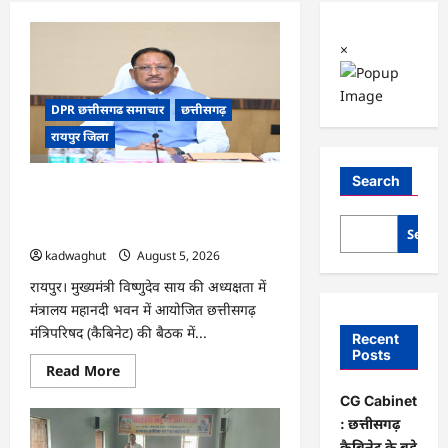
×
DPR छत्तीसगढ समाचार
छत्तीसगढ़
रायपुर जिला
Search
CG Cabinet : छत्तीसगढ़ कैबिनेट के बड़े
फैसले, 500 करोड़ के AI मिशन से लेकर
BEML प्लांट तक कई अहम प्रस्तावों को मंजूरी
Searc
kadwaghut
August 5, 2026
रायपुर। मुख्यमंत्री विष्णुदेव साय की अध्यक्षता में
मंत्रालय महानदी भवन में आयोजित छत्तीसगढ़
मंत्रिपरिषद (कैबिनेट) की बैठक में...
Recent
Posts
Read
Read More
more
about
CG Cabinet
CG
: छत्तीसगढ़
Cabinet
:
कैबिनेट के बड़े