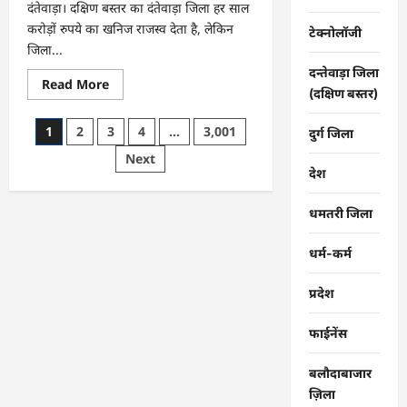
दंतेवाड़ा। दक्षिण बस्तर का दंतेवाड़ा जिला हर साल
करोड़ों रुपये का खनिज राजस्व देता है, लेकिन
टेक्नोलॉजी
जिला...
दन्तेवाड़ा जिला
Read
Read More
(दक्षिण बस्तर)
more
about
CG
Posts
1
2
3
4
…
3,001
:
दुर्ग जिला
खाट
pagination
Next
ही
एक
देश
सहारा,
ग्रामीण
ऐसे
धमतरी जिला
बचा
रहे
अपनों
धर्म-कर्म
की
जान
…
प्रदेश
फाईनेंस
बलौदाबाजार
ज़िला