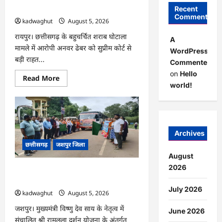
बाहर रहने के शर्त के साथ …
Recent
Comments
kadwaghut
August 5, 2026
रायपुर। छत्तीसगढ़ के बहुचर्चित शराब घोटाला
A
मामले में आरोपी अनवर ढेबर को सुप्रीम कोर्ट से
WordPress
बड़ी राहत...
Commenter
on
Hello
Read
Read More
more
world!
about
CG
:
अनवर
ढेबर
को
जमानत,
Archives
छत्तीसगढ़
छत्तीसगढ़
जशपुर जिला
से
बाहर
August
रहने
के
2026
CG : जशपुर से 204 श्रद्धालु प्रभु रामलला
शर्त
दर्शन के लिए अयोध्या रवाना …
के
साथ
July 2026
kadwaghut
August 5, 2026
…
जशपुर। मुख्यमंत्री विष्णु देव साय के नेतृत्व में
June 2026
संचालित श्री रामलला दर्शन योजना के अंतर्गत