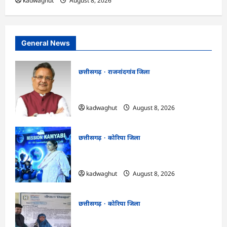
kadwaghut
August 8, 2026
General News
छत्तीसगढ़
राजनांदगांव जिला
Rajnandgaon: विधानसभा अध्यक्ष डॉ. रमन
सिंह 9 एवं 10 अगस्त को जिले के प्रवास पर
kadwaghut
August 8, 2026
छत्तीसगढ़
कोरिया जिला
CG : अच्छा और बड़ा सोचो, लक्ष्य हासिल करने के
लिए जुनून जरूरी : कलेक्टर …
kadwaghut
August 8, 2026
छत्तीसगढ़
कोरिया जिला
CG : कलेक्टर के मार्गदर्शन में छह गांवों तक
पहुंची हस्तशिल्प विकास योजनाएं …