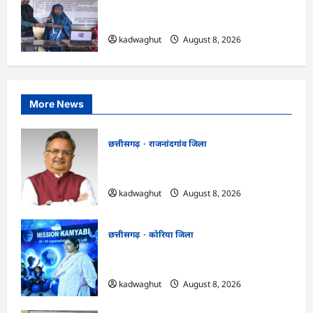
CG : कलेक्टर के मार्गदर्शन में छह गांवों तक
पहुंची हस्तशिल्प विकास योजनाएं …
kadwaghut
August 8, 2026
More News
छत्तीसगढ़
राजनांदगांव जिला
Rajnandgaon: विधानसभा अध्यक्ष डॉ. रमन
सिंह 9 एवं 10 अगस्त को जिले के प्रवास पर
kadwaghut
August 8, 2026
छत्तीसगढ़
कोरिया जिला
CG : अच्छा और बड़ा सोचो, लक्ष्य हासिल करने के
लिए जुनून जरूरी : कलेक्टर …
kadwaghut
August 8, 2026