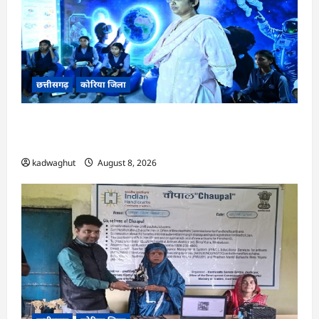
छत्तीसगढ़
कोरिया जिला
CG : अच्छा और बड़ा सोचो, लक्ष्य हासिल करने के लिए
जुनून जरूरी : कलेक्टर …
kadwaghut
August 8, 2026