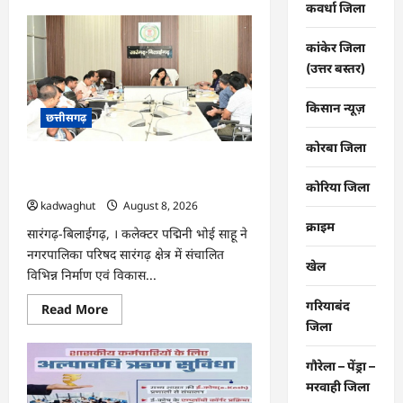
about
कवर्धा जिला
CG
:
राष्ट्रीय
कांकेर जिला
हथकरघा
दिवस
(उत्तर बस्तर)
पर
विशेष
आयोजन
किसान न्यूज़
छत्तीसगढ़
…
कोरबा जिला
CG : सारंगढ़ नगरपालिका के विकास कार्यों का
कलेक्टर ने की समीक्षा …
कोरिया जिला
kadwaghut
August 8, 2026
क्राइम
सारंगढ़-बिलाईगढ़, । कलेक्टर पद्मिनी भोई साहू ने
नगरपालिका परिषद सारंगढ़ क्षेत्र में संचालित
खेल
विभिन्न निर्माण एवं विकास...
गरियाबंद
Read
Read More
more
जिला
about
CG
:
गौरेला – पेंड्रा –
सारंगढ़
नगरपालिका
मरवाही जिला
के