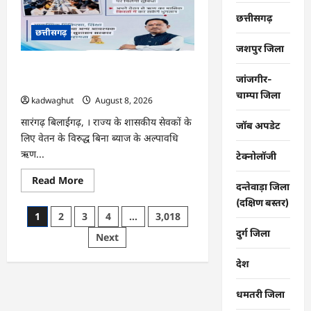
विकास
कार्यों
छत्तीसगढ़
का
छत्तीसगढ़
कलेक्टर
ने
जशपुर जिला
की
समीक्षा
CG : वेतन के आधार पर सरकारीकर्मियों को
…
जांजगीर-
मिलेगा बिना ब्याज अल्पावधि ऋण …
चाम्पा जिला
kadwaghut
August 8, 2026
सारंगढ़ बिलाईगढ़, । राज्य के शासकीय सेवकों के
जॉब अपडेट
लिए वेतन के विरुद्ध बिना ब्याज के अल्पावधि
ऋण...
टेक्नोलॉजी
Read
Read More
दन्तेवाड़ा जिला
more
about
(दक्षिण बस्तर)
CG
Posts
1
2
3
4
…
3,018
:
वेतन
दुर्ग जिला
pagination
Next
के
आधार
पर
देश
सरकारीकर्मियों
को
मिलेगा
धमतरी जिला
बिना
ब्याज