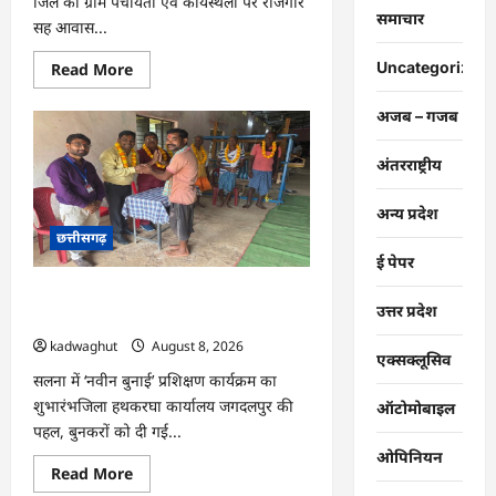
जिले की ग्राम पंचायतों एवं कार्यस्थलों पर रोजगार
समाचार
सह आवास...
Read
Uncategorized
Read More
more
about
CG
अजब – गजब
:
ग्राम
पंचायतों
अंतरराष्ट्रीय
में
रोजगार
सह
अन्य प्रदेश
आवास
छत्तीसगढ़
दिवस
आयोजित
ई पेपर
…
CG : राष्ट्रीय हथकरघा दिवस पर विशेष
उत्तर प्रदेश
आयोजन …
kadwaghut
August 8, 2026
एक्सक्लूसिव
सलना में ‘नवीन बुनाई’ प्रशिक्षण कार्यक्रम का
शुभारंभजिला हथकरघा कार्यालय जगदलपुर की
ऑटोमोबाइल
पहल, बुनकरों को दी गई...
ओपिनियन
Read
Read More
more