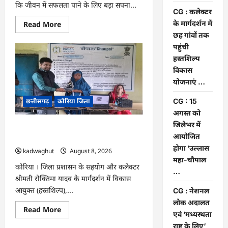
कि जीवन में सफलता पाने के लिए बड़ा सपना...
CG : कलेक्टर
Read
के मार्गदर्शन में
Read More
more
छह गांवों तक
about
CG
पहुंची
:
हस्तशिल्प
अच्छा
और
विकास
बड़ा
सोचो,
योजनाएं …
लक्ष्य
हासिल
छत्तीसगढ़
कोरिया जिला
CG : 15
करने
के
अगस्त को
लिए
जुनून
जिलेभर में
CG : कलेक्टर के मार्गदर्शन में छह गांवों तक
जरूरी
आयोजित
:
पहुंची हस्तशिल्प विकास योजनाएं …
कलेक्टर
होगा ‘उल्लास
kadwaghut
August 8, 2026
…
महा-चौपाल
कोरिया । जिला प्रशासन के सहयोग और कलेक्टर
…
श्रीमती रोक्तिमा यादव के मार्गदर्शन में विकास
आयुक्त (हस्तशिल्प),...
CG : नेशनल
लोक अदालत
Read
Read More
एवं ‘मध्यस्थता
more
about
राष्ट्र के लिए‘