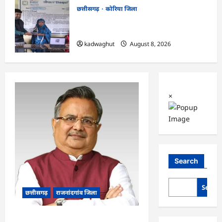
छत्तीसगढ़
कोरिया जिला
CG : कलेक्टर के मार्गदर्शन में छह गांवों तक
पहुंची हस्तशिल्प विकास योजनाएं …
kadwaghut
August 8, 2026
×
Search
Searc
छत्तीसगढ़
राजनांदगांव जिला
Rajnandgaon: विधानसभा अध्यक्ष डॉ. रमन