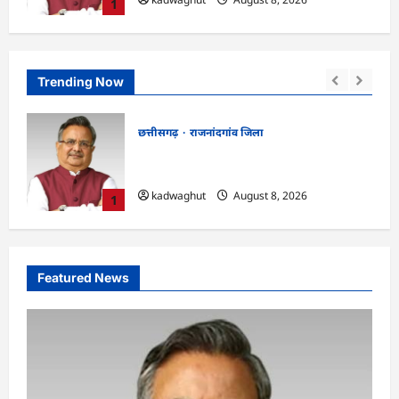
1
Trending Now
छत्तीसगढ़
कोरिया जिला
रमन
CG : अच्छा और बड़ा सोचो, लक्ष्य हासिल करने के
लिए जुनून जरूरी : कलेक्टर …
kadwaghut
August 8, 2026
2
Featured News