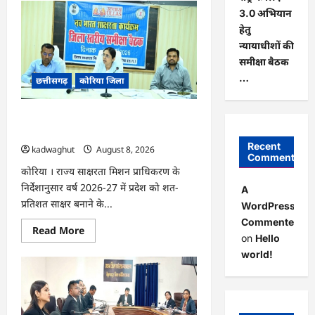
CG
:
3.0 अभियान
कलेक्टर
हेतु
के
मार्गदर्शन
न्यायाधीशों की
में
छह
समीक्षा बैठक
गांवों
…
छत्तीसगढ़
कोरिया जिला
तक
पहुंची
हस्तशिल्प
विकास
CG : 15 अगस्त को जिलेभर में आयोजित होगा
योजनाएं
…
‘उल्लास महा-चौपाल …
Recent
kadwaghut
August 8, 2026
Comments
कोरिया । राज्य साक्षरता मिशन प्राधिकरण के
निर्देशानुसार वर्ष 2026-27 में प्रदेश को शत-
A
प्रतिशत साक्षर बनाने के...
WordPress
Commenter
Read
Read More
on
Hello
more
about
world!
CG
:
15
अगस्त
को
जिलेभर