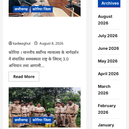
में
Archives
आयोजित
छत्तीसगढ़
कोरिया जिला
होगा
‘उल्लास
August
महा-
चौपाल
2026
CG : नेशनल लोक अदालत एवं ‘मध्यस्थता राष्ट्र
…
के लिए‘ 3.0 अभियान हेतु न्यायाधीशों की
July 2026
समीक्षा बैठक …
kadwaghut
August 8, 2026
June 2026
कोरिया । माननीय सर्वाेच्च न्यायालय के मार्गदर्शन
में संचालित श्मध्यस्थता राष्ट्र के लिएश् 3.0
May 2026
अभियान तथा आगामी...
April 2026
Read
Read More
more
about
March
CG
:
2026
नेशनल
लोक
अदालत
February
एवं
2026
‘मध्यस्थता
राष्ट्र
छत्तीसगढ़
कोरिया जिला
के
लिए‘
January
3.0