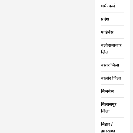
अल्पावधि
धर्म-कर्म
ऋण
…
प्रदेश
फाईनेंस
बलौदाबाजार
ज़िला
बस्तर जिला
बालोद जिला
बिज़नेस
बिलासपुर
जिला
बिहार /
झारखण्ड