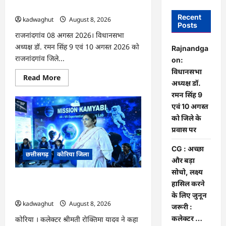
सिंह 9 एवं 10 अगस्त को जिले के प्रवास पर
Recent
kadwaghut
August 8, 2026
Posts
राजनांदगांव 08 अगस्त 2026। विधानसभा
अध्यक्ष डॉ. रमन सिंह 9 एवं 10 अगस्त 2026 को
Rajnandga
राजनांदगांव जिले...
on:
विधानसभा
Read
Read More
अध्यक्ष डॉ.
more
about
रमन सिंह 9
Rajnandgaon:
विधानसभा
एवं 10 अगस्त
अध्यक्ष
को जिले के
डॉ.
रमन
प्रवास पर
सिंह
9
एवं
CG : अच्छा
छत्तीसगढ़
कोरिया जिला
10
और बड़ा
अगस्त
को
सोचो, लक्ष्य
जिले
CG : अच्छा और बड़ा सोचो, लक्ष्य हासिल करने
के
हासिल करने
प्रवास
के लिए जुनून जरूरी : कलेक्टर …
के लिए जुनून
पर
kadwaghut
August 8, 2026
जरूरी :
कलेक्टर …
कोरिया । कलेक्टर श्रीमती रोक्तिमा यादव ने कहा