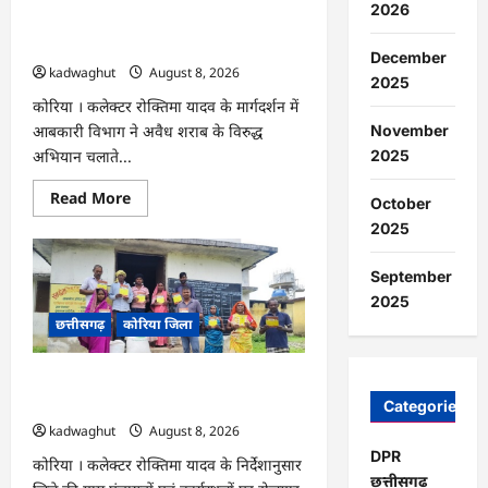
2026
अभियान
CG : अवैध शराब पर आबकारी का शिकंजा,
हेतु
न्यायाधीशों
महुआ शराब व एमपी की अंग्रेजी शराब जब्त …
December
की
kadwaghut
August 8, 2026
समीक्षा
2025
बैठक
…
कोरिया । कलेक्टर रोक्तिमा यादव के मार्गदर्शन में
November
आबकारी विभाग ने अवैध शराब के विरुद्ध
2025
अभियान चलाते...
Read
Read More
October
more
about
2025
CG
:
अवैध
September
शराब
2025
पर
आबकारी
छत्तीसगढ़
कोरिया जिला
का
शिकंजा,
महुआ
शराब
CG : ग्राम पंचायतों में रोजगार सह आवास
व
दिवस आयोजित …
Categories
एमपी
की
kadwaghut
August 8, 2026
अंग्रेजी
शराब
DPR
कोरिया । कलेक्टर रोक्तिमा यादव के निर्देशानुसार
जब्त
छत्तीसगढ
…