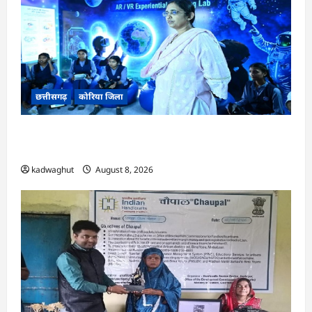
छत्तीसगढ़
कोरिया जिला
CG : अच्छा और बड़ा सोचो, लक्ष्य हासिल करने के लिए
जुनून जरूरी : कलेक्टर …
kadwaghut
August 8, 2026