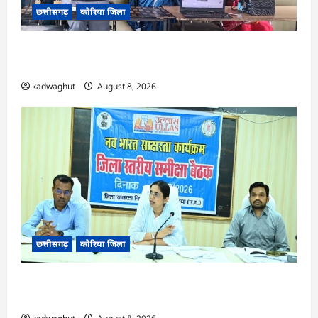
छत्तीसगढ़
कोरिया जिला
CG : कलेक्टर के मार्गदर्शन में छह गांवों तक पहुंची
हस्तशिल्प विकास योजनाएं …
kadwaghut
August 8, 2026
छत्तीसगढ़
कोरिया जिला
CG : 15 अगस्त को जिलेभर में आयोजित होगा ‘उल्लास
महा-चौपाल …