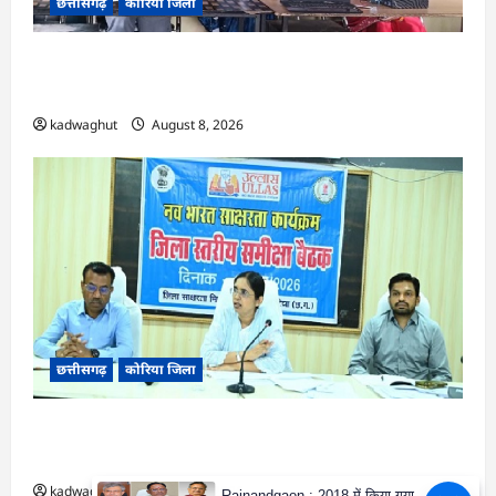
छत्तीसगढ़
कोरिया जिला
CG : कलेक्टर के मार्गदर्शन में छह गांवों तक पहुंची
हस्तशिल्प विकास योजनाएं …
kadwaghut
August 8, 2026
छत्तीसगढ़
कोरिया जिला
CG : 15 अगस्त को जिलेभर में आयोजित होगा ‘उल्लास
महा-चौपाल …
kadwaghut
August 8, 2026
Rajnandgaon : 2018 में किया गया