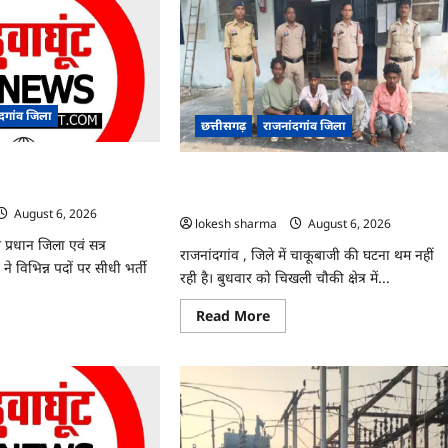
ंदगांव जिला
छत्तीसगढ़
राजनांदगांव जिला
्ती के लिए जारी विज्ञापन में
राजनांदगांव : युवक पर चाकू से जानलेवा हमला, च
आरोपी गिरफ्तार…
August 6, 2026
lokesh sharma
August 6, 2026
 प्रधान जिला एवं सत्र
राजनांदगांव , जिले में चाकूबाजी की घटना थम नहीं
ने विभिन्न पदों पर सीधी भर्ती
रही है। बुधवार को चिखली चौकी क्षेत्र में...
Read
Read More
ad
more
re
about
ut
राजनांदगांव
ांदगांव
:
युवक
ी
पर
चाकू
से
जानलेवा