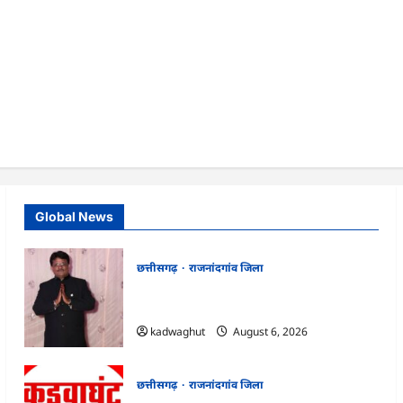
Global News
छत्तीसगढ़
राजनांदगांव जिला
Rajnandgaon : समाजसेवी, भाजपा नेता एवं
कवि भीखम गांधी का निधन, क्षेत्र में शोक की लहर
kadwaghut
August 6, 2026
छत्तीसगढ़
राजनांदगांव जिला