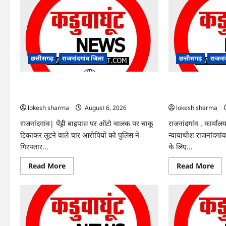
Rajnandgaon
:
समाजसेवी,
भाजपा
नेता
एवं
कवि
भीखम
गांधी
छत्तीसगढ़
राजनांदगांव जिला
छत्तीसगढ़
राजना
का
निधन,
क्षेत्र
राजनांदगांव : ऑटो चालक को लूटने वाले 4
राजनांदगांव : सीधी भर
में
शोक
गिरफ्तार…
संशोधन…
की
लहर
lokesh sharma
August 6, 2026
lokesh sharma
राजनांदगांव| पेंड्री बाइपास पर ऑटो चालक पर चाकू
राजनांदगांव , कार्यालय
टिकाकर लूटने वाले चार आरोपियों को पुलिस ने
न्यायाधीश राजनांदगांव 
गिरफ्तार...
के लिए...
Read
Re
Read More
Read More
more
mo
about
abo
राजनांदगांव
राजन
:
:
ऑटो
सीध
चालक
भर्ती
को
के
लूटने
लिए