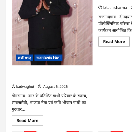
हरियाली लाने मेयर ने
lokesh sharma
राजनांदगांव| दीनदय
पॉलीक्लिनिक परिसर म
कार्यक्रम आयोजित कि
Re
Read More
mo
abo
राजन
:
छत्तीसगढ़
राजनांदगांव जिला
आय
पॉल
परि
Rajnandgaon : समाजसेवी, भाजपा नेता एवं
में
हरि
कवि भीखम गांधी का निधन, क्षेत्र में शोक की लहर
लाने
मेयर
kadwaghut
August 6, 2026
ने
रोपे
डोंगरगांव। नगर के प्रतिष्ठित गांधी परिवार के सदस्य,
पौध
समाजसेवी, भाजपा नेता एवं कवि भीखम गांधी का
गुरुवार,...
Read
Read More
more
about