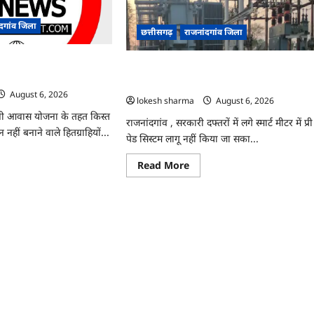
ी
हमला,
ञापन
चार
आरोपी
ंदगांव जिला
छत्तीसगढ़
राजनांदगांव जिला
ोधन…
गिरफ्तार…
त लेकर नहीं बनाया आवास 145
राजनांदगांव : 107 करोड़ बकाया, प्री-पेड व्यवस्था मे
 वसूली…
3 माह का एडवांस लेगी बिजली कंपनी…
August 6, 2026
lokesh sharma
August 6, 2026
ंंत्री आवास योजना के तहत किस्त
राजनांदगांव , सरकारी दफ्तरों में लगे स्मार्ट मीटर में प्री
नहीं बनाने वाले हितग्राहियों...
पेड सिस्टम लागू नहीं किया जा सका...
ad
Read
Read More
re
more
ut
about
ांदगांव
राजनांदगांव
:
त
107
र
करोड़
बकाया,
या
प्री-
ास
पेड
व्यवस्था
राहियों
में
3
ी
माह
ली…
का
एडवांस