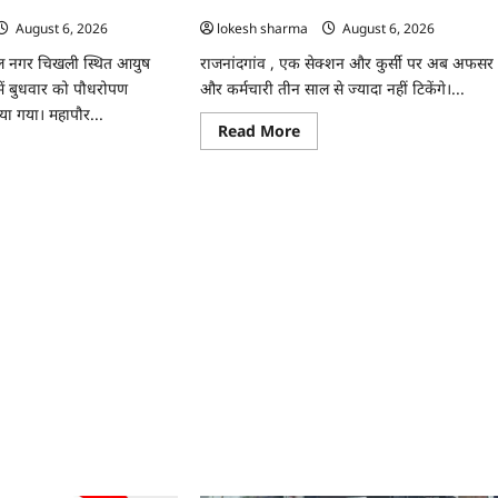
 रोपे पौधे…
अफसर-कर्मचारी…
August 6, 2026
lokesh sharma
August 6, 2026
ाल नगर चिखली स्थित आयुष
राजनांदगांव , एक सेक्शन और कुर्सी पर अब अफसर
ें बुधवार को पौधरोपण
और कर्मचारी तीन साल से ज्यादा नहीं टिकेंगे।...
या गया। महापौर...
Read
Read More
more
ad
about
re
राजनांदगांव
ut
:
ांदगांव
कुर्सी
पर
ुष
3
ीक्लिनिक
साल
सर
से
ज्यादा
याली
नहीं
टिकेंगे
अफसर-
कर्मचारी…
े…