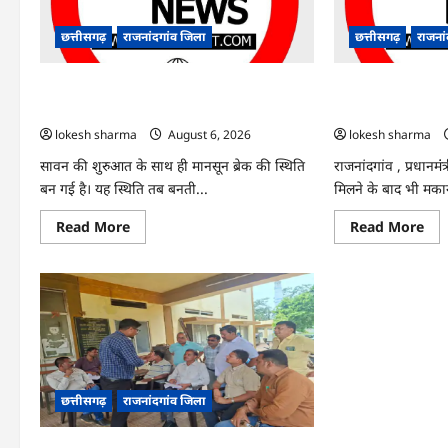
वाले
जार
4
विज्
गिरफ्तार…
में
छत्तीसगढ़
राजनांदगांव जिला
छत्तीसगढ़
राजना
संश
राजनांदगांव : 7 दिन और थमी रहेगी बारिश, नए
राजनांदगांव : किस्
सिस्टम का इंतजार, तापमान और उमस बढ़ी…
हितग्राहियों से होगी
lokesh sharma
August 6, 2026
lokesh sharma
सावन की शुरुआत के साथ ही मानसून ब्रेक की स्थिति
राजनांदगांव , प्रधानम
बन गई है। यह स्थिति तब बनती...
मिलने के बाद भी मकान 
Read
Re
Read More
Read More
more
mo
about
abo
राजनांदगांव
राजन
:
:
7
किस्
दिन
लेक
और
नहीं
थमी
बना
रहेगी
आव
बारिश,
145
नए
हितग्
सिस्टम
से
छत्तीसगढ़
राजनांदगांव जिला
का
होग
इंतजार,
वसू
तापमान