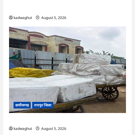
अर्जुनी मंडल की मासिक बैठक संपन्न, संगठन मजबूती और
तिरंगा यात्रा को लेकर बनी रणनीति
kadwaghut
August 5, 2026
छत्तीसगढ़
रायपुर जिला
CG : रेलवे पार्सल गोदाम से 5 क्विंटल पनीर जब्त …
kadwaghut
August 5, 2026