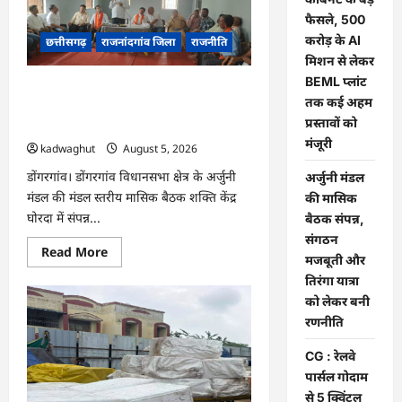
छत्तीसगढ़
कैबिनेट
फैसले, 500
के
करोड़ के AI
बड़े
छत्तीसगढ़
राजनांदगांव जिला
राजनीति
फैसले,
मिशन से लेकर
500
करोड़
BEML प्लांट
अर्जुनी मंडल की मासिक बैठक संपन्न, संगठन
के
तक कई अहम
AI
मजबूती और तिरंगा यात्रा को लेकर बनी
मिशन
प्रस्तावों को
रणनीति
से
लेकर
मंजूरी
kadwaghut
August 5, 2026
BEML
प्लांट
डोंगरगांव। डोंगरगांव विधानसभा क्षेत्र के अर्जुनी
अर्जुनी मंडल
तक
कई
मंडल की मंडल स्तरीय मासिक बैठक शक्ति केंद्र
की मासिक
अहम
घोरदा में संपन्न...
प्रस्तावों
बैठक संपन्न,
को
संगठन
मंजूरी
Read
Read More
मजबूती और
more
about
तिरंगा यात्रा
अर्जुनी
मंडल
को लेकर बनी
की
रणनीति
मासिक
बैठक
संपन्न,
CG : रेलवे
संगठन
मजबूती
पार्सल गोदाम
और
से 5 क्विंटल
तिरंगा