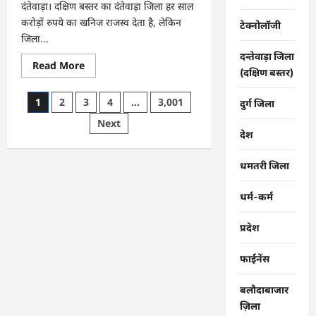
दंतेवाड़ा। दक्षिण बस्तर का दंतेवाड़ा जिला हर साल
करोड़ों रुपये का खनिज राजस्व देता है, लेकिन
टेक्नोलॉजी
जिला...
दन्तेवाड़ा जिला
Read
Read More
(दक्षिण बस्तर)
more
about
CG
Posts
1
2
3
4
…
3,001
:
दुर्ग जिला
खाट
pagination
Next
ही
एक
देश
सहारा,
ग्रामीण
ऐसे
धमतरी जिला
बचा
रहे
अपनों
धर्म-कर्म
की
जान
…
प्रदेश
फाईनेंस
बलौदाबाजार
ज़िला