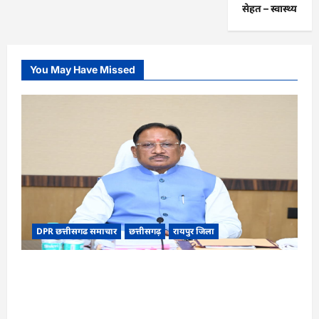
सेहत – स्‍वास्‍थ्‍य
You May Have Missed
DPR छत्तीसगढ समाचार
छत्तीसगढ़
रायपुर जिला
CG Cabinet : छत्तीसगढ़ कैबिनेट के बड़े फैसले, 500
करोड़ के AI मिशन से लेकर BEML प्लांट तक कई अहम
प्रस्तावों को मंजूरी