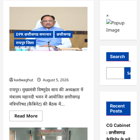
×
DPR छत्तीसगढ समाचार
छत्तीसगढ़
रायपुर जिला
Search
CG Cabinet : छत्तीसगढ़ कैबिनेट के बड़े
फैसले, 500 करोड़ के AI मिशन से लेकर
BEML प्लांट तक कई अहम प्रस्तावों को मंजूरी
Searc
kadwaghut
August 5, 2026
रायपुर। मुख्यमंत्री विष्णुदेव साय की अध्यक्षता में
मंत्रालय महानदी भवन में आयोजित छत्तीसगढ़
मंत्रिपरिषद (कैबिनेट) की बैठक में...
Recent
Posts
Read
Read More
more
about
CG Cabinet
CG
: छत्तीसगढ़
Cabinet
:
कैबिनेट के बड़े