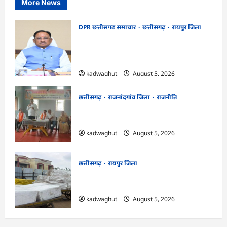
More News
DPR छत्तीसगढ समाचार
छत्तीसगढ़
रायपुर जिला
CG Cabinet : छत्तीसगढ़ कैबिनेट के बड़े फैसले,
500 करोड़ के AI मिशन से लेकर BEML प्लांट
तक कई अहम प्रस्तावों को मंजूरी
kadwaghut
August 5, 2026
छत्तीसगढ़
राजनांदगांव जिला
राजनीति
अर्जुनी मंडल की मासिक बैठक संपन्न, संगठन
मजबूती और तिरंगा यात्रा को लेकर बनी रणनीति
kadwaghut
August 5, 2026
छत्तीसगढ़
रायपुर जिला
CG : रेलवे पार्सल गोदाम से 5 क्विंटल पनीर जब्त
…
kadwaghut
August 5, 2026