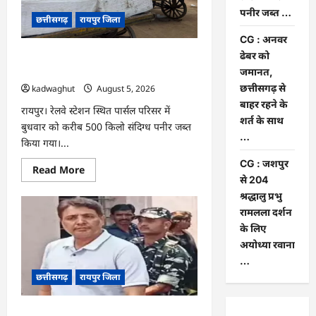
यात्रा
पनीर जब्त …
को
छत्तीसगढ़
रायपुर जिला
लेकर
बनी
CG : अनवर
रणनीति
ढेबर को
CG : रेलवे पार्सल गोदाम से 5 क्विंटल पनीर
जब्त …
जमानत,
छत्तीसगढ़ से
kadwaghut
August 5, 2026
बाहर रहने के
रायपुर। रेलवे स्टेशन स्थित पार्सल परिसर में
शर्त के साथ
बुधवार को करीब 500 किलो संदिग्ध पनीर जब्त
…
किया गया।...
CG : जशपुर
Read
Read More
more
से 204
about
श्रद्धालु प्रभु
CG
:
रामलला दर्शन
रेलवे
पार्सल
के लिए
गोदाम
अयोध्या रवाना
से
5
…
क्विंटल
छत्तीसगढ़
रायपुर जिला
पनीर
जब्त
…
CG : अनवर ढेबर को जमानत, छत्तीसगढ़ से