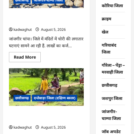
छत्तीसगढ़
जांजगीर-चाम्पा जिला
गांव
की
कोरिया जिला
तस्वीर,
हर
CG : दो भाई लगातार मंदिरों में कर रहे थे चोरी,
घर
क्राइम
तक
जांजगीर पुलिस का खुलासा …
पहुंचा
kadwaghut
August 5, 2026
स्वच्छ
खेल
पेयजल
…
जांजगीर चांपा। जिले में मंदिरों में चोरी की लगातार
गरियाबंद
घटनाएं सामने आ रही हैं. लाखों का कर्ज...
जिला
Read
Read More
more
about
गौरेला – पेंड्रा –
CG
मरवाही जिला
:
दो
भाई
छत्तीसगढ़
लगातार
मंदिरों
में
छत्तीसगढ़
दन्तेवाड़ा जिला (दक्षिण बस्तर)
जशपुर जिला
कर
रहे
थे
चोरी,
जांजगीर-
CG : खाट ही एक सहारा, ग्रामीण ऐसे बचा रहे
जांजगीर
चाम्पा जिला
पुलिस
अपनों की जान …
का
kadwaghut
August 5, 2026
खुलासा
जॉब अपडेट
…