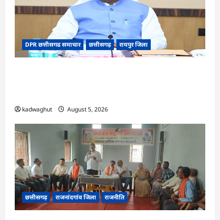
DPR छत्तीसगढ समाचार
छत्तीसगढ़
रायपुर जिला
CG Cabinet : छत्तीसगढ़ कैबिनेट के बड़े फैसले, 500
करोड़ के AI मिशन से लेकर BEML प्लांट तक कई अहम
प्रस्तावों को मंजूरी
kadwaghut
August 5, 2026
छत्तीसगढ़
राजनांदगांव जिला
राजनीति