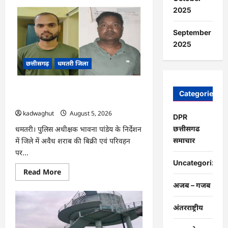
about
CG
2025
:
प्रदेश
में
September
1460
गौधामों
2025
की
होगी
छत्तीसगढ़
धमतरी जिला
स्थापना
…
CG : अवैध शराब के कारोबार पर धमतरी
Categories
पुलिस का प्रहार, दो कोचिए गिरफ्तार …
kadwaghut
August 5, 2026
DPR
छत्तीसगढ
धमतरी। पुलिस अधीक्षक भावना पांडेय के निर्देशन
समाचार
में जिले में अवैध शराब की बिक्री एवं परिवहन
पर...
Uncategorized
Read
Read More
more
अजब – गजब
about
CG
:
अवैध
अंतरराष्ट्रीय
शराब
के