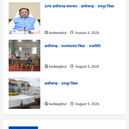
DPR छत्तीसगढ समाचार
छत्तीसगढ़
रायपुर जिला
CG Cabinet : छत्तीसगढ़ कैबिनेट के बड़े फैसले,
500 करोड़ के AI मिशन से लेकर BEML प्लांट
तक कई अहम प्रस्तावों को मंजूरी
kadwaghut
August 5, 2026
छत्तीसगढ़
राजनांदगांव जिला
राजनीति
अर्जुनी मंडल की मासिक बैठक संपन्न, संगठन
मजबूती और तिरंगा यात्रा को लेकर बनी रणनीति
kadwaghut
August 5, 2026
छत्तीसगढ़
रायपुर जिला
CG : रेलवे पार्सल गोदाम से 5 क्विंटल पनीर जब्त
…
kadwaghut
August 5, 2026