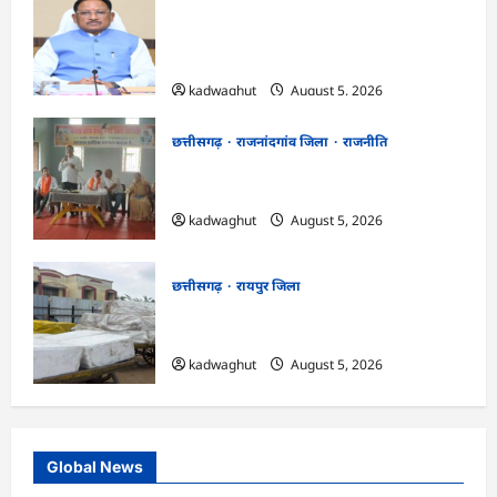
CG Cabinet : छत्तीसगढ़ कैबिनेट के बड़े फैसले,
500 करोड़ के AI मिशन से लेकर BEML प्लांट
तक कई अहम प्रस्तावों को मंजूरी
kadwaghut
August 5, 2026
छत्तीसगढ़
राजनांदगांव जिला
राजनीति
अर्जुनी मंडल की मासिक बैठक संपन्न, संगठन
मजबूती और तिरंगा यात्रा को लेकर बनी रणनीति
kadwaghut
August 5, 2026
छत्तीसगढ़
रायपुर जिला
CG : रेलवे पार्सल गोदाम से 5 क्विंटल पनीर जब्त
…
kadwaghut
August 5, 2026
Global News