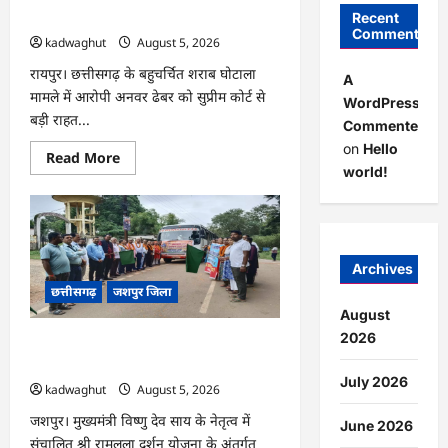
बाहर रहने के शर्त के साथ …
Recent
Comments
kadwaghut
August 5, 2026
रायपुर। छत्तीसगढ़ के बहुचर्चित शराब घोटाला
A
मामले में आरोपी अनवर ढेबर को सुप्रीम कोर्ट से
WordPress
बड़ी राहत...
Commenter
on
Hello
Read
Read More
more
world!
about
CG
:
अनवर
ढेबर
को
जमानत,
Archives
छत्तीसगढ़
छत्तीसगढ़
जशपुर जिला
से
बाहर
August
रहने
के
2026
CG : जशपुर से 204 श्रद्धालु प्रभु रामलला
शर्त
दर्शन के लिए अयोध्या रवाना …
के
साथ
July 2026
kadwaghut
August 5, 2026
…
जशपुर। मुख्यमंत्री विष्णु देव साय के नेतृत्व में
June 2026
संचालित श्री रामलला दर्शन योजना के अंतर्गत