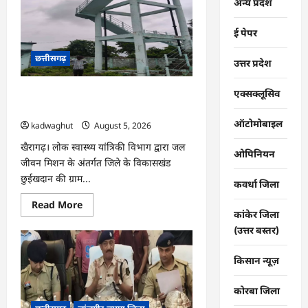
कारोबार
अन्य प्रदेश
पर
धमतरी
पुलिस
ई पेपर
का
प्रहार,
दो
छत्तीसगढ़
उत्तर प्रदेश
कोचिए
गिरफ्तार
…
एक्सक्लूसिव
CG : जल जीवन मिशन से बदली बिड़ौरी गांव
की तस्वीर, हर घर तक पहुंचा स्वच्छ पेयजल …
ऑटोमोबाइल
kadwaghut
August 5, 2026
खैरागढ़। लोक स्वास्थ्य यांत्रिकी विभाग द्वारा जल
ओपिनियन
जीवन मिशन के अंतर्गत जिले के विकासखंड
छुईखदान की ग्राम...
कवर्धा जिला
Read
Read More
more
कांकेर जिला
about
(उत्तर बस्तर)
CG
:
जल
किसान न्यूज़
जीवन
मिशन
से
बदली
कोरबा जिला
बिड़ौरी