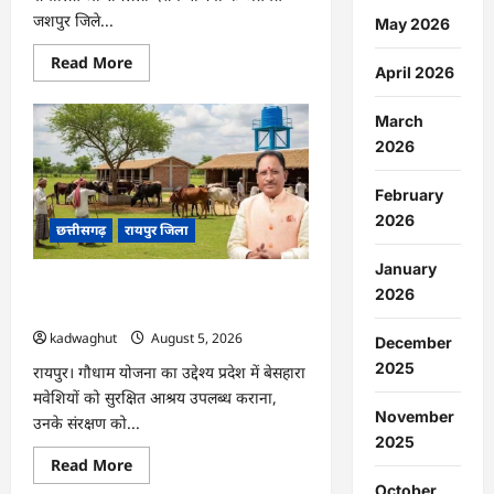
जशपुर जिले...
May 2026
Read
Read More
April 2026
more
about
CG
March
:
जशपुर
2026
से
204
श्रद्धालु
February
प्रभु
रामलला
2026
छत्तीसगढ़
रायपुर जिला
दर्शन
के
लिए
January
अयोध्या
CG : प्रदेश में 1460 गौधामों की होगी स्थापना
रवाना
2026
…
…
kadwaghut
August 5, 2026
December
2025
रायपुर। गौधाम योजना का उद्देश्य प्रदेश में बेसहारा
मवेशियों को सुरक्षित आश्रय उपलब्ध कराना,
November
उनके संरक्षण को...
2025
Read
Read More
more
October