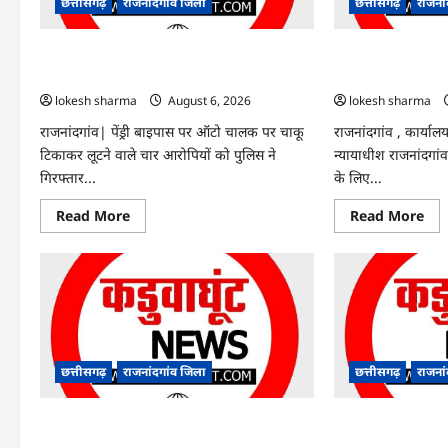
मेयर
छत्तीसगढ़
राजनांदगांव जिला
छत्तीसगढ़
राजना
ने
रोपे
पौध
राजनांदगांव : ऑटो चालक को लूटने वाले 4
राजनांदगांव : सीधी भर
गिरफ्तार…
संशोधन…
lokesh sharma
August 6, 2026
lokesh sharma
राजनांदगांव| पेंड्री बाइपास पर ऑटो चालक पर चाकू
राजनांदगांव , कार्यालय
टिकाकर लूटने वाले चार आरोपियों को पुलिस ने
न्यायाधीश राजनांदगांव 
गिरफ्तार...
के लिए...
Read
Re
Read More
Read More
more
mo
about
abo
राजनांदगांव
राजन
:
:
ऑटो
सीध
चालक
भर्ती
को
के
लूटने
लिए
वाले
जार
4
विज्
गिरफ्तार…
में
छत्तीसगढ़
राजनांदगांव जिला
छत्तीसगढ़
राजना
संश
राजनांदगांव : 7 दिन और थमी रहेगी बारिश, नए
राजनांदगांव : किस्
सिस्टम का इंतजार, तापमान और उमस बढ़ी…
हितग्राहियों से होगी