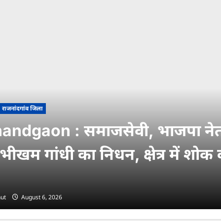
राजनांदगांव जिला
andgaon : समाजसेवी, भाजपा नेत
ीखम गांधी का निधन, क्षेत्र में शोक
ut
August 6, 2026