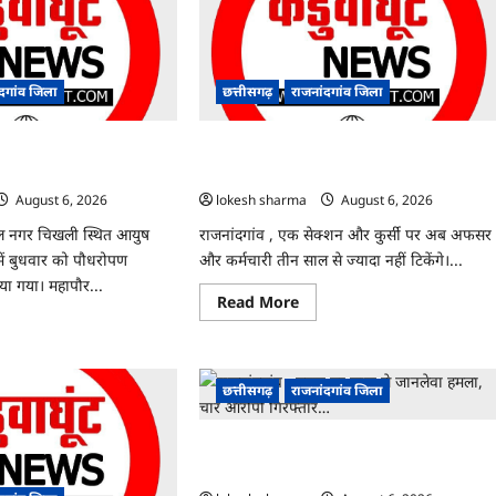
ंदगांव जिला
छत्तीसगढ़
राजनांदगांव जिला
पॉलीक्लिनिक परिसर में
राजनांदगांव : कुर्सी पर 3 साल से ज्यादा नहीं टिकेंगे
 रोपे पौधे…
अफसर-कर्मचारी…
August 6, 2026
lokesh sharma
August 6, 2026
ाल नगर चिखली स्थित आयुष
राजनांदगांव , एक सेक्शन और कुर्सी पर अब अफसर
ें बुधवार को पौधरोपण
और कर्मचारी तीन साल से ज्यादा नहीं टिकेंगे।...
या गया। महापौर...
Read
Read More
more
ad
about
re
राजनांदगांव
ut
:
ांदगांव
कुर्सी
छत्तीसगढ़
राजनांदगांव जिला
पर
ुष
3
ीक्लिनिक
साल
सर
से
राजनांदगांव : युवक पर चाकू से जानलेवा हमला, च
ज्यादा
याली
नहीं
आरोपी गिरफ्तार…
टिकेंगे