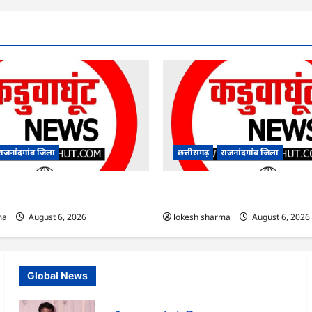
राजनांदगांव जिला
छत्तीसगढ़
राजनांदगांव जिला
आयुष पॉलीक्लिनिक परिसर में हरियाली
राजनांदगांव : कुर्सी पर 3 साल से ज्यादा न
े पौधे…
अफसर-कर्मचारी…
ma
August 6, 2026
lokesh sharma
August 6, 2026
Global News