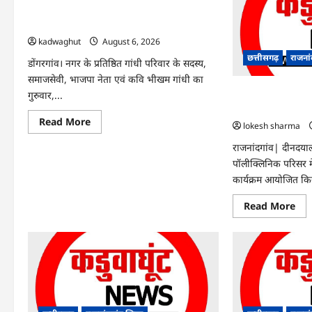
Rajnandgaon : समाजसेवी, भाजपा नेता एवं
कवि भीखम गांधी का निधन, क्षेत्र में शोक की लहर
kadwaghut
August 6, 2026
छत्तीसगढ़
राजना
डोंगरगांव। नगर के प्रतिष्ठित गांधी परिवार के सदस्य,
समाजसेवी, भाजपा नेता एवं कवि भीखम गांधी का
राजनांदगांव : आयुष 
गुरुवार,...
हरियाली लाने मेयर ने
Read
Read More
lokesh sharma
more
about
राजनांदगांव| दीनदय
Rajnandgaon
:
पॉलीक्लिनिक परिसर म
समाजसेवी,
भाजपा
कार्यक्रम आयोजित कि
नेता
एवं
Re
Read More
कवि
mo
भीखम
abo
गांधी
राजन
का
:
निधन,
आय
क्षेत्र
पॉल
में
परि
शोक
में
की
हरि
लहर
लाने