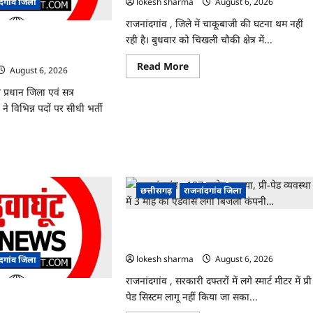
lokesh sharma
August 6, 2026
ंदगांव जिला
अफसर-
कर्मचारी…
राजनांदगांव , जिले में चाकूबाजी की घटना थम नहीं
े…
्ती के लिए जारी विज्ञापन में
रही है। बुधवार को चिखली चौकी क्षेत्र में...
Read
Read More
August 6, 2026
more
about
 प्रधान जिला एवं सत्र
राजनांदगांव
:
ने विभिन्न पदों पर सीधी भर्ती
युवक
पर
चाकू
से
ad
जानलेवा
re
हमला,
ut
चार
ांदगांव
आरोपी
छत्तीसगढ़
राजनांदगांव जिला
गिरफ्तार…
ी
राजनांदगांव : 107 करोड़ बकाया, प्री-पेड व्यवस्था मे
ी
3 माह का एडवांस लेगी बिजली कंपनी…
ञापन
lokesh sharma
August 6, 2026
ंदगांव जिला
ोधन…
राजनांदगांव , सरकारी दफ्तरों में लगे स्मार्ट मीटर में प्री
त लेकर नहीं बनाया आवास 145
पेड सिस्टम लागू नहीं किया जा सका...
 वसूली…