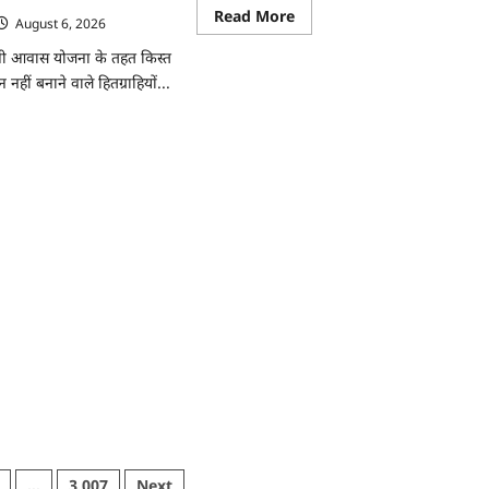
Read
Read More
August 6, 2026
more
about
ंंत्री आवास योजना के तहत किस्त
राजनांदगांव
:
नहीं बनाने वाले हितग्राहियों...
107
करोड़
बकाया,
ad
प्री-
re
पेड
ut
व्यवस्था
ांदगांव
में
3
त
माह
र
का
एडवांस
या
लेगी
ास
बिजली
कंपनी…
राहियों
ी
ली…
…
3,007
Next