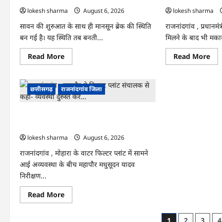
lokesh sharma
August 6, 2026
lokesh sharma
सावन की शुरुआत के साथ ही मानसून ब्रेक की स्थिति
राजनांदगांव , प्रधानम
बन गई है। यह स्थिति तब बनती...
मिलने के बाद भी मकान 
Read
Re
Read More
Read More
more
mo
about
abo
राजनांदगांव
राजन
:
:
छत्तीसगढ़
राजनांदगांव जिला
7
किस्
दिन
लेक
और
नहीं
थमी
बना
राजनांदगांव : महापौर ने फिल्टर प्लांट संचालक से
रहेगी
आव
बारिश,
145
कहा- व्यवस्था दुरुस्त करें…
नए
हितग्
lokesh sharma
August 6, 2026
सिस्टम
से
का
होग
इंतजार,
वसू
राजनांदगांव , मोहारा के वाटर फिल्टर प्लांट में सामने
तापमान
आई अव्यवस्था के बीच महापौर मधुसूदन यादव
और
उमस
निरीक्षण...
बढ़ी…
Read
Read More
more
about
राजनांदगांव
Posts
1
2
3
4
: